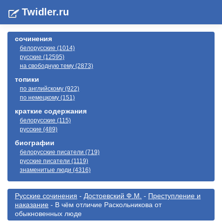
Twidler.ru
сочинения
белорусские (1014)
русские (12595)
на свободную тему (2873)
топики
по английскому (922)
по немецкому (151)
краткие содержания
белорусские (115)
русские (489)
биографии
белорусские писатели (719)
русские писатели (1119)
знаменитые люди (4316)
Русские сочинения
-
Достоевский Ф.М.
-
Преступление и
наказание
- В чём отличие Раскольникова от
обыкновенных люде