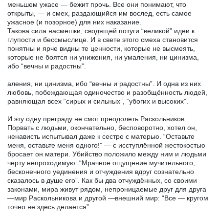
меньшем ужасе — бежит прочь. Все они понимают, что
открыты, — и смех, раздающийся им вослед, есть самое
ужасное (и позорное) для них наказание.
Такова сила насмешки, сводящей потуги “великой” идеи к
глупости и бессмыслице. И в свете этого смеха становится
понятны и ярче видны те ценности, которые не высмеять,
которые не боятся ни унижения, ни умаления, ни цинизма,
ибо “вечны и радостны”.
аления, ни цинизма, ибо “вечны и радостны”. И одна из них
любовь, побеждающая одиночество и разобщённость людей,
равняющая всех “сирых и сильных”, “убогих и высоких”.
И эту одну преграду не смог преодолеть Раскольников.
Порвать с людьми, окончательно, бесповоротно, хотел он,
ненависть испытывал даже к сестре с матерью. “Оставьте
меня, оставьте меня одного!” — с исступлённой жестокостью
бросает он матери. Убийство положило между ним и людьми
черту непроходимую: “Мрачное ощущение мучительного,
бесконечного уединения и отчуждения вдруг сознательно
сказалось в душе его”. Как бы два отчуждённых, со своими
законами, мира живут рядом, непроницаемые друг для друга
—мир Раскольникова и другой —внешний мир: “Все — кругом
точно не здесь делается”.