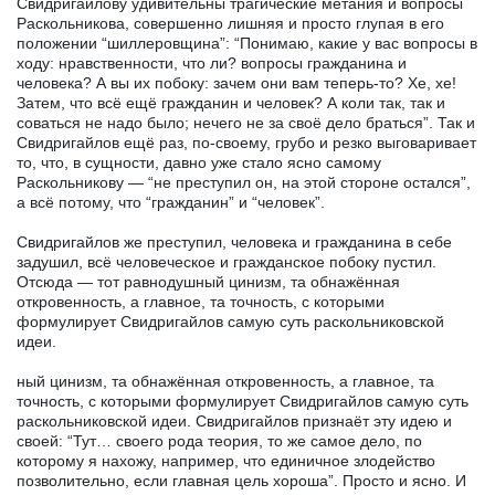
Свидригайлову удивительны трагические метания и вопросы
Раскольникова, совершенно лишняя и просто глупая в его
положении “шиллеровщина”: “Понимаю, какие у вас вопросы в
ходу: нравственности, что ли? вопросы гражданина и
человека? А вы их побоку: зачем они вам теперь-то? Хе, хе!
Затем, что всё ещё гражданин и человек? А коли так, так и
соваться не надо было; нечего не за своё дело браться”. Так и
Свидригайлов ещё раз, по-своему, грубо и резко выговаривает
то, что, в сущности, давно уже стало ясно самому
Раскольникову — “не преступил он, на этой стороне остался”,
а всё потому, что “гражданин” и “человек”.
Свидригайлов же преступил, человека и гражданина в себе
задушил, всё человеческое и гражданское побоку пустил.
Отсюда — тот равнодушный цинизм, та обнажённая
откровенность, а главное, та точность, с которыми
формулирует Свидригайлов самую суть раскольниковской
идеи.
ный цинизм, та обнажённая откровенность, а главное, та
точность, с которыми формулирует Свидригайлов самую суть
раскольниковской идеи. Свидригайлов признаёт эту идею и
своей: “Тут… своего рода теория, то же самое дело, по
которому я нахожу, например, что единичное злодейство
позволительно, если главная цель хороша”. Просто и ясно. И