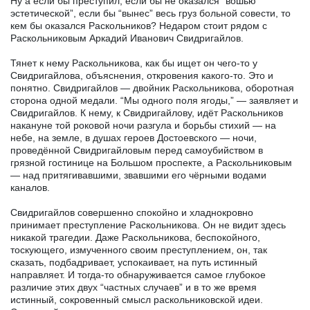
Ну а если бы преступил, если бы не оказался “вошью
эстетической”, если бы “вынес” весь груз больной совести, то
кем бы оказался Раскольников? Недаром стоит рядом с
Раскольниковым Аркадий Иванович Свидригайлов.
Тянет к нему Раскольникова, как бы ищет он чего-то у
Свидригайлова, объяснения, откровения какого-то. Это и
понятно. Свидригайлов — двойник Раскольникова, оборотная
сторона одной медали. “Мы одного поля ягоды,” — заявляет и
Свидригайлов. К нему, к Свидригайлову, идёт Раскольников
накануне той роковой ночи разгула и борьбы стихий — на
небе, на земле, в душах героев Достоевского — ночи,
проведённой Свидригайловым перед самоубийством в
грязной гостинице на Большом проспекте, а Раскольниковым
— над притягивавшими, звавшими его чёрными водами
каналов.
Свидригайлов совершенно спокойно и хладнокровно
принимает преступление Раскольникова. Он не видит здесь
никакой трагедии. Даже Раскольникова, беспокойного,
тоскующего, измученного своим преступлением, он, так
сказать, подбадривает, успокаивает, на путь истинный
направляет. И тогда-то обнаруживается самое глубокое
различие этих двух “частных случаев” и в то же время
истинный, сокровенный смысл раскольниковской идеи.