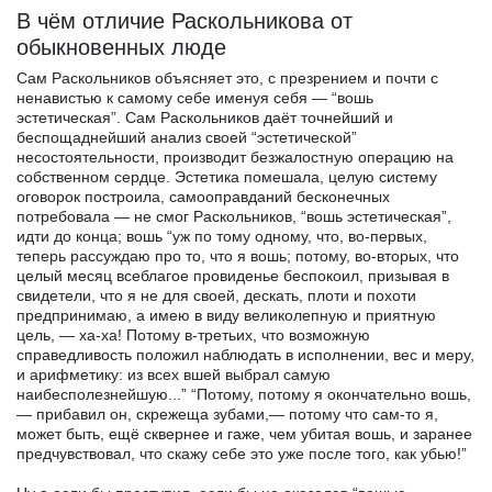
В чём отличие Раскольникова от
обыкновенных люде
Сам Раскольников объясняет это, с презрением и почти с
ненавистью к самому себе именуя себя — “вошь
эстетическая”. Сам Раскольников даёт точнейший и
беспощаднейший анализ своей “эстетической”
несостоятельности, производит безжалостную операцию на
собственном сердце. Эстетика помешала, целую систему
оговорок построила, самооправданий бесконечных
потребовала — не смог Раскольников, “вошь эстетическая”,
идти до конца; вошь “уж по тому одному, что, во-первых,
теперь рассуждаю про то, что я вошь; потому, во-вторых, что
целый месяц всеблагое провиденье беспокоил, призывая в
свидетели, что я не для своей, дескать, плоти и похоти
предпринимаю, а имею в виду великолепную и приятную
цель, — ха-ха! Потому в-третьих, что возможную
справедливость положил наблюдать в исполнении, вес и меру,
и арифметику: из всех вшей выбрал самую
наибесполезнейшую...” “Потому, потому я окончательно вошь,
— прибавил он, скрежеща зубами,— потому что сам-то я,
может быть, ещё сквернее и гаже, чем убитая вошь, и заранее
предчувствовал, что скажу себе это уже после того, как убью!”