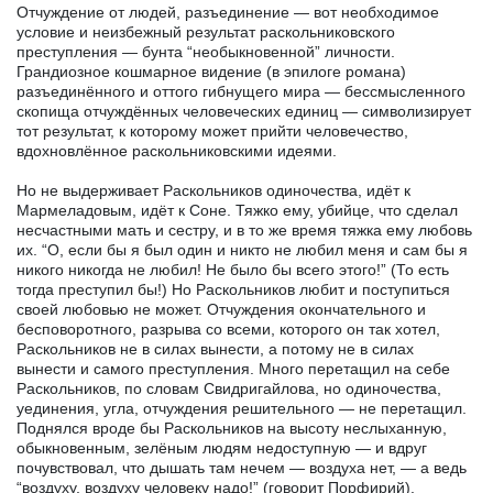
Отчуждение от людей, разъединение — вот необходимое
условие и неизбежный результат раскольниковского
преступления — бунта “необыкновенной” личности.
Грандиозное кошмарное видение (в эпилоге романа)
разъединённого и оттого гибнущего мира — бессмысленного
скопища отчуждённых человеческих единиц — символизирует
тот результат, к которому может прийти человечество,
вдохновлённое раскольниковскими идеями.
Но не выдерживает Раскольников одиночества, идёт к
Мармеладовым, идёт к Соне. Тяжко ему, убийце, что сделал
несчастными мать и сестру, и в то же время тяжка ему любовь
их. “О, если бы я был один и никто не любил меня и сам бы я
никого никогда не любил! Не было бы всего этого!” (То есть
тогда преступил бы!) Но Раскольников любит и поступиться
своей любовью не может. Отчуждения окончательного и
бесповоротного, разрыва со всеми, которого он так хотел,
Раскольников не в силах вынести, а потому не в силах
вынести и самого преступления. Много перетащил на себе
Раскольников, по словам Свидригайлова, но одиночества,
уединения, угла, отчуждения решительного — не перетащил.
Поднялся вроде бы Раскольников на высоту неслыханную,
обыкновенным, зелёным людям недоступную — и вдруг
почувствовал, что дышать там нечем — воздуха нет, — а ведь
“воздуху, воздуху человеку надо!” (говорит Порфирий).