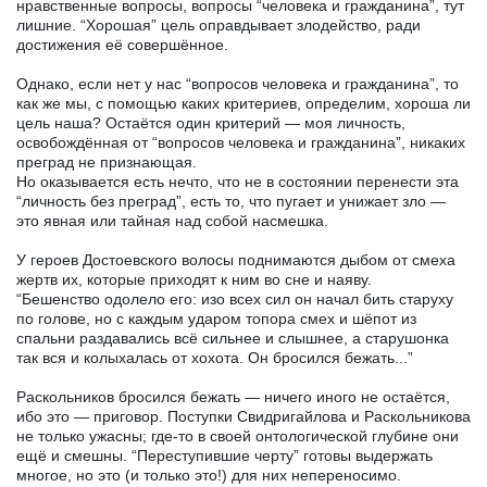
нравственные вопросы, вопросы “человека и гражданина”, тут
лишние. “Хорошая” цель оправдывает злодейство, ради
достижения её совершённое.
Однако, если нет у нас “вопросов человека и гражданина”, то
как же мы, с помощью каких критериев, определим, хороша ли
цель наша? Остаётся один критерий — моя личность,
освобождённая от “вопросов человека и гражданина”, никаких
преград не признающая.
Но оказывается есть нечто, что не в состоянии перенести эта
“личность без преград”, есть то, что пугает и унижает зло —
это явная или тайная над собой насмешка.
У героев Достоевского волосы поднимаются дыбом от смеха
жертв их, которые приходят к ним во сне и наяву.
“Бешенство одолело его: изо всех сил он начал бить старуху
по голове, но с каждым ударом топора смех и шёпот из
спальни раздавались всё сильнее и слышнее, а старушонка
так вся и колыхалась от хохота. Он бросился бежать...”
Раскольников бросился бежать — ничего иного не остаётся,
ибо это — приговор. Поступки Свидригайлова и Раскольникова
не только ужасны; где-то в своей онтологической глубине они
ещё и смешны. “Переступившие черту” готовы выдержать
многое, но это (и только это!) для них непереносимо.