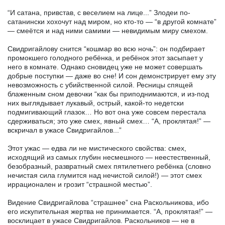
“И сатана, привстав, с веселием на лице...” Злодеи по-
сатанински хохочут над миром, но кто-то — “в другой комнате”
— смеётся и над ними самими — невидимым миру смехом.
Свидригайлову снится “кошмар во всю ночь”: он подбирает
промокшего голодного ребёнка, и ребёнок этот засыпает у
него в комнате. Однако сновидец уже не может совершать
добрые поступки — даже во сне! И сон демонстрирует ему эту
невозможность с убийственной силой. Ресницы спящей
блаженным сном девочки “как бы приподнимаются, и из-под
них выглядывает лукавый, острый, какой-то недетски
подмигивающий глазок… Но вот она уже совсем перестала
сдерживаться; это уже смех, явный смех… “А, проклятая!” —
вскричал в ужасе Свидригайлов...”
Этот ужас — едва ли не мистического свойства: смех,
исходящий из самых глубин несмешного — неестественный,
безобразный, развратный смех пятилетнего ребёнка (словно
нечистая сила глумится над нечистой силой!) — этот смех
иррационален и грозит “страшной местью”.
Видение Свидригайлова “страшнее” сна Раскольникова, ибо
его искупительная жертва не принимается. “А, проклятая!” —
восклицает в ужасе Свидригайлов. Раскольников — не в