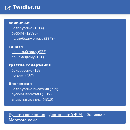
Twidler.ru
сочинения
белорусские (1014)
русские (12595)
на свободную тему (2873)
топики
по английскому (922)
по немецкому (151)
краткие содержания
белорусские (115)
русские (489)
биографии
белорусские писатели (719)
русские писатели (1119)
знаменитые люди (4316)
Русские сочинения
-
Достоевский Ф.М.
- Записки из
Мертвого дома