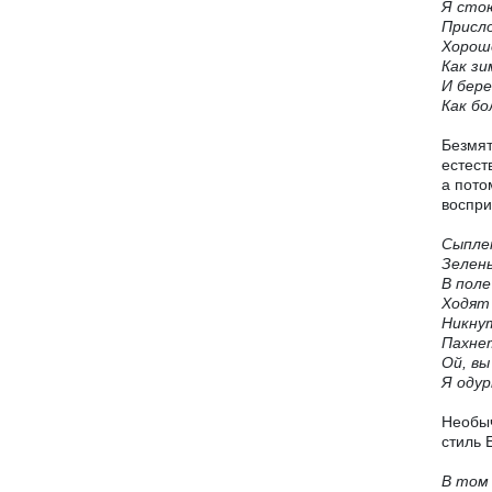
Я стою
Присло
Хорош
Как зи
И бер
Как бо
Безмят
естест
а пото
воспри
Сыпле
Зелень
В поле
Ходят 
Никну
Пахне
Ой, вы
Я одур
Необыч
стиль 
В том 