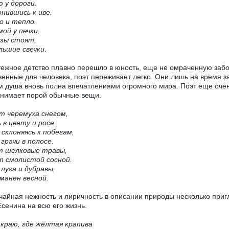
 у дороги.
нившись к иве.
о и тепло.
мой у печки.
езы стоят,
льшие свечки.
ежное детство плавно перешло в юность, еще не омраченную забот
венные для человека, поэт переживает легко. Они лишь на время з
м душа вновь полна впечатлениями огромного мира. Поэт еще очен
нимает порой обычные вещи.
т черемуха снегом,
 в цвету и росе.
 склоняясь к побегам,
грачи в полосе.
т шелковые травы,
т смолистой сосной.
 луга и дубравы,
манен весной.
айная нежность и лиричность в описании природы несколько пригл
Есенина на всю его жизнь.
краю, где жёлтая крапива