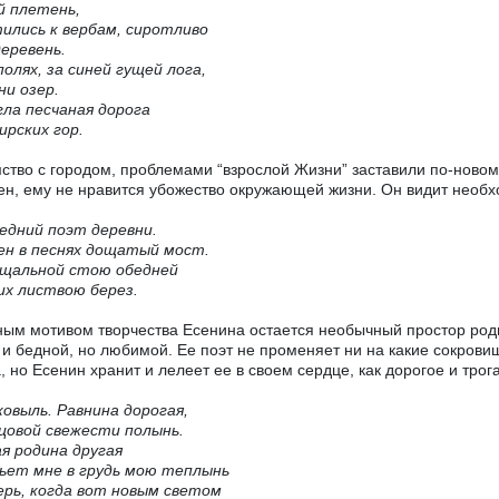
й плетень,
ились к вербам, сиротливо
еревень.
полях, за синей гущей лога,
ни озер.
ла песчаная дорога
ирских гор.
ство с городом, проблемами “взрослой Жизни” заставили по-новом
ен, ему не нравится убожество окружающей жизни. Он видит необх
едний поэт деревни.
ен в песнях дощатый мост.
ощальной стою обедней
их листвою берез.
ым мотивом творчества Есенина остается необычный простор родн
 и бедной, но любимой. Ее поэт не променяет ни на какие сокрови
, но Есенин хранит и лелеет ее в своем сердце, как дорогое и трог
овыль. Равнина дорогая,
цовой свежести полынь.
я родина другая
ьет мне в грудь мою теплынь
рь, когда вот новым светом