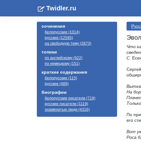
Twidler.ru
сочинения
Русс
белорусские (1014)
Эвол
русские (12595)
на свободную тему (2873)
Что к
топики
сведен
С.
Есе
по английскому (922)
по немецкому (151)
Сергей
краткие содержания
обширн
белорусские (115)
русские (489)
Выткал
На бор
биографии
Плачет
белорусские писатели (719)
Тольк
русские писатели (1119)
знаменитые люди (4316)
По при
его ст
Вот уж
Роса б