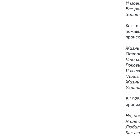
И моей
Все ра
Золот
Как-то
поживш
происх
Жизн
Оттого
Что с
Роков
Я всег
“Лишь
Жизн
Украш
В 1925
ирониз
Но, по
Я для 
Любил 
Как лю