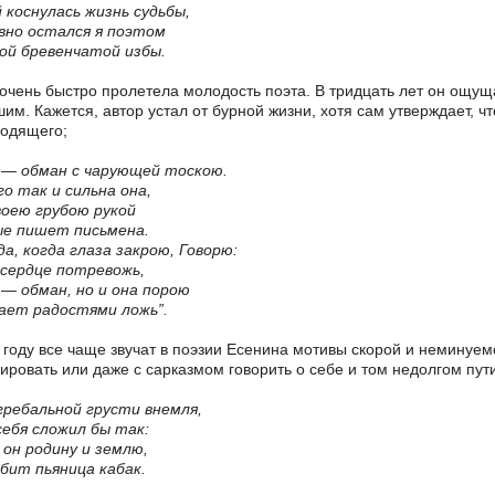
 коснулась жизнь судьбы,
вно остался я поэтом
ой бревенчатой избы.
 очень быстро пролетела молодость поэта. В тридцать лет он ощущ
им. Кажется, автор устал от бурной жизни, хотя сам утверждает, ч
одящего;
ь
—
обман с чарующей тоскою.
 так и сильна она,
воею грубою рукой
ые пишет письмена.
да, когда глаза закрою, Говорю:
 сердце потревожь,
ь
—
обман, но и она порою
ает радостями ложь”.
 году все чаще звучат в поэзии Есенина мотивы скорой и неминуемо
ировать или даже с сарказмом говорить о себе и том недолгом пут
гребальной грусти внемля,
себя сложил бы так:
он родину и землю,
бит пьяница кабак.