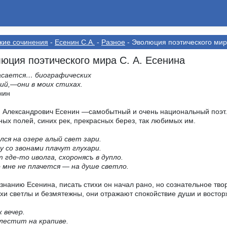
кие сочинения
-
Есенин С.А.
-
Разное
- Эволюция поэтического мир
юция поэтического мира С. А. Есенина
асается… биографических
ий,—они в моих стихах.
нин
 Александрович Есенин —самобытный и очень национальный поэт. О
ых полей, синих рек, прекрасных берез, так любимых им.
ся на озере алый свет зари.
у со звонами плачут глухари.
 где-то иволга, схоронясъ в дупло.
о мне не плачется
—
на душе светло.
знанию Есенина, писать стихи он начал рано, но сознательное тво
ихи светлы и безмятежны, они отражают спокойствие души и вост
 вечер.
лестит на крапиве.