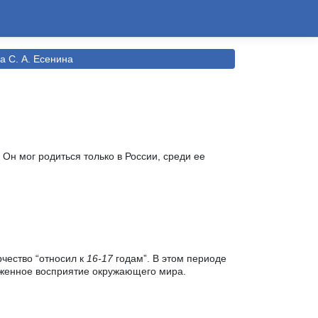
а С. А. Есенина
н мог родиться только в России, среди ее
рчество “относил к
16-17
годам”. В этом периоде
орженное восприятие окружающего мира.