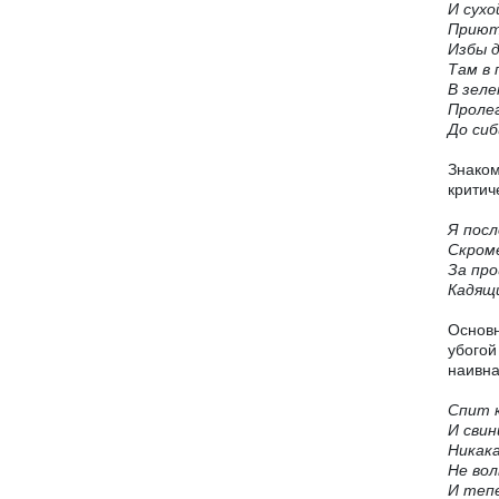
И сухо
Приют
Избы д
Там в 
В зеле
Пролег
До сиб
Знаком
критич
Я посл
Скром
За пр
Кадящ
Основн
убогой
наивна
Спит к
И свин
Никака
Не вол
И тепе