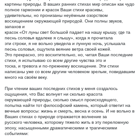
картины природы. В ваших ранних стихах мир описан как чудо
полное гармонии и красок Ваши стихи красивы,
удивительны, но пронизаны неуёмным озорством
восхищением окружающей природой. Они полны звуков,
запахов и
красок «От луны свет большой падает на нашу крышу, где та
песнь соловья вдалеке я слышу», когда я прочитала
эти строки, я не вольно увидела и лунную ночь, услышала
песнь соловья, ощутила веяние ветра своей кожей.
Это прекрасно, это восхитительно, но, читая Ваши последние
стихи, я испытываю со всем другие чувства это и
тоска, и тревога и по-прежнему восхищение. Эти стихи
написаны уже со всем другим человеком зрелым, повидавшим
много на своём веку.
При чтении ваших последних стихов у меня создалось
ощущения, что Вас волнует ни сколько красота
окружающей природы, сколько смысл происходящего,
попытка найти тот философский камень, который ответит на
вечные вопросы: жизнь и смерть, весна и осень. И не вольно в
Ваших стихах о природе отражается волнение за
русского человека, которому тяжело жить в эту переломную
эпоху, насыщенными драматическими и трагическими
событиями: