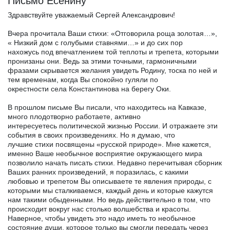
Письмо Есенину
Здравствуйте уважаемый Сергей Александрович!
Вчера прочитала Ваши стихи: «Отговорила роща золотая…»,
« Низкий дом с голубыми ставнями…» и до сих пор
нахожусь под впечатлением той теплоты и трепета, которыми
пронизаны они. Ведь за этими точными, гармоничными
фразами скрывается желания увидеть Родину, тоска по ней и
тем временам, когда Вы спокойно гуляли по
окрестности села Константинова на берегу Оки.
В прошлом письме Вы писали, что находитесь на Кавказе,
много плодотворно работаете, активно
интересуетесь политической жизнью России. И отражаете эти
события в своих произведениях. Но я думаю, что
лучшие стихи посвящены «русской природе». Мне кажется,
именно Ваше необычное восприятие окружающего мира
позволило начать писать стихи. Недавно перечитывая сборник
Ваших ранних произведений, я поразилась, с какими
любовью и трепетом Вы описываете те явления природы, с
которыми мы сталкиваемся, каждый день и которые кажутся
нам такими обыденными. Но ведь действительно в том, что
происходит вокруг нас столько волшебства и красоты.
Наверное, чтобы увидеть это надо иметь то необычное
состояние души, которое только вы смогли передать через