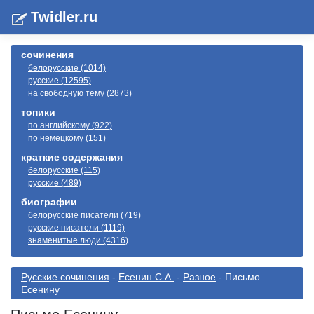
Twidler.ru
сочинения
белорусские (1014)
русские (12595)
на свободную тему (2873)
топики
по английскому (922)
по немецкому (151)
краткие содержания
белорусские (115)
русские (489)
биографии
белорусские писатели (719)
русские писатели (1119)
знаменитые люди (4316)
Русские сочинения
-
Есенин С.А.
-
Разное
- Письмо
Есенину