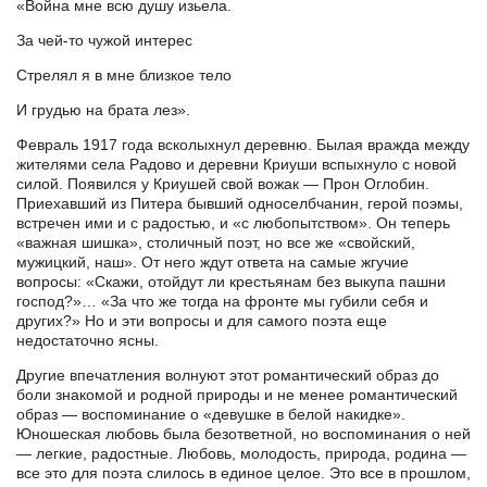
«Война мне всю душу изьела.
За чей-то чужой интерес
Стрелял я в мне близкое тело
И грудью на брата лез».
Февраль 1917 года всколыхнул деревню. Былая вражда между
жителями села Радово и деревни Криуши вспыхнуло с новой
силой. Появился у Криушей свой вожак — Прон Оглобин.
Приехавший из Питера бывший односелбчанин, герой поэмы,
встречен ими и с радостью, и «с любопытством». Он теперь
«важная шишка», столичный поэт, но все же «свойский,
мужицкий, наш». От него ждут ответа на самые жгучие
вопросы: «Скажи, отойдут ли крестьянам без выкупа пашни
господ?»… «За что же тогда на фронте мы губили себя и
других?» Но и эти вопросы и для самого поэта еще
недостаточно ясны.
Другие впечатления волнуют этот романтический образ до
боли знакомой и родной природы и не менее романтический
образ — воспоминание о «девушке в белой накидке».
Юношеская любовь была безответной, но воспоминания о ней
— легкие, радостные. Любовь, молодость, природа, родина —
все это для поэта слилось в единое целое. Это все в прошлом,