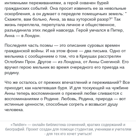
интимными переживаниями, а герой охвачен бурей
гражданских событий. Она просит извинить ее за невольные
оскорбления, а он думает о переделе помещичьих земель: "
Скажите, вам больно, Анна, за ваш хуторской разор?" Так
жизнь переплела, перепутала личное и общественное,
разъединила этих людей навсегда. Герой умчался в Питер,
Анна — в Лондон.
Последняя часть поэмы — это описание суровых времен
гражданской войны. И на этом фоне — два письма. Одно от
мельника с сообщением о том, что в Криушах расстрелян
Оглоблин Прон. Другое — из Лондона, от Анны Снегиной. Его
вручил герою мельник во время очередного его приезда на
родину.
Что же осталось от прежних впечатлений и переживаний? Все
приходит, как налетевшая буря. И для тоскующей на чужбине
Анны теперь воспоминания о прежней любви сливаются с
воспоминаниями о Родине. Любовь, Родина, природа — вот
истинные ценности, способные согреть и возвысит душу
человека.
«Twidler» — онлайн библиотека сочинений, кратких содержаний и
биографий. Проект создан для помощи студентам, ученикам и учителям
- для тех кто хочет учиться!