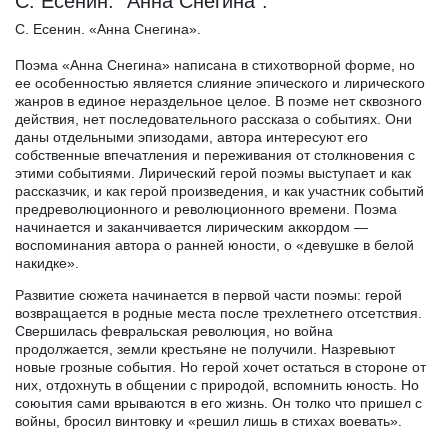
С. Есенин. "Анна Снегина".
С. Есенин. «Анна Снегина».
Поэма «Анна Снегина» написана в стихотворной форме, но
ее особенностью является слияние эпического и лирического
жанров в единое нераздельное целое. В поэме нет сквозного
действия, нет последовательного рассказа о событиях. Они
даны отдельными эпизодами, автора интересуют его
собственные впечатления и переживания от столкновения с
этими событиями. Лирический герой поэмы выступает и как
рассказчик, и как герой произведения, и как участник событий
предреволюционного и революционного времени. Поэма
начинается и заканчивается лирическим аккордом —
воспоминания автора о ранней юности, о «девушке в белой
накидке».
Развитие сюжета начинается в первой части поэмы: герой
возвращается в родные места после трехлетнего отсетствия.
Свершилась февральская революция, но война
продолжается, земли крестьяне не получили. Назревыют
новые грозные события. Но герой хочет остаться в стороне от
них, отдохнуть в общении с природой, вспомнить юность. Но
союытия сами врываются в его жизнь. Он толко что пришел с
войны, бросил винтовку и «решил лишь в стихах воевать».