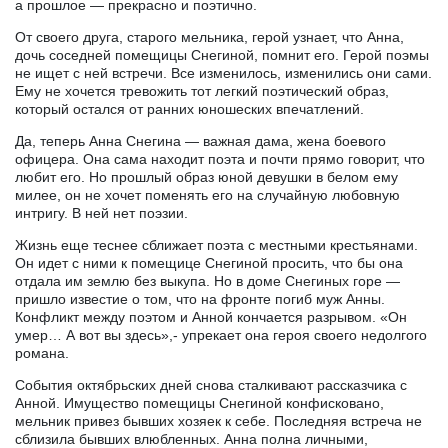
а прошлое — прекрасно и поэтично.
От своего друга, старого мельника, герой узнает, что Анна,
дочь соседней помещицы Снегиной, помнит его. Герой поэмы
не ищет с ней встречи. Все изменилось, изменились они сами.
Ему не хочется тревожить тот легкий поэтический образ,
который остался от ранних юношеских впечатлений.
Да, теперь Анна Снегина — важная дама, жена боевого
офицера. Она сама находит поэта и почти прямо говорит, что
любит его. Но прошлый образ юной девушки в белом ему
милее, он не хочет поменять его на случайную любовную
интригу. В ней нет поэзии.
Жизнь еще теснее сближает поэта с местными крестьянами.
Он идет с ними к помещице Снегиной просить, что бы она
отдала им землю без выкупа. Но в доме Снегиных горе —
пришло известие о том, что на фронте погиб муж Анны.
Конфликт между поэтом и Анной кончается разрывом. «Он
умер… А вот вы здесь»,- упрекает она героя своего недолгого
романа.
События октябрьских дней снова сталкивают рассказчика с
Анной. Имущество помещицы Снегиной конфисковано,
мельник привез бывших хозяек к себе. Последняя встреча не
сблизила бывших влюбленных. Анна полна личными,