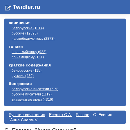
Twidler.ru
сочинения
белорусские (1014)
русские (12595)
на свободную тему (2873)
топики
по английскому (922)
по немецкому (151)
краткие содержания
белорусские (115)
русские (489)
биографии
белорусские писатели (719)
русские писатели (1119)
знаменитые люди (4316)
Русские сочинения
-
Есенин С.А.
-
Разное
- С. Есенин.
"Анна Снегина".