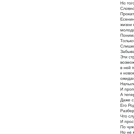
Но тог
Словно
Прокат
Есенин
жизни 
молодо
Понима
Только
Слишко
Забыва
Эти ст
возмож
в ней 
к ново
ожидан
Напыли
И проп
А тепе
Даже с
Его Ро
Разбер
Что сл
И прос
По чуж
Но не 