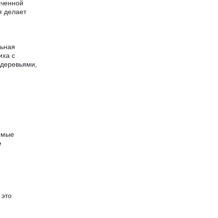
аченной
я делает
льная
иха с
 деревьями,
имые
е
 это