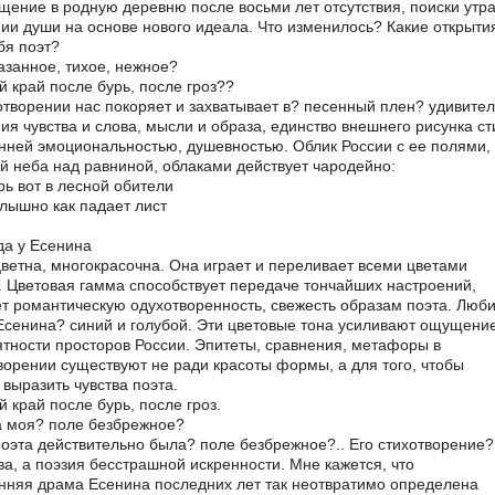
щение в родную деревню после восьми лет отсутствия, поиски утр
ии души на основе нового идеала. Что изменилось? Какие открыти
бя поэт?
азанное, тихое, нежное?
й край после бурь, после гроз??
отворении нас покоряет и захватывает в? песенный плен? удивите
ия чувства и слова, мысли и образа, единство внешнего рисунка ст
нней эмоциональностью, душевностью. Облик России с ее полями,
й неба над равниной, облаками действует чародейно:
рь вот в лесной обители
лышно как падает лист
а у Есенина
ветна, многокрасочна. Она играет и переливает всеми цветами
. Цветовая гамма способствует передаче тончайших настроений,
т романтическую одухотворенность, свежесть образам поэта. Люб
Есенина? синий и голубой. Эти цветовые тона усиливают ощущени
тности просторов России. Эпитеты, сравнения, метафоры в
ворении существуют не ради красоты формы, а для того, чтобы
 выразить чувства поэта.
й край после бурь, после гроз.
 моя? поле безбрежное?
оэта действительно была? поле безбрежное?.. Его стихотворение?
ва, а поэзия бесстрашной искренности. Мне кажется, что
нняя драма Есенина последних лет так неотвратимо определена