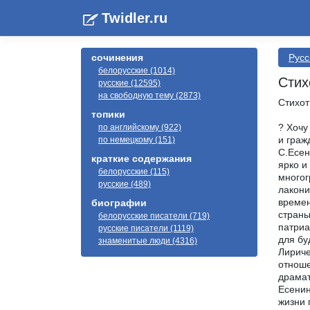
Twidler.ru
сочинения
Русс
белорусские (1014)
Стих
русские (12595)
на свободную тему (2873)
Стихот
топики
? Хочу
по английскому (922)
и гра
по немецкому (151)
С.Есен
краткие содержания
ярко и
белорусские (115)
многог
русские (489)
лакони
времен
биографии
страны
белорусские писатели (719)
патриа
русские писатели (1119)
для бу
знаменитые люди (4316)
Лириче
отноше
драмат
Есенин
жизни 