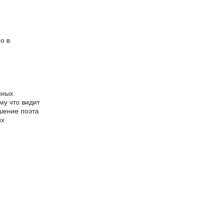
о в
нных
му что видит
шение поэта
их