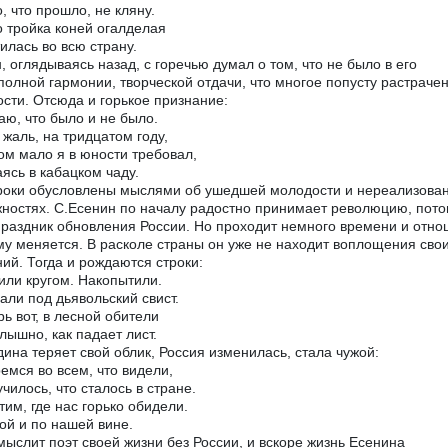
о, что прошло, не кляну.
 тройка коней огалделая
илась во всю страну.
, оглядываясь назад, с горечью думал о том, что не было в его
полной гармонии, творческой отдачи, что многое попусту растрачен
сти. Отсюда и горькое признание:
ю, что было и не было.
 жаль, на тридцатом году,
м мало я в юности требовал,
ясь в кабацком чаду.
роки обусловлены мыслями об ушедшей молодости и нереализова
ностях. С.Есенин по началу радостно принимает революцию, пото
праздник обновления России. Но проходит немного времени и отно
му меняется. В расколе страны он уже не находит воплощения сво
ий. Тогда и рождаются строки:
ли кругом. Накопытили.
али под дьявольский свист.
рь вот, в лесной обители
лышно, как падает лист.
дина теряет свой облик, Россия изменилась, стала чужой:
емся во всем, что видели,
училось, что сталось в стране.
тим, где нас горько обидели.
ой и по нашей вине.
мыслит поэт своей жизни без России, и вскоре жизнь Есенина