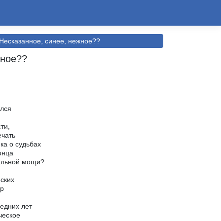
Несказанное, синее, нежное??
жное??
ылся
ти,
ечать
ка о судьбах
онца
иальной мощи?
ских
ер
едних лет
ческое