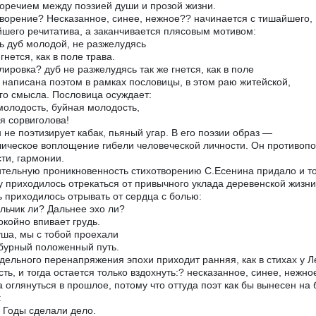
оречием между поэзией души и прозой жизни.
ворение? Несказанное, синее, нежное?? начинается с тишайшего,
шего речитатива, а заканчивается плясовым мотивом:
ь дуб молодой, не разжелудясь
гнется, как в поле трава.
ировка? дуб не разжелудясь так же гнется, как в поле
 написана поэтом в рамках пословицы, в этом раю житейской,
го смысла. Пословица осуждает:
молодость, буйная молодость,
я сорвиголова!
 не поэтизирует кабак, пьяный угар. В его поэзии образ —
ическое воплощение гибели человеческой личности. Он противоп
ти, гармонии.
тельную проникновенность стихотворению С.Есенина придало и то
у приходилось отрекаться от привычного уклада деревенской жизни
 приходилось отрывать от сердца с болью:
льчик ли? Дальнее эхо ли?
окойно впивает грудь.
уша, мы с тобой проехали
бурный положенный путь.
дельного перенапряжения эпохи приходит ранняя, как в стихах у 
сть, и тогда остается только вздохнуть:? несказанное, синее, нежно
а оглянуться в прошлое, потому что оттуда поэт как бы вынесен на
:
. Годы сделали дело.