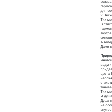
возвра
гармон
для се
? Неск
Тих мо
В стих
гармон
внутре
синево
А тепе
Даже с
Природ
многоц
радуги
придае
цвета 
необъя
стихот
точнее
Тих мо
И душа
Душа п
не сло
внутре