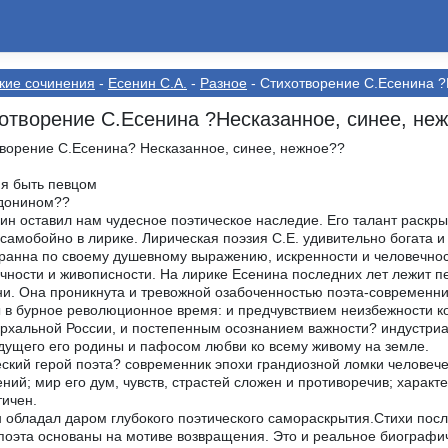
кие сочинения
-
Есенин С.А.
-
Разное
- Стихотворение С.Есенина ?
отворение С.Есенина ?Несказанное, синее, не
ворение С.Есенина? Несказанное, синее, нежное??
 я быть певцом
ждонином??
ин оставил нам чудесное поэтическое наследие. Его талант раскр
 самобойно в лирике. Лирическая поэзия С.Е. удивительно богата и
ранна по своему душевному выражению, искренности и человечнос
чности и живописности. На лирике Есенина последних лет лежит п
и. Она проникнута и тревожной озабоченностью поэта-современни
 в бурное революционное время: и предчувствием неизбежности к
рхальной России, и постепенным осознанием важности? индустр
дущего его родины и пафосом любви ко всему живому на земле.
ский герой поэта? современник эпохи грандиозной ломки человече
ний; мир его дум, чувств, страстей сложен и противоречив; характ
ичен.
 обладал даром глубокого поэтического самораскрытия.Стихи посл
поэта основаны на мотиве возвращения. Это и реальное биографи