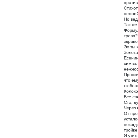
против
Стихот
нежней
Но вед
Так же 
Формул
трава?
здраво
Эх ты 
Золота
Есенин
символ
нежнос
Пронзи
что ем
любовь
Колоко
Все сп
Сто, д
Через 
От пре
устало
некогд
тройке
Я утих