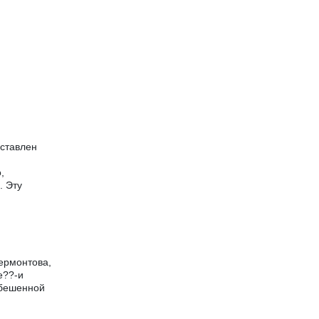
оставлен
,
. Эту
Лермонтова,
е??-и
 бешенной