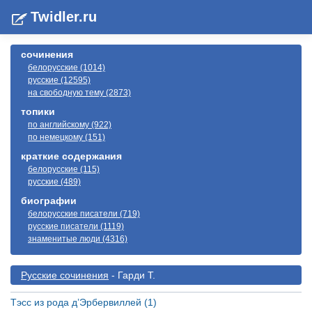
Twidler.ru
сочинения
белорусские (1014)
русские (12595)
на свободную тему (2873)
топики
по английскому (922)
по немецкому (151)
краткие содержания
белорусские (115)
русские (489)
биографии
белорусские писатели (719)
русские писатели (1119)
знаменитые люди (4316)
Русские сочинения
- Гарди Т.
Тэсс из рода д’Эрбервиллей (1)