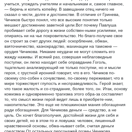
учиться, угождать учителям и начальникам и, самое главное,
— беречь и копить копейку. В завещании отец ничего не
сказал о чести, долге и достоинстве. В отличие от Гринева,
Чичиков быстро понял, что все высокие понятия только
мешают достижению заветной цели.Вот почему Павлуша
пробивает себе дорогу в жизни собствен-ными усилиями, не
опираясь ни на чье покровительство. Но благо-получие свое
он строит за счет других людей: оскорбление, обман,
взяточничество, казнокрадство, махинации на таможне —
орудия Чичикова. Никакие неудачи не могут сломить его
жажду наживы. И всякий раз, совершая неблаговидные
поступки, он легко находит себе оправдание.Гоголь,
тщательно анализирующий не только поступки, но и мысли
героя, с грустной иронией говорит, что в его. Чичиков по-
своему спо-собен к сочувствию, по-своему переживает, что в
мире торжествует глупость и несправедливость. Герой знает,
что такое жалость и со-страдание, более того, он. Итак, основу
комизма и одновременно трагизма этого обра-за составляет
то, что смысл жизни герой видит лишь в приобрете-нии,
накопительстве. Это еще не плюшкинская мания обогащения
ради обогащения. Для Чичикова деньги — средство, а не
цель. Он хочет благополучия, достойной жизни для себя и
своих детей, но в этом-то и ловушка: человек, лишенный
нравственной основы, обма-нывает себя, считая деньги
средством.От остальных персонажей поэмы Чичикова