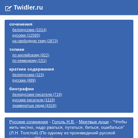
Twidler.ru
сочинения
белорусские (1014)
русские (12595)
на свободную тему (2873)
топики
по английскому (922)
по немецкому (151)
краткие содержания
белорусские (115)
русские (489)
биографии
белорусские писатели (719)
русские писатели (1119)
знаменитые люди (4316)
Русские сочинения
-
Гоголь Н.В.
-
Мертвые души
- "Чтобы
жить честно, надо рваться, путаться, биться, ошибаться"
(Л.Н. Толстой) (По одному из произведений русской