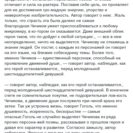
отличает и сила ха-рактера. Поставив себе цель, он проявляет
для ее достижения гро-мадную энергию, упорство и
невероятную изобретательность. Автор говорит о нем:. Жаль
только, что страсть эта была далеко не самая
благородная.Чичиков умеет приспосабливаться к любому
микромиру, в ко-тором он оказывается. Даже внешний облик
героя таков, что по-дойдет к любой ситуации:,, — все в нем
неопределенно, ничто не выделяется. Чичикову не откажешь в
знании людей. Он постиг, с каждым из персонажей он говорит
на его языке, на близкие собеседнику темы. Более того,
именно Чичиков — единственный персонаж, способный на
проявление движений души., — говорит автор, наблюдая, как
его герой останавливается,, перед молоденькой
шестнадцатилетней девушкой.
— говорит автор, наблюдая, как его герой останавливается,,
перед молоденькой шестнадцатилетней девушкой. В конечном
счете не сомнительные покупки, не подозрительная лов-кость
Чичикова, а движение души послужило при-чиной краха его
затеи. Так уж устроена жизнь, говорит Гоголь, что именно
душевность, искренность, бескорыстие — самые
опасные.Гоголь не случайно выделяет Чичикова из ряда
прочих персона-жей поэмы, рассказывая о прошлом героя и
давая его характер в развитии. Согласно замыслу, автор
собирался. Именно с людьми, не окон-чательно