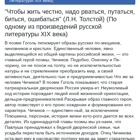
литературы XIX века)
"Чтобы жить честно, надо рваться, путаться,
биться, ошибаться" (Л.Н. Толстой) (По
одному из произведений русской
литературы XIX века)
В поэме Гоголь типизирует образы русских по-мещиков,
чиновников и крестьян. Единственный человек, явно
выделяющийся из общей картины российской жизни, — это
главный герой поэмы, Чичиков. Подобно, Онегину и Пе-
чорину, он не похож на толпу, но не исключительностью
натуры и не стремлением преобразить мир, а своей
активностью, деятельнос-тью и предприимчивостью.Что же за
человек Чичиков? В поэме Гоголь показывает, что старая
патриархальная дворянская Россия умира-ет. Неумолимый
ход истории порождает людей иной жизненной ориентации,
дельцов-предпринимателей.Раскрывая образ главного героя,
автор повествует о его проис-хождении и формировании его
характера. Чичиков — единствен-ный, за исключением
Плюшкина, персонаж, история жизни кото-рого дается во всех
деталях. Из одиннадцатой главы поэмы мы уз-наем, что
Павлуша принадлежал к бедной дворянской семье, чья
усадьба перестала быть источником доходов. Отец Чичикова
оста-вил ему в наследство полтину меди да завет старательно