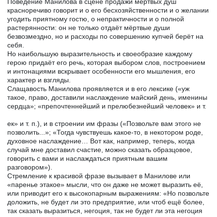
Поведение Манилова в сцене продажи мёртвых душ
красноречиво говорит и о его бесхозяйственности и о желании
угодить приятному гостю, о непрактичности и о полной
растерянности: он не только отдаёт мёртвые души
безвозмездно, но и расходы по совершению купчей берёт на
себя.
Но наибольшую выразительность и своеобразие каждому
герою придаёт его речь, которая выбором слов, построением
и интонациями вскрывает особенности его мышления, его
характер и взгляды.
Слащавость Манилова проявляется и в его лексике («уж
такое, право, доставили наслаждение майский день, именины
сердца»; «препочтеннейший и прелюбезнейший человек» и т.
ек» и т. п.), и в строении им фразы («Позвольте вам этого не
позволить...»; «Тогда чувствуешь какое-то, в некотором роде,
духовное наслаждение… Вот как, например, теперь, когда
случай мне доставил счастие, можно сказать образцовое,
говорить с вами и наслаждаться приятным вашим
разговором»).
Стремление к красивой фразе вызывает в Манилове или
«паренье этакое» мысли, что он даже не может выразить её,
или приводит его к высокопарным выражениям: «Но позвольте
доложить, не будет ли это предприятие, или чтоб ещё более,
так сказать выразиться, негоция, так не будет ли эта негоция