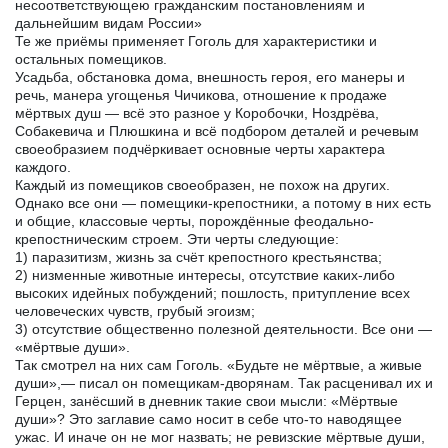
несоответствующею гражданским постановлениям и
дальнейшим видам России»
Те же приёмы применяет Гоголь для характеристики и
остальных помещиков.
Усадьба, обстановка дома, внешность героя, его манеры и
речь, манера угощенья Чичикова, отношение к продаже
мёртвых душ — всё это разное у Коробочки, Ноздрёва,
Собакевича и Плюшкина и всё подбором деталей и речевым
своеобразием подчёркивает основные черты характера
каждого.
Каждый из помещиков своеобразен, не похож на других.
Однако все они — помещики-крепостники, а потому в них есть
и общие, классовые черты, порождённые феодально-
крепостническим строем. Эти черты следующие:
1) паразитизм, жизнь за счёт крепостного крестьянства;
2) низменные животные интересы, отсутствие каких-либо
высоких идейных побуждений; пошлость, притупление всех
человеческих чувств, грубый эгоизм;
3) отсутствие общественно полезной деятельности. Все они —
«мёртвые души».
Так смотрел на них сам Гоголь. «Будьте не мёртвые, а живые
души»,— писал он помещикам-дворянам. Так расценивал их и
Герцен, занёсший в дневник такие свои мысли: «Мёртвые
души»? Это заглавие само носит в себе что-то наводящее
ужас. И иначе он не мог назвать; не ревизские мёртвые души,