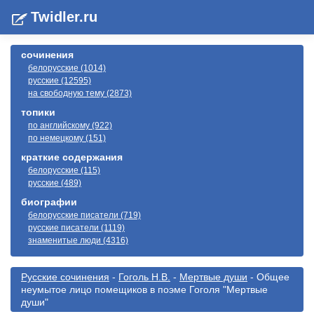
Twidler.ru
сочинения
белорусские (1014)
русские (12595)
на свободную тему (2873)
топики
по английскому (922)
по немецкому (151)
краткие содержания
белорусские (115)
русские (489)
биографии
белорусские писатели (719)
русские писатели (1119)
знаменитые люди (4316)
Русские сочинения
-
Гоголь Н.В.
-
Мертвые души
- Общее
неумытое лицо помещиков в поэме Гоголя "Мертвые
души"