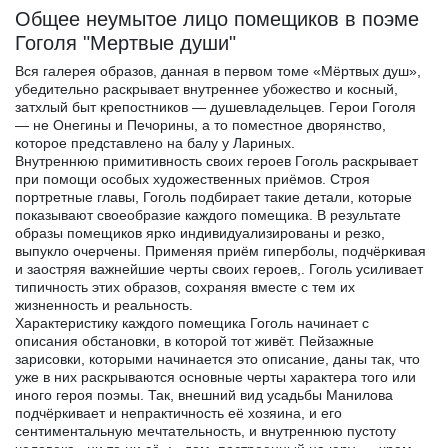
Общее неумытое лицо помещиков в поэме
Гоголя "Мертвые души"
Вся галерея образов, данная в первом томе «Мёртвых душ»,
убедительно раскрывает внутреннее убожество и косный,
затхлый быт крепостников — душевладельцев. Герои Гоголя
— не Онегины и Печорины, а то поместное дворянство,
которое представлено на балу у Лариных.
Внутреннюю примитивность своих героев Гоголь раскрывает
при помощи особых художественных приёмов. Строя
портретные главы, Гоголь подбирает такие детали, которые
показывают своеобразие каждого помещика. В результате
образы помещиков ярко индивидуализированы и резко,
выпукло очерчены. Применяя приём гиперболы, подчёркивая
и заостряя важнейшие черты своих героев,. Гоголь усиливает
типичность этих образов, сохраняя вместе с тем их
жизненность и реальность.
Характеристику каждого помещика Гоголь начинает с
описания обстановки, в которой тот живёт. Пейзажные
зарисовки, которыми начинается это описание, даны так, что
уже в них раскрываются основные черты характера того или
иного героя поэмы. Так, внешний вид усадьбы Манилова
подчёркивает и непрактичность её хозяина, и его
сентиментальную мечтательность, и внутреннюю пустоту