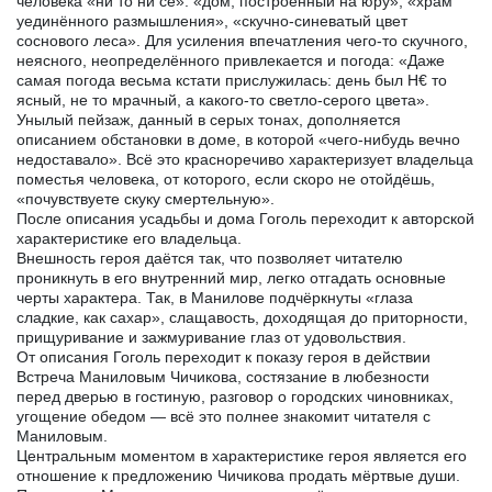
человека «ни то ни сё»: «дом, построенный на юру», «храм
уединённого размышления», «скучно-синеватый цвет
соснового леса». Для усиления впечатления чего-то скучного,
неясного, неопределённого привлекается и погода: «Даже
самая погода весьма кстати прислужилась: день был Н€ то
ясный, не то мрачный, а какого-то светло-серого цвета».
Унылый пейзаж, данный в серых тонах, дополняется
описанием обстановки в доме, в которой «чего-нибудь вечно
недоставало». Всё это красноречиво характеризует владельца
поместья человека, от которого, если скоро не отойдёшь,
«почувствуете скуку смертельную».
После описания усадьбы и дома Гоголь переходит к авторской
характеристике его владельца.
Внешность героя даётся так, что позволяет читателю
проникнуть в его внутренний мир, легко отгадать основные
черты характера. Так, в Манилове подчёркнуты «глаза
сладкие, как сахар», слащавость, доходящая до приторности,
прищуривание и зажмуривание глаз от удовольствия.
От описания Гоголь переходит к показу героя в действии
Встреча Маниловым Чичикова, состязание в любезности
перед дверью в гостиную, разговор о городских чиновниках,
угощение обедом — всё это полнее знакомит читателя с
Маниловым.
Центральным моментом в характеристике героя является его
отношение к предложению Чичикова продать мёртвые души.