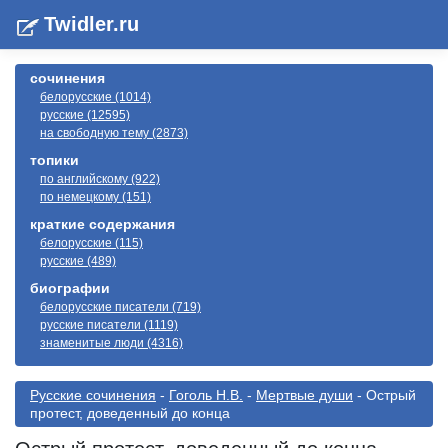
Twidler.ru
сочинения
белорусские (1014)
русские (12595)
на свободную тему (2873)
топики
по английскому (922)
по немецкому (151)
краткие содержания
белорусские (115)
русские (489)
биографии
белорусские писатели (719)
русские писатели (1119)
знаменитые люди (4316)
Русские сочинения
-
Гоголь Н.В.
-
Мертвые души
- Острый
протест, доведенный до конца