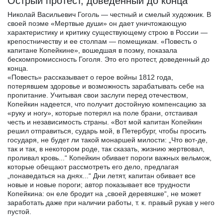
Острый протест, доведенный до конца
Николай Васильевич Гоголь — честный и смелый художник. В
своей поэме «Мертвые души» он дает уничтожающую
характеристику и критику существующему строю в России —
крепостничеству и ее столпам — помещикам. «Повесть о
капитане Копейкине», вошедшая в поэму, показала
бескомпромиссность Гоголя. Это его протест, доведенный до
конца.
«Повесть» рассказывает о герое войны 1812 года,
потерявшем здоровье и возможность зарабатывать себе на
пропитание. Учитывая свои заслуги перед отечеством,
Копейкин надеется, что получит достойную компенсацию за
«руку и ногу», которые потерял на поле брани, отстаивая
честь и независимость страны. «Вот мой капитан Копейкин
решил отправиться, сударь мой, в Петербург, чтобы просить
государя, не будет ли такой монаршей милости: „Что вот-де,
так и так, в некотором роде, так сказать, жизнию жертвовал,
проливал кровь...“ Копейкин обивает пороги важных вельмож,
которые обещают рассмотреть его дело, предлагая
„понаведаться на днях...“ Дни летят, капитан обивает все
новые и новые пороги; автор показывает все трудности
Копейкина: он еле бродит на „своей деревяшке“, не может
заработать даже при наличии работы, т. к. правый рукав у него
пустой.