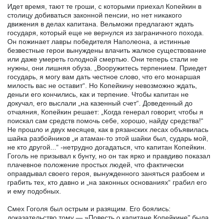
Идет время, тают те гроши, с которыми приехал Копейкин в
столицу добиваться законной пенсии, но нет никакого
движения в делах капитана. Вельможи предлагают ждать
государя, который еще не вернулся из заграничного похода.
Он пожинает лавры победителя Наполеона, а истинные
безвестные герои вынуждены влачить жалкое существование
или даже умереть голодной смертью. Они теперь стали не
нужны, они лишняя обуза. „Вооружитесь терпением. Приедет
государь, я могу вам дать честное слово, что его монаршая
милость вас не оставит“. Но Копейкину невозможно ждать,
деньги его кончились, как и терпение. Чтобы капитан не
докучал, его выслали „на казенный счет“. Доведенный до
отчаяния, Копейкин решает: „Когда генерал говорит, чтобы я
поискал сам средств помочь себе, хорошо, найду средства!“
Не прошло и двух месяцев, как в рязанских лесах объявилась
шайка разбойников „и атаман-то этой шайки был, сударь мой,
не кто другой...“ -нетрудно догадаться, что капитан Копейкин.
Гоголь не призывал к бунту, но он так ярко и правдиво показал
плачевное положение простых людей, что фактически
оправдывал своего героя, вынужденного заняться разбоем и
грабить тех, кто давно и „на законных основаниях“ грабил его
и ему подобных.
Смех Гоголя был острым и разящим. Его боялись:
доказательство тому — »Повесть о капитане Копейкине" была