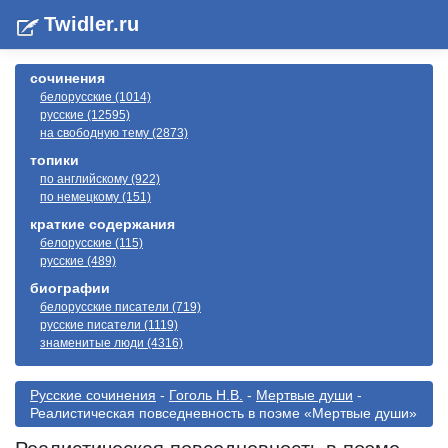
Twidler.ru
сочинения
белорусские (1014)
русские (12595)
на свободную тему (2873)
топики
по английскому (922)
по немецкому (151)
краткие содержания
белорусские (115)
русские (489)
биографии
белорусские писатели (719)
русские писатели (1119)
знаменитые люди (4316)
Русские сочинения
-
Гоголь Н.В.
-
Мертвые души
-
Реалистическая повседневность в поэме «Мертвые души»