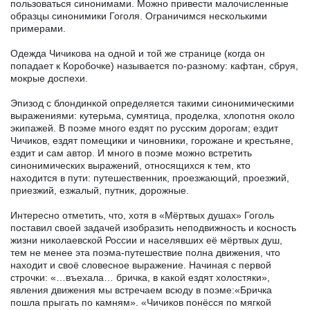
пользоваться синонимами. Можно привести малочисленные
образцы синонимики Гоголя. Ограничимся несколькими
примерами.
Одежда Чичикова на одной и той же странице (когда он
попадает к Коробочке) называется по-разному: кафтан, сбруя,
мокрые доспехи.
Эпизод с блондинкой определяется такими синонимическими
выражениями: кутерьма, сумятица, проделка, хлопотня около
экипажей. В поэме много ездят по русским дорогам; ездит
Чичиков, ездят помещики и чиновники, горожане и крестьяне,
ездит и сам автор. И много в поэме можно встретить
синонимических выражений, относящихся к тем, кто
находится в пути: путешественник, проезжающий, проезжий,
приезжий, езжалый, путник, дорожные.
Интересно отметить, что, хотя в «Мёртвых душах» Гоголь
поставил своей задачей изобразить неподвижность и косность
жизни николаевской России и населявших её мёртвых душ,
тем не менее эта поэма-путешествие полна движения, что
находит и своё словесное выражение. Начиная с первой
строчки: «…въехала… бричка, в какой ездят холостяки»,
явления движения мы встречаем всюду в поэме:«Бричка
пошла прыгать по камням». «Чичиков понёсся по мягкой