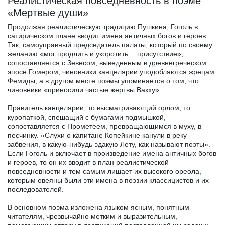
Реалистическая повседневность в поэме
«Мертвые души»
Продолжая реалистическую традицию Пушкина, Гоголь в
сатирическом плане вводит имена античных богов и героев.
Так, самоуправный председатель палаты, который по своему
желанию «мог продлить и укоротить… присутствие»,
сопоставляется с Зевесом, выведенным в древнегреческом
эпосе Гомером; чиновники канцелярии уподобляются жрецам
Фемиды, а в другом месте поэмы упоминается о том, что
чиновники «приносили частые жертвы Вакху».
Правитель канцелярии, то высматривающий орлом, то
куропаткой, спешащий с бумагами подмышкой,
сопоставляется с Прометеем, превращающимся в муху, в
песчинку. «Слухи о капитане Копейкине канули в реку
забвения, в какую-нибудь эдакую Лету, как называют поэты».
Если Гоголь и включает в произведение имена античных богов
и героев, то он их вводит в план реалистической
повседневности и тем самым лишает их высокого ореола,
которым овеяны были эти имена в поэзии классицистов и их
последователей.
В основном поэма изложена языком ясным, понятным
читателям, чрезвычайно метким и выразительным,