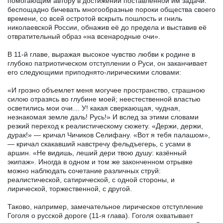
помогающим автору в достижений поставленной им задачи:
беспощадно бичевать многообразные пороки общества своего
времени, со всей остротой вскрыть пошлость и гниль
николаевской России, обнажив её до предела и выставив её
отвратительный образ «на всенародные очи».
В 11-й главе, выражая высокое чувство любви к родине в
глубоко патриотическом отступлении о Руси, он заканчивает
его следующими приподнято-лирическими словами:
«И грозно объемлет меня могучее пространство, страшною
силою отразясь во глубине моей; неестественной властью
осветились мои очи… У! какая сверкающая, чудная,
незнакомая земле даль! Русь!» И вслед за этими словами
резкий переход к реалистическому сюжету. «Держи, держи,
дурак!» — кричал Чичиков Селифану. «Вот я тебя палашом»,
— кричал скакавший навстречу фельдъегерь, с усами в
аршин. «Не видишь, леший дери твою душу: казённый
экипаж». Иногда в одном и том же законченном отрывке
можно наблюдать сочетание различных струй:
реалистической, сатирической, с одной стороны, и
лирической, торжественной, с другой.
Таково, например, замечательное лирическое отступление
Гоголя о русской дороге (11-я глава). Гоголя охватывает