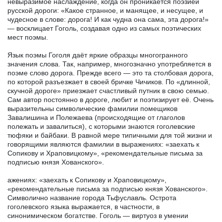
невыразимое наслаждение, когда он проникается поэзией
русской дороги: «Какое странное, и манящее, и несущее, и
чудесное в слове: дорога! И как чудна она сама, эта дорога!»
— восклицает Гоголь, создавая одно из самых поэтических
мест поэмы.
Язык поэмы Гоголя даёт яркие образцы многогранного
значения слова. Так, например, многозначно употребляется в
поэме слово дорога. Прежде всего — это та столбовая дорога,
по которой разъезжает в своей бричке Чичиков. По «длинной,
скучной дороге» приезжает счастливый путник в свою семью.
Сам автор постоянно в дороге, любит и поэтизирует её. Очень
выразительны символические фамилии помещиков
Завалишина и Полежаева (происходящие от глаголов
полежать и завалиться), с которыми знаются гоголевские
тюфяки и байбаки. В равной мере типичными для той жизни и
говорящими являются фамилии в выражениях: «заехать к
Сопикову и Храповицкому», «рекомендательные письма за
подписью князя Хованского».
ажениях: «заехать к Сопикову и Храповицкому»,
«рекомендательные письма за подписью князя Хованского».
Символично название города Тьфуславль. Острота
гоголевского языка выражается, в частности, в
синонимическом богатстве. Гоголь — виртуоз в умении