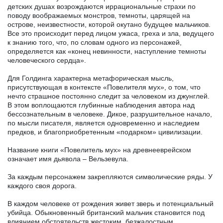
детских душах возрождаются иррациональные страхи по
поводу воображаемых монстров, темноты, царящей на
острове, неизвестности, которой окутано будущее мальчиков.
Все это происходит перед лицом ужаса, греха и зла, ведущего
к знанию того, что, по словам одного из персонажей,
определяется как «конец невинности, наступление темноты
человеческого сердца».
Для Голдинга характерна метафорическая мысль,
присутствующая в контексте «Повелителя мух», о том, что
нечто страшное постоянно следит за человеком из джунглей.
В этом воплощаются глубинные наблюдения автора над
бессознательным в человеке. Дикое, разрушительное начало,
по мысли писателя, является одновременно и наследием
предков, и благоприобретенным «подарком» цивилизации.
Название книги «Повелитель мух» на древнееврейском
означает имя дьявола – Вельзевула.
За каждым персонажем закрепляются символические ряды. У
каждого своя дорога.
В каждом человеке от рождения живет зверь и потенциальный
убийца. Обыкновенный британский мальчик становится под
влиянием обстоятельств жестоким, безжалостным