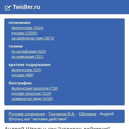
Twidler.ru
сочинения
белорусские (1014)
русские (12595)
на свободную тему (2873)
топики
по английскому (922)
по немецкому (151)
краткие содержания
белорусские (115)
русские (489)
биографии
белорусские писатели (719)
русские писатели (1119)
знаменитые люди (4316)
Русские сочинения
-
Гончаров И.А.
-
Обломов
- Андрей
Штольц как "человек действия"