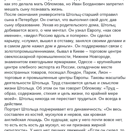
как это делала мать Обломова, но Иван Богданович запретил
мешать сыну познавать жизнь.
После окончания университета Штольц-старший отправил
сына в Петербург. Он считал, что выполнил свой долг, дав
сыну образование. Уехав из родительского дома, Штольц
добивается всего, о чем мечтал. Он узнал Европу, «как свое
имение», «видел Россию вдоль и поперек». Он сделал
карьеру, «служил, вышел в отставку, занялся своими делами и
в самом деле нажил дом и деньги». Он поддерживал связи с
золотопромышленниками, бывал в Киеве – торговом центре
свеклосахарной промышленности, Нижнем Новгороде,
знаменитом ежегодными ярмарками, Одессе – крупнейшем
центре хлебного экспорта из России, складочном месте
иностранных товаров, посещал Лондон, Париж, Лион –
торговые и промышленные центры Европы. Таковы масштабы
деятельности Штольца. Труд становится целью и смыслом
жизни Штольца. Об этом он так говорит Обломову: «Труд –
образ, содержание, стихия и цель жизни, по крайней мере
моей». Штольц никогда не перестает трудиться. Он всегда в
действии.
Портрет Штольца подчеркивает его динамичность: «Он весь
составлен из костей, мускулов и нервов, как кровная
английская лошадь. Он худощав; щек у него почти вовсе нет,
то есть есть кость да мускул, но ни признака жирной
округлости». У него нет лишних движений: «Если он сидел, то