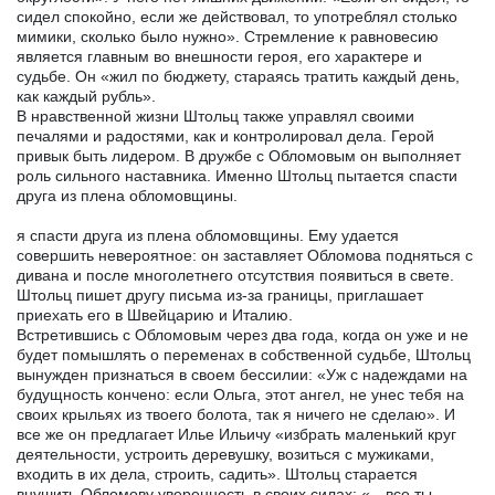
сидел спокойно, если же действовал, то употреблял столько
мимики, сколько было нужно». Стремление к равновесию
является главным во внешности героя, его характере и
судьбе. Он «жил по бюджету, стараясь тратить каждый день,
как каждый рубль».
В нравственной жизни Штольц также управлял своими
печалями и радостями, как и контролировал дела. Герой
привык быть лидером. В дружбе с Обломовым он выполняет
роль сильного наставника. Именно Штольц пытается спасти
друга из плена обломовщины.
я спасти друга из плена обломовщины. Ему удается
совершить невероятное: он заставляет Обломова подняться с
дивана и после многолетнего отсутствия появиться в свете.
Штольц пишет другу письма из-за границы, приглашает
приехать его в Швейцарию и Италию.
Встретившись с Обломовым через два года, когда он уже и не
будет помышлять о переменах в собственной судьбе, Штольц
вынужден признаться в своем бессилии: «Уж с надеждами на
будущность кончено: если Ольга, этот ангел, не унес тебя на
своих крыльях из твоего болота, так я ничего не сделаю». И
все же он предлагает Илье Ильичу «избрать маленький круг
деятельности, устроить деревушку, возиться с мужиками,
входить в их дела, строить, садить». Штольц старается
внушить Обломову уверенность в своих силах: «…все ты