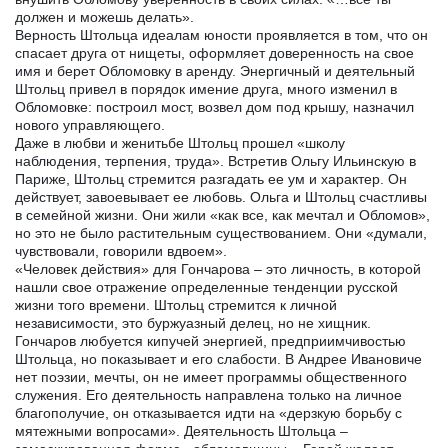
должен и можешь делать».
Верность Штольца идеалам юности проявляется в том, что он
спасает друга от нищеты, оформляет доверенность на свое
имя и берет Обломовку в аренду. Энергичный и деятельный
Штольц привел в порядок имение друга, много изменил в
Обломовке: построил мост, возвел дом под крышу, назначил
нового управляющего.
Даже в любви и женитьбе Штольц прошел «школу
наблюдения, терпения, труда». Встретив Ольгу Ильинскую в
Париже, Штольц стремится разгадать ее ум и характер. Он
действует, завоевывает ее любовь. Ольга и Штольц счастливы
в семейной жизни. Они жили «как все, как мечтал и Обломов»,
но это не было растительным существованием. Они «думали,
чувствовали, говорили вдвоем».
«Человек действия» для Гончарова – это личность, в которой
нашли свое отражение определенные тенденции русской
жизни того времени. Штольц стремится к личной
независимости, это буржуазный делец, но не хищник.
Гончаров любуется кипучей энергией, предприимчивостью
Штольца, но показывает и его слабости. В Андрее Ивановиче
нет поэзии, мечты, он не имеет программы общественного
служения. Его деятельность направлена только на личное
благополучие, он отказывается идти на «дерзкую борьбу с
мятежными вопросами». Деятельность Штольца –