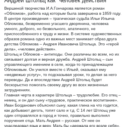
Андрей Штольц как "человек действия"
Вершиной творчества И.А.Гончарова является роман
«Обломов», работа над которым была завершена в 1859 году.
В центре произведения – трагическая судьба Ильи Ильича
Обломова, безвременно угасшего дворянина, человека
умного, доброго, но безвольного, апатичного, не
приспособленного к труду и жизни. В системе художественных
образов романа одно из важных мест занимает образ друга
детства Обломова – Андрея Ивановича Штольца. Это «герой
дела», «человек действия».
Штольц и Обломов – антиподы. Они различны во всем, но их
связывает долгая и верная дружба. Андрей Штольц – сын
управляющего имением в селе, когда-то принадлежащем
Обломовым. Он учился вместе с Ильей, оказывал ему
«медвежью услугу», то подсказывая уроки, то делая за него
переводы. Да и впоследствии Андрей Штольц будет
бескорыстно помогать своему другу во всех жизненных
затруднениях.
Главная черта в характере Штольца – трудолюбие. Его отец –
немец, и он дал сыну «трудовое, практическое воспитание».
Иван Богданович объяснял сыну, какая глина на что годится,
как добывают деготь, топят сало и т.д. С 14 лет Штлоьц уже
один отправлялся в город и точно, правильно выполнял
поручения отца. Мать Андрея – русская. От нее он
унаследовал язык и веру. Мать бы «держала его возле себя»,