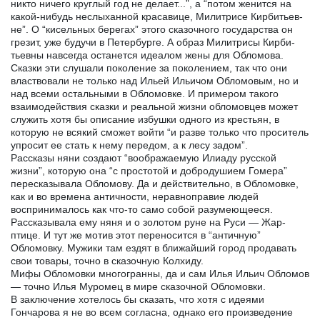
никто ничего круглый год не делает...”, а “потом женится на
какой-нибудь неслыханной красавице, Милитрисе Кирбитьев-
не”. О “кисельных берегах” этого сказочного государства он
грезит, уже будучи в Петербурге. А образ Милитрисы Кирби-
тьевны навсегда останется идеалом жены для Обломова.
Сказки эти слушали поколение за поколением, так что они
властвовали не только над Ильей Ильичом Обломовым, но и
над всеми остальными в Обломовке. И примером такого
взаимодействия сказки и реальной жизни обломовцев может
служить хотя бы описание избушки одного из крестьян, в
которую не всякий сможет войти “и разве только что проситель
упросит ее стать к нему передом, а к лесу задом”.
Рассказы няни создают “воображаемую Илиаду русской
жизни”, которую она “с простотой и добродушием Гомера”
пересказывала Обломову. Да и действительно, в Обломовке,
как и во времена античности, неравноправие людей
воспринималось как что-то само собой разумеющееся.
Рассказывала ему няня и о золотом руне на Руси — Жар-
птице. И тут же мотив этот переносится в “античную”
Обломовку. Мужики там ездят в ближайший город продавать
свои товары, точно в сказочную Колхиду.
Мифы Обломовки многогранны, да и сам Илья Ильич Обломов
— точно Илья Муромец в мире сказочной Обломовки.
В заключение хотелось бы сказать, что хотя с идеями
Гончарова я не во всем согласна, однако его произведение