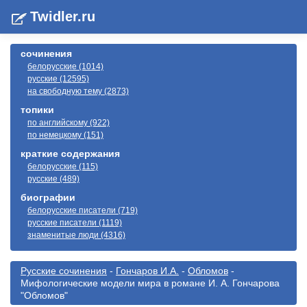
Twidler.ru
сочинения
белорусские (1014)
русские (12595)
на свободную тему (2873)
топики
по английскому (922)
по немецкому (151)
краткие содержания
белорусские (115)
русские (489)
биографии
белорусские писатели (719)
русские писатели (1119)
знаменитые люди (4316)
Русские сочинения
-
Гончаров И.А.
-
Обломов
-
Мифологические модели мира в романе И. А. Гончарова
"Обломов"