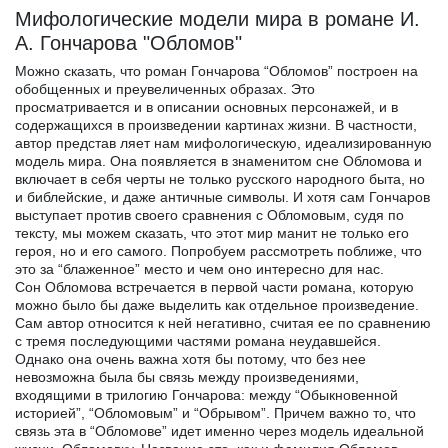
Мифологические модели мира в романе И.
А. Гончарова "Обломов"
Можно сказать, что роман Гончарова “Обломов” построен на
обобщенных и преувеличенных образах. Это
просматривается и в описании основных персонажей, и в
содержащихся в произведении картинах жизни. В частности,
автор представ ляет нам мифологическую, идеализированную
модель мира. Она появляется в знаменитом сне Обломова и
включает в себя черты не только русского народного быта, но
и библейские, и даже античные символы. И хотя сам Гончаров
выступает против своего сравнения с Обломовым, судя по
тексту, мы можем сказать, что этот мир манит не только его
героя, но и его самого. Попробуем рассмотреть поближе, что
это за “блаженное” место и чем оно интересно для нас.
Сон Обломова встречается в первой части романа, которую
можно было бы даже выделить как отдельное произведение.
Сам автор относится к ней негативно, считая ее по сравнению
с тремя последующими частями романа неудавшейся.
Однако она очень важна хотя бы потому, что без нее
невозможна была бы связь между произведениями,
входящими в трилогию Гончарова: между “Обыкновенной
историей”, “Обломовым” и “Обрывом”. Причем важно то, что
связь эта в “Обломове” идет именно через модель идеальной