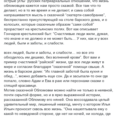
острые углы” русских патриархальных отношений, что жизнь
обломовцев кажется нам просто сказкой. Все там что-то
делают, но в то же время и не делают, и сама собой
напрашивается мысль о сказочной “скатерти-самобранке”,
беспрестанно присутствующей на столе барского дома, и о
колосьях, которые сказочным образом “сами собой”
прорастают на крестьянских полях. Вот как описывает
Гончаров крестьянский быт: “Счастливые люди жили, думая,
что иначе и не должно и не может быть… У них, как и у всех
людей, были и заботы, и слабости.
всех людей, были и заботы, и слабости… но все это
обходилось им дешево, без волнений крови”. Вот вам и
пример счастливой “райской” жизни, где все люди живут в
мире и согласии благодаря “сказочной” помощи свыше. А
жизнь в барском доме: “Их главной заботой была кухня и
обед...”, можно добавить еще сон. Да и засыпали-то они где
попало, словно Адам и Ева в раю или персонажи сказки о
спящей красавице.
Мотив сказочной Обломовки можно найти не только в неявной,
почти скрытой форме, но и в ярко выраженной истории,
рассказанной Обломову его няней. Она воссоздавала целый
удивительный мир, лишенный невзгод, мечту о котором Илья
Ильич проносит сквозь всю жизнь. “Она нашептывала ему о
какой-то неведомой стороне, где нет ни ночей, ни холода, где