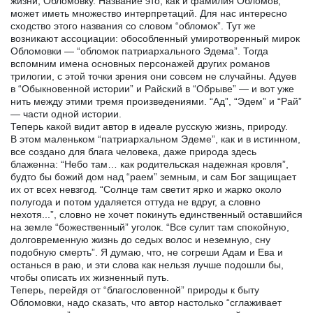
жизни, Обломовку. Название это, как и фамилия Обломов,
может иметь множество интерпретаций. Для нас интересно
сходство этого названия со словом “обломок”. Тут же
возникают ассоциации: обособленный умиротворенный мирок
Обломовки — “обломок патриархального Эдема”. Тогда
вспомним имена основных персонажей других романов
трилогии, с этой точки зрения они совсем не случайны. Адуев
в “Обыкновенной истории” и Райский в “Обрыве” — и вот уже
нить между этими тремя произведениями. “Ад”, “Эдем” и “Рай”
— части одной истории.
Теперь какой видит автор в идеале русскую жизнь, природу.
В этом маленьком “патриархальном Эдеме”, как и в истинном,
все создано для блага человека, даже природа здесь
блаженна: “Небо там… как родительская надежная кровля”,
будто бы божий дом над “раем” земным, и сам Бог защищает
их от всех невзгод. “Солнце там светит ярко и жарко около
полугода и потом удаляется оттуда не вдруг, а словно
нехотя...”, словно не хочет покинуть единственный оставшийся
на земле “божественный” уголок. “Все сулит там спокойную,
долговременную жизнь до седых волос и неземную, сну
подобную смерть”. Я думаю, что, не согреши Адам и Ева и
останься в раю, и эти слова как нельзя лучше подошли бы,
чтобы описать их жизненный путь.
Теперь, перейдя от “благословенной” природы к быту
Обломовки, надо сказать, что автор настолько “сглаживает