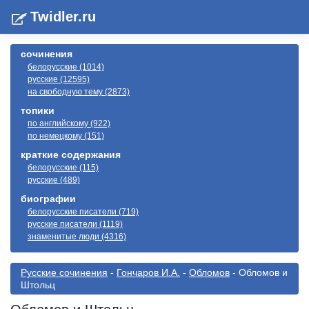
Twidler.ru
сочинения
белорусские (1014)
русские (12595)
на свободную тему (2873)
топики
по английскому (922)
по немецкому (151)
краткие содержания
белорусские (115)
русские (489)
биографии
белорусские писатели (719)
русские писатели (1119)
знаменитые люди (4316)
Русские сочинения
-
Гончаров И.А.
-
Обломов
- Обломов и
Штольц