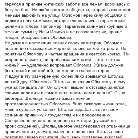
терялся в приливе житейских забот и все лежал, ворочаясь с
боку на бок”. Не любя светское общество, стараясь как можно
меньше выходить на улицу, Обломов через силу общался с
редкими посетителями, которые заявлялись с корыстными
целями в голове. Например, Тарантьев занимает крупные и
мелкие суммы у Ильи Ильича и не возвращает их, проще
говоря, обворовывает Обломова.
Не думая о настоящих планах своих визитеров, Обломов
постоянно оказывается жертвой человеческой хитрости. Не
понятны Обломову и частые вращения в светских кругах. “Ни
искреннего смеха, ни проблеска симпатии… что ж это за
жизнь?” — удивленно вопрошает Обломов. Жизнь должна
быть тихой и спокойной, по мнению главного героя.
И вдруг в эту размеренную колею лихо врывается Штольц,
давний друг Обломова. “Штольц ровесник Обломову: и ему
уже за тридцать лет. Он служил, вышел в отставку, занялся
своими делами и в самом деле нажил дом и деньги”. Сына
бюргера, Штольца, можно назвать полной
противоположностью Обломова. Видя тяжелую жизнь отца,
живя в суровых условиях, Штольц вырабатывал в своем
сознании привычку к трудностям и их преодолению.
Совершенно ничего не переняв от матери (русской по
происхождению), Штольц многое унаследовал от отца-немца,
практичного и целеустремленного человека. Штольц явно
повторял своего родителя, был “весь составлен из костей,