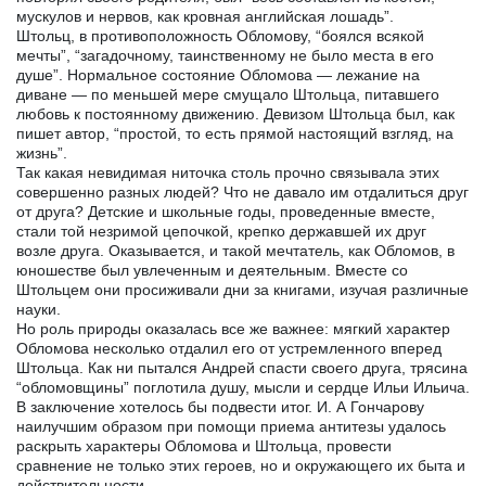
мускулов и нервов, как кровная английская лошадь”.
Штольц, в противоположность Обломову, “боялся всякой
мечты”, “загадочному, таинственному не было места в его
душе”. Нормальное состояние Обломова — лежание на
диване — по меньшей мере смущало Штольца, питавшего
любовь к постоянному движению. Девизом Штольца был, как
пишет автор, “простой, то есть прямой настоящий взгляд, на
жизнь”.
Так какая невидимая ниточка столь прочно связывала этих
совершенно разных людей? Что не давало им отдалиться друг
от друга? Детские и школьные годы, проведенные вместе,
стали той незримой цепочкой, крепко державшей их друг
возле друга. Оказывается, и такой мечтатель, как Обломов, в
юношестве был увлеченным и деятельным. Вместе со
Штольцем они просиживали дни за книгами, изучая различные
науки.
Но роль природы оказалась все же важнее: мягкий характер
Обломова несколько отдалил его от устремленного вперед
Штольца. Как ни пытался Андрей спасти своего друга, трясина
“обломовщины” поглотила душу, мысли и сердце Ильи Ильича.
В заключение хотелось бы подвести итог. И. А Гончарову
наилучшим образом при помощи приема антитезы удалось
раскрыть характеры Обломова и Штольца, провести
сравнение не только этих героев, но и окружающего их быта и
действительности.