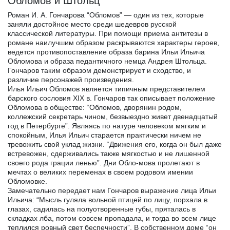
Обломов и Штольц
Роман И. А. Гончарова “Обломов” — один из тех, которые
заняли достойное место среди шедевров русской
классической литературы. При помощи приема антитезы в
романе наилучшим образом раскрываются характеры героев,
ведется противопоставление образа барина Ильи Ильича
Обломова и образа педантичного немца Андрея Штольца.
Гончаров таким образом демонстрирует и сходство, и
различие персонажей произведения.
Илья Ильич Обломов является типичным представителем
барского сословия XIX в. Гончаров так описывает положение
Обломова в обществе: “Обломов, дворянин родом,
коллежский секретарь чином, безвыездно живет двенадцатый
год в Петербурге”. Являясь по натуре человеком мягким и
спокойным, Илья Ильич старается практически ничем не
тревожить свой уклад жизни. “Движения его, когда он был даже
встревожен, сдерживались также мягкостью и не лишенной
своего рода грации ленью”. Дни Обло-мова пролетают в
мечтах о великих переменах в своем родовом имении
Обломовке.
Замечательно передает нам Гончаров выражение лица Ильи
Ильича: “Мысль гуляла вольной птицей по лицу, порхала в
глазах, садилась на полуотворенные губы, пряталась в
складках лба, потом совсем пропадала, и тогда во всем лице
теплился ровный свет беспечности”. В собственном доме “он