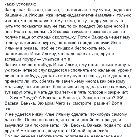
каких условиях:
Захар,-как, бывало, нянька, — натягивает ему чулки, надевает
башмаки, а Илюша, уже четырнадцатилетний мальчик, толь-ко
и знает, что подставляет ему, лежа, то ту, то другую ногу; а
чуть что покажется ему не так, то он поддаст Захарке ногой в
нос. Если недовольный Захарка вздумает пожаловаться, то
получит еще от старших колотушку. Потом Захарка чешет ему
голову, натягивает куртку, осторожно продевая руки Ильи
Ильичу в рукава, чтоб не слишком беспокоить его, и
напоминает Илье Ильичу, что надо сделать то, другое:
вставши поутру — умыться и т. п.
Захочет ли чего-нибудь Илья Ильич, ему стоит только мигнуть-
уж трое-четверо слуг кидаются исполнять его желание; уронит
ли он что-нибудь, достать ли ему нужно вещь, да не достанет,
принести ли что, сбегать ли зачем,-ему иногда как рез-вому
мальчику, так и хочется броситься и переделать все самому, а
тут вдруг отец и мать да три тетки в пять голосов и закри-чат:
— Зачем? куда? А Васька, а Ванька, а Захарка на что? Эй!
Васька, Ванька, Захарка! Чего вы смотрите, разини? Вот я
вас!..
И не удается никак Илье Ильичу сделать что-нибудь самому
для себя. После он нашел, что оно и покойнее гораздо, и
выучился сам покрикивать: «Эй, Васька, Ванька, подай то, дай
другое! Не хочу того, хочу этого! Сбегай, принеси!»
Подчас нежная заботливость родителей и надоедала ему.