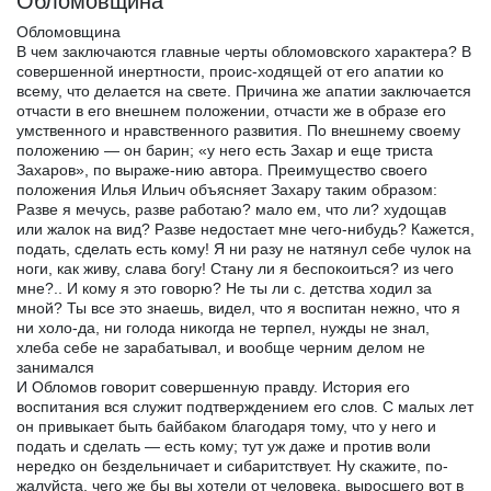
Обломовщина
Обломовщина
В чем заключаются главные черты обломовского характера? В
совершенной инертности, проис-ходящей от его апатии ко
всему, что делается на свете. Причина же апатии заключается
отчасти в его внешнем положении, отчасти же в образе его
умственного и нравственного развития. По внешнему своему
положению — он барин; «у него есть Захар и еще триста
Захаров», по выраже-нию автора. Преимущество своего
положения Илья Ильич объясняет Захару таким образом:
Разве я мечусь, разве работаю? мало ем, что ли? худощав
или жалок на вид? Разве недостает мне чего-нибудь? Кажется,
подать, сделать есть кому! Я ни разу не натянул себе чулок на
ноги, как живу, слава богу! Стану ли я беспокоиться? из чего
мне?.. И кому я это говорю? Не ты ли с. детства ходил за
мной? Ты все это знаешь, видел, что я воспитан нежно, что я
ни холо-да, ни голода никогда не терпел, нужды не знал,
хлеба себе не зарабатывал, и вообще черним делом не
занимался
И Обломов говорит совершенную правду. История его
воспитания вся служит подтверждением его слов. С малых лет
он привыкает быть байбаком благодаря тому, что у него и
подать и сделать — есть кому; тут уж даже и против воли
нередко он бездельничает и сибаритствует. Ну скажите, по-
жалуйста, чего же бы вы хотели от человека, выросшего вот в