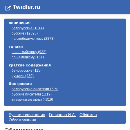
Twidler.ru
сочинения
белорусские (1014)
русские (12595)
на свободную тему (2873)
топики
по английскому (922)
по немецкому (151)
краткие содержания
белорусские (115)
русские (489)
биографии
белорусские писатели (719)
русские писатели (1119)
знаменитые люди (4316)
Русские сочинения
-
Гончаров И.А.
-
Обломов
-
Обломовщина