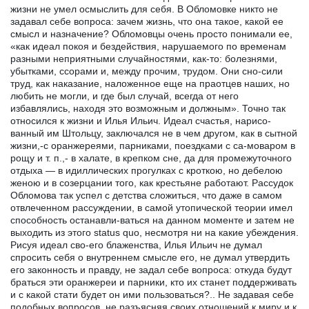
жизни не умел осмыслить для себя. В Обломовке никто не
задавал себе вопроса: зачем жизнь, что она такое, какой ее
смысл и назначение? Обломовцы очень просто понимали ее,
«как идеал покоя и бездействия, нарушаемого по временам
разными неприятными случайностями, как-то: болезнями,
убытками, ссорами и, между прочим, трудом. Они сно-сили
труд, как наказание, наложенное еще на праотцев наших, но
любить не могли, и где был случай, всегда от него
избавлялись, находя это возможным и должным». Точно так
относился к жизни и Илья Ильич. Идеал счастья, нарисо-
ванный им Штольцу, заключался не в чем другом, как в сытной
жизни,-с оранжереями, парниками, поездками с са-моваром в
рощу и т. п.,- в халате, в крепком сне, да для промежуточного
отдыха — в идиллических прогулках с кроткою, но дебелою
женою и в созерцании того, как крестьяне работают. Рассудок
Обломова так успел с детства сложиться, что даже в самом
отвлеченном рассуждении, в самой утопической теории имел
способность останавли-ваться на данном моменте и затем не
выходить из этого status quo, несмотря ни на какие убеждения.
Рисуя идеал сво-его блаженства, Илья Ильич не думал
спросить себя о внутреннем смысле его, не думал утвердить
его законность и правду, не задал себе вопроса: откуда будут
браться эти оранжереи и парники, кто их станет поддерживать
и с какой стати будет он ими пользоваться?.. Не задавая себе
подобных вопросов, не разъясняя своих отношений к миру и к