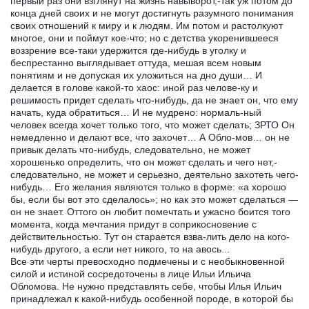
первый раз они взглянут на жизнь навыворот,-так уж потом до
конца дней своих и не могут достигнуть разумного понимания
своих отношений к миру и к людям. Им потом и растолкуют
многое, они и поймут кое-что; но с детства укоренившееся
воззрение все-таки удержится где-нибудь в уголку и
беспрестанно выглядывает оттуда, мешая всем новым
понятиям и не допуская их уложиться на дно души… И
делается в голове какой-то хаос: иной раз челове-ку и
решимость придет сделать что-нибудь, да не знает он, что ему
начать, куда обратиться… И не мудрено: нормаль-ный
человек всегда хочет только того, что может сделать; ЗРТО Он
немедленно и делают все, что захочет… А Обло-мов… он не
привык делать что-нибудь, следовательно, не может
хорошенько определить, что он может сделать и чего нет,-
следовательно, не может и серьезно, деятельно захотеть чего-
нибудь… Его желания являются только в форме: «а хорошо
бы, если бы вот это сделалось»; но как это может сделаться —
он не знает. Оттого он любит помечтать и ужасно боится того
момента, когда мечтания придут в соприкосновение с
действительностью. Тут он старается взва-лить дело на кого-
нибудь другого, а если нет никого, то на авось...
Все эти черты превосходно подмечены и с необыкновенной
силой и истиной сосредоточены в лице Ильи Ильича
Обломова. Не нужно представлять себе, чтобы Илья Ильич
принадлежал к какой-нибудь особенной породе, в которой бы