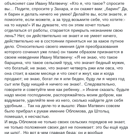
объясняет сам Ивану Матвеичу: «Кто я, что такое? спросите
вы… Подите, спросите у Захара, и он скажет вам: „барин!“ Да,
я барин и делать ничего не умею! Делайте вы, если знаете, и
помогите, если можете, а за труд возьмите себе, что хотите:-
на то наука!» И вы думаете, что он этим хочет только
отделаться от работы, старается прикрыть незнанием свою
лень? Нет, он действительно не знает и не умеет ничего,
действительно не в состоянии приняться ни за какое путное
дело. Относительно своего имения (для преобразования
которого сочинил уже план) он таким образом признается в
своем неведении Ивану Матвеичу: «Я не знаю, что такое
барщина, что такое сельский труд, что значит бедный мужик,
что богатый; не знаю, что значит четверть ржи или овса, что
она стоит, в каком месяце и что сеют и жнут, как и когда
продают; не знаю, богат ли я или беден, буду ли я через год
сыт или буду нищий-я ничего не знаю!.. Следовательно,
говорите и советуйте мне как ребенку...» Иначе сказать: будьте
надо мною господином, распоряжайтесь моим добром, как
вздумаете, уделяйте мне из него, сколько найдете для себя
удобным… Так на деле-то и вышло: Иван Матвеич совсем
было прибрал к рукам имение Обломова, да Штольц
помешал, к несчастью.
И ведь Обломов не только своих сельских порядков не знает,
не только положения своих дел не понимает: это бы ещё куда
ни шло!.. Но вот в чем главная беда: он и вообще