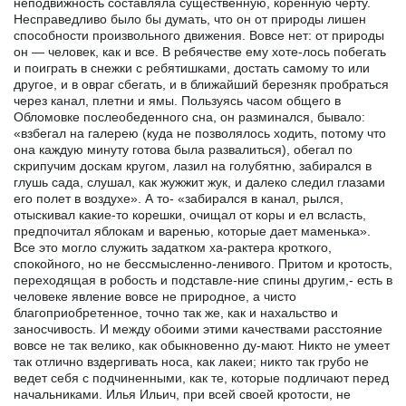
неподвижность составляла существенную, коренную черту.
Несправедливо было бы думать, что он от природы лишен
способности произвольного движения. Вовсе нет: от природы
он — человек, как и все. В ребячестве ему хоте-лось побегать
и поиграть в снежки с ребятишками, достать самому то или
другое, и в овраг сбегать, и в ближайший березняк пробраться
через канал, плетни и ямы. Пользуясь часом общего в
Обломовке послеобеденного сна, он разминался, бывало:
«взбегал на галерею (куда не позволялось ходить, потому что
она каждую минуту готова была развалиться), обегал по
скрипучим доскам кругом, лазил на голубятню, забирался в
глушь сада, слушал, как жужжит жук, и далеко следил глазами
его полет в воздухе». А то- «забирался в канал, рылся,
отыскивал какие-то корешки, очищал от коры и ел всласть,
предпочитал яблокам и варенью, которые дает маменька».
Все это могло служить задатком ха-рактера кроткого,
спокойного, но не бессмысленно-ленивого. Притом и кротость,
переходящая в робость и подставле-ние спины другим,- есть в
человеке явление вовсе не природное, а чисто
благоприобретенное, точно так же, как и нахальство и
заносчивость. И между обоими этими качествами расстояние
вовсе не так велико, как обыкновенно ду-мают. Никто не умеет
так отлично вздергивать носа, как лакеи; никто так грубо не
ведет себя с подчиненными, как те, которые подличают перед
начальниками. Илья Ильич, при всей своей кротости, не