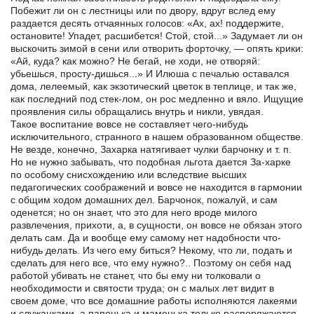
Побежит ли он с лестницы или по двору, вдруг вслед ему
раздается десять отчаянных голосов: «Ах, ах! поддержите,
остановите! Упадет, расшибется! Стой, стой...» Задумает ли он
выскочить зимой в сени или отворить форточку, — опять крики:
«Ай, куда? как можно? Не бегай, не ходи, не отворяй:
убьешься, просту-дишься...» И Илюша с печалью оставался
дома, лелеемый, как экзотический цветок в теплице, и так же,
как последний под стек-лом, он рос медленно и вяло. Ищущие
проявления силы обращались внутрь и никли, увядая.
Такое воспитание вовсе не составляет чего-нибудь
исключительного, странного в нашем образованном обществе.
Не везде, конечно, Захарка натягивает чулки барчонку и т. п.
Но не нужно забывать, что подобная льгота дается За-харке
по особому снисхождению или вследствие высших
педагогических соображений и вовсе не находится в гармонии
с общим ходом домашних дел. Барчонок, пожалуй, и сам
оденется; но он знает, что это для него вроде милого
развлечения, прихоти, а, в сущности, он вовсе не обязан этого
делать сам. Да и вообще ему самому нет надобности что-
нибудь делать. Из чего ему биться? Некому, что ли, подать и
сделать для него все, что ему нужно?.. Поэтому он себя над
работой убивать не станет, что бы ему ни толковали о
необходимости и святости труда; он с малых лет видит в
своем доме, что все домашние работы исполняются лакеями
и служанками, а папенька и маменька только распоряжаются