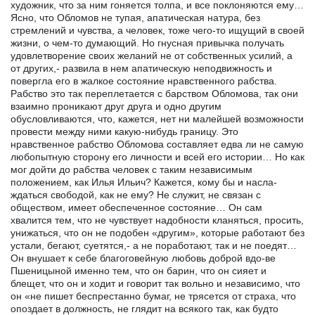
художник, что за ним гоняется толпа, и все поклоняются ему…
Ясно, что Обломов не тупая, апатическая натура, без
стремлений и чувства, а человек, тоже чего-то ищущий в своей
жизни, о чем-то думающий. Но гнусная привычка получать
удовлетворение своих желаний не от собственных усилий, а
от других,- развила в нем апатическую неподвижность и
повергла его в жалкое состояние нравственного рабства.
Рабство это так переплетается с барством Обломова, так они
взаимно проникают друг друга и одно другим
обусловливаются, что, кажется, нет ни малейшей возможности
провести между ними какую-нибудь границу. Это
нравственное рабство Обломова составляет едва ли не самую
любопытную сторону его личности и всей его истории… Но как
мог дойти до рабства человек с таким независимым
положением, как Илья Ильич? Кажется, кому бы и насла-
ждаться свободой, как не ему? Не служит, не связан с
обществом, имеет обеспеченное состояние… Он сам
хвалится тем, что не чувствует надобности кланяться, просить,
унижаться, что он не подобен «другим», которые работают без
устали, бегают, суетятся,- а не поработают, так и не поедят…
Он внушает к себе благоговейную любовь доброй вдо-ве
Пшеницыной именно тем, что он барин, что он сияет и
блещет, что он и ходит и говорит так вольно и независимо, что
он «не пишет беспрестанно бумаг, не трясется от страха, что
опоздает в должность, не глядит на всякого так, как будто