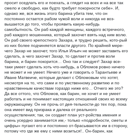
просит оседлать его и поехать, а глядит на всех и на все так
смело и свободно, как будто требует покорности себе». И,
однако же, вся жизнь этого барина убита тем, что он
постоянно остается рабом чужой воли и никогда не воз-
вышается до того, чтобы проявить какую-нибудь
самобытность. Он раб каждой женщины, каждого встречного,
раб каждого мошенника, который захочет взять над ним волю.
Он раб своего крепостного Захара, и трудно решить, кото-рый
из них более подчиняется власти другого. По крайней мере-
чего Захар не захочет, того Илья Ильич не может заставить его
сделать, а чего захочет Захар, то сделает и против воли
барина, и барин покорится… Оно так и следует! Захар все-
таки умеет сделать хоть что-нибудь, а Обломов ровно ничего
не может и не умеет. Нечего уже и говорить о Тарантьеве и
Иване Матвеиче, которые делают с Обломовым что хотят,
несмотря на то, что сами и по умственному развитию и по
нравственным качествам гораздо ниже его… Отчего же это?
Да все оттого, что Обломов, как барин, не хочет и не умеет
работать и не понимает настоящих отношений своих ко всему
окружающему. Он не прочь от дея-тельности-до тех пор, пока
она имеет вид призрака и далека от реального
осуществления; так, он создает план уст-ройства имения и
очень усердно занимается им,- только «подробности, сметы и
цифры» пугают его и постоянно от-брасываются им в сторону,
потому что где же ему с ними возиться!.. Он-барин, как