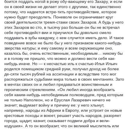
боится поддать ногой в рожу обу-вающему его Захару, и если
он в своей жизни не делает этого с другими, так единственно
потому, что надеется встре-тить противодействие, которое
нужно будет преодолеть. Поневоле он ограничивает круг
своей деятельности тремя-стами своих Захаров. А будь у него
этих Захаров во сто, в тысячу раз больше-он бы не встречал
себе противодейст-вии и приучился бы довольно смело
поддавать в зубы каждому, с кем случится иметь дело. И такое
поведение вовсе не было бы у него признаком какого-нибудь
зверства натуры; и ему самому и всем окружающим оно,
казалось бы, очень естественным, необходимым… никому бы
и в голову не пришло, что можно и должно вести себя как-
нибудь иначе. Но — к несчастью иль к счастью-Илья Ильич
родился помещиком средней руки, получал доход не более
де-сяти тысяч рублей на ассигнации и вследствие того мог
распоряжаться судьбами мира только в своих мечтаниях. Зато
в мечтах своих он и любил предаваться воинственным и
героическим стремлениям. «Он любил иногда вообразить
себя каким-нибудь непобедимым полководцем, пред которым
не только Наполеон, но и Еруслая Лазаревич ничего не
значит; выдумает войну и причину ее: у него хлынут,
например, народы из Африки в Европу, или устроит он новые
крестовые походы и воюет, решает участь народов, разоряет
города, щадит, казнит, сказывает подвиги добра и вели-
кодушия». А то он вообразит, что он великий мыслитель или