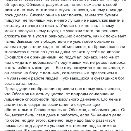
об-ществу, Обломов, разумеется, не мог осмыслить своей
жизни и потому тяготился и скучал от всего, что ему приходи-
лось делать. Служил он-и не мог понять, зачем это бумаги
пишутся; не понявши же, ничего лучше не нашел, как выйти в
отставку и ничего не писать. Учился он-и не знал, к чему
может послужить ему наука; не узнавши этого, он решился
сложить книги в угол и равнодушно смотреть, как их покрывает
пыль. Выезжал он в общество-и не умел себе объяснить,
зачем люди в гости ходят; не объяснивши, он бросил все свои
знакомства и стал по целым дням ле-жать у себя на диване.
Сходился он с женщинами, но подумал: однако, чего же от
них ожидать и добиваться? поду-мавши же, не решил вопроса
и стал избегать женщин… Все ему наскучило и опостылело, и
он лежал на боку, с пол-ным, сознательным презрением к
«муравьиной работе людей», убивающихся и суетящихся бог
весть из-за чего...
Предыдущие соображения привели нас к тому заключению,
что Обломов не есть существо, от природы со-вершенно
лишенное способности произвольного движения. Его лень и
апатия есть создание воспитания и окружаю-щих
обстоятельств. Главное здесь не Обломов, а обломовщина. Он
бы, может быть, стал даже и работать, если бы на-шел дело
по себе: но для этого, конечно, ему надо было развиться
несколько под другими условиями. нежели под ка-кими он
развился. В настоящем же своем положении он не мог нигде