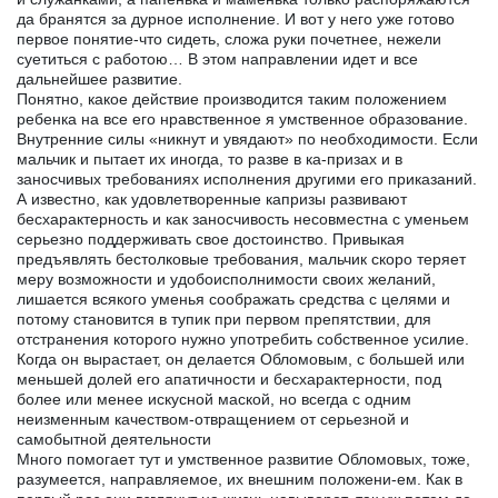
да бранятся за дурное исполнение. И вот у него уже готово
первое понятие-что сидеть, сложа руки почетнее, нежели
суетиться с работою… В этом направлении идет и все
дальнейшее развитие.
Понятно, какое действие производится таким положением
ребенка на все его нравственное я умственное образование.
Внутренние силы «никнут и увядают» по необходимости. Если
мальчик и пытает их иногда, то разве в ка-призах и в
заносчивых требованиях исполнения другими его приказаний.
А известно, как удовлетворенные капризы развивают
бесхарактерность и как заносчивость несовместна с уменьем
серьезно поддерживать свое достоинство. Привыкая
предъявлять бестолковые требования, мальчик скоро теряет
меру возможности и удобоисполнимости своих желаний,
лишается всякого уменья соображать средства с целями и
потому становится в тупик при первом препятствии, для
отстранения которого нужно употребить собственное усилие.
Когда он вырастает, он делается Обломовым, с большей или
меньшей долей его апатичности и бесхарактерности, под
более или менее искусной маской, но всегда с одним
неизменным качеством-отвращением от серьезной и
самобытной деятельности
Много помогает тут и умственное развитие Обломовых, тоже,
разумеется, направляемое, их внешним положени-ем. Как в