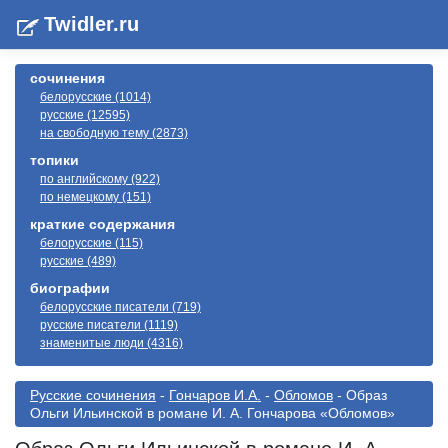
Twidler.ru
сочинения
белорусские (1014)
русские (12595)
на свободную тему (2873)
топики
по английскому (922)
по немецкому (151)
краткие содержания
белорусские (115)
русские (489)
биографии
белорусские писатели (719)
русские писатели (1119)
знаменитые люди (4316)
Русские сочинения
-
Гончаров И.А.
-
Обломов
- Образ
Ольги Ильинской в романе И. А. Гончарова «Обломов»