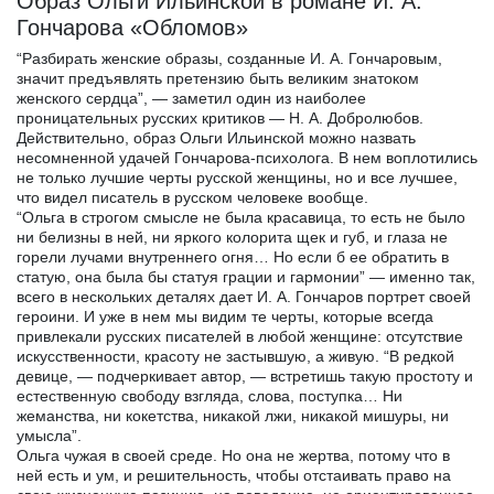
Образ Ольги Ильинской в романе И. А.
Гончарова «Обломов»
“Разбирать женские образы, созданные И. А. Гончаровым,
значит предъявлять претензию быть великим знатоком
женского сердца”, — заметил один из наиболее
проницательных русских критиков — Н. А. Добролюбов.
Действительно, образ Ольги Ильинской можно назвать
несомненной удачей Гончарова-психолога. В нем воплотились
не только лучшие черты русской женщины, но и все лучшее,
что видел писатель в русском человеке вообще.
“Ольга в строгом смысле не была красавица, то есть не было
ни белизны в ней, ни яркого колорита щек и губ, и глаза не
горели лучами внутреннего огня… Но если б ее обратить в
статую, она была бы статуя грации и гармонии” — именно так,
всего в нескольких деталях дает И. А. Гончаров портрет своей
героини. И уже в нем мы видим те черты, которые всегда
привлекали русских писателей в любой женщине: отсутствие
искусственности, красоту не застывшую, а живую. “В редкой
девице, — подчеркивает автор, — встретишь такую простоту и
естественную свободу взгляда, слова, поступка… Ни
жеманства, ни кокетства, никакой лжи, никакой мишуры, ни
умысла”.
Ольга чужая в своей среде. Но она не жертва, потому что в
ней есть и ум, и решительность, чтобы отстаивать право на