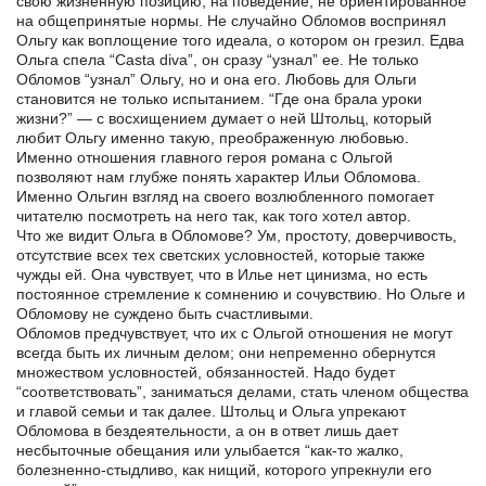
свою жизненную позицию, на поведение, не ориентированное
на общепринятые нормы. Не случайно Обломов воспринял
Ольгу как воплощение того идеала, о котором он грезил. Едва
Ольга спела “Casta diva”, он сразу “узнал” ее. Не только
Обломов “узнал” Ольгу, но и она его. Любовь для Ольги
становится не только испытанием. “Где она брала уроки
жизни?” — с восхищением думает о ней Штольц, который
любит Ольгу именно такую, преображенную любовью.
Именно отношения главного героя романа с Ольгой
позволяют нам глубже понять характер Ильи Обломова.
Именно Ольгин взгляд на своего возлюбленного помогает
читателю посмотреть на него так, как того хотел автор.
Что же видит Ольга в Обломове? Ум, простоту, доверчивость,
отсутствие всех тех светских условностей, которые также
чужды ей. Она чувствует, что в Илье нет цинизма, но есть
постоянное стремление к сомнению и сочувствию. Но Ольге и
Обломову не суждено быть счастливыми.
Обломов предчувствует, что их с Ольгой отношения не могут
всегда быть их личным делом; они непременно обернутся
множеством условностей, обязанностей. Надо будет
“соответствовать”, заниматься делами, стать членом общества
и главой семьи и так далее. Штольц и Ольга упрекают
Обломова в бездеятельности, а он в ответ лишь дает
несбыточные обещания или улыбается “как-то жалко,
болезненно-стыдливо, как нищий, которого упрекнули его