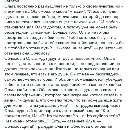
наготой”.
Ольга постоянно размышляет не только о своем чувстве, но и
о влиянии на Обломова, о своей “миссии”: “И все это чудо
сделает она, такая робкая, молчаливая, которой до сих пор
никто не слушался, которая еще не начала жить!” И любовь
становится для Ольги долгом, а потому уже не может быть
безоглядной, стихийной. Больше того, Ольга не готова
пожертвовать ради любви всем. “Тебе хотелось бы узнать,
пожертвовала ли бы я тебе своим спокойствием, пошла ли бы
я с тобой по этому пути?.. Никогда, ни за что!” — решительно
отвечает она Обломову.
Обломов и Ольга ждут друг от друга невозможного. Она от
него — деятельности, воли, энергии; в ее представлении он
должен стать похожим на Штольца, но только сохранив при
этом лучшее, что есть в его душе. Он от нее — безоглядной,
самоотверженной любви. И оба они обманываются, убеждая
себя, что это возможно, а потому неизбежен конец их любви.
Ольга любит того Обломова, которого создала она сама в
своем воображении, которого она искренне хотела создать в
жизни. “Я думала, что оживлю тебя, что ты можешь еще жить
для меня, — а ты уж давно умер”, — с трудом выговаривает
Ольга суровый приговор и задает горький вопрос: “Кто
проклял тебя, Илья? Что ты сделал? <...> Что сгубило тебя?
Нет имени этому злу...” “Есть, — отвечает Илья. —
Обломовщина!” Трагедия Ольги и Обломова становится