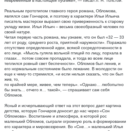
невременный в настоящей публике», — писал Л. Н. Толстой.
Реальным прототипом главного героя романа, Обломова,
являлся сам Гончаров, и поэтому в характере Ильи Ильича
писатель мастерски выразил свою приверженность к старому
укладу жизни. Илья Ильич – весьма своеобразный человек по
своей натуре.
Читая первую часть романа, мы узнаем, что он был «32 — 33
лет от роду, среднего роста, приятной наружности». Поражало
отсутствие определенной идеи, всякой сосредоточенности в
его лице. «Мысль гуляла вольной птицей по лицу, порхала в
глазах… потом совсем пропадала, и тогда во всем лице
теплился ровный свет беспечности». Обломов был ленив, и
его нормальным состоянием было лежание. В молодости он
еще к чему-то стремился, «и если нельзя сказать, что он был
жив, то,
по крайней мере, живее, чем теперь». «Однако… любопытно
бы знать… отчего я… такой», — спрашивает сам себя
Обломов.
Ясный и исчерпывающий ответ на этот вопрос дает картина
детства, которую Гончаров доносит до нас через «Сон
Обломова». Воспитание и атмосфера, в которой рос
маленький Обломов, сыграли огромную роль в формировании
его характера и мировоззрения. Во «Сне…» маленький Илья