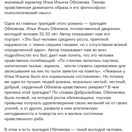
значимый характер Ильи Ильича Обломова. Такова
нравственная доминанта образа и его философско-
психологический смысл.
Одна из главных трагедий этого романа — трагедия
Обломова. Илья Ильич Обломов, потомственный дворянин,
молодой человек 32-33 лет. Автор показывает нам его
портрет: «Это был человек среднего роста, приятной
наружности, с темно-серыми глазами, но с отсутствием всякой
определенной идеи». Автор показывает нам во всех
подробностях его быт, дает нам понять, что это человек
нравственно погибающий. «По стеклам лепилась паутина,
напитанная пылью; зеркала… могли служить скрижалями для
записывания на них по пыли заметок на память»; «Лежанье у
Ильи Ильича было его нормальным состоянием». Но почему
же один из лучших людей романа, морально чистый, честный,
добрый, сердечный Обломов нравственно умирает? В чем
причина этой трагедии? По словам Добролюбова, Обломовка
была почвой, на которой росла обломовщина; гнусная
привычка получать удовлетворение своих желаний не от своих
усилий, а от других, развила в нем апатическую
неподвижность и повергла его в жалкое состояние
нравственного раба.
В этом и есть трагедия Обломова — такой молодой человек,