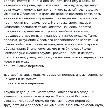
«робко жмется к няне, а она нашептывает ему о какой-то
неведомой стороне, где… все совершают чудеса, где текут
реки меду и молока, где никто ничего круглый год не делает».
Именно в Обломовке, в далекие детские времена сложилась
важная и во многом определяющая черта его характера –
поэтическая мечтательность. Но в то же время здесь в
Обломове воспитали такие качества, как лень, барство,
презрение к крепостным слугам и загубили живой ум,
правдивость, кротость и гуманность к нижестоящим. Таким
образом, окружение Обломова способствовало заложению
основы «обломовщины» — праздного и порочного барского
образа жизни. И мне кажется, что в глубине своей души
Гончаров уже склонен осудить размеренность и леность
старой жизни, уклад, которому он ностальгически верен, но не
хочет и не может
принять новые перемены.
ть старой жизни, уклад, которому он ностальгически верен, но
не хочет и не может
принять новые перемены.
Трудно недооценить мастерство Гончарова и в создании
имени и фамилии своего героя. Фамилия «Обломов»
означает, что герой сломлен жизнью, пасует перед её
трудностями и проблемами. Имя «Илья Ильич» самозамкнуто,