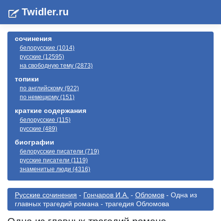
Twidler.ru
сочинения
белорусские (1014)
русские (12595)
на свободную тему (2873)
топики
по английскому (922)
по немецкому (151)
краткие содержания
белорусские (115)
русские (489)
биографии
белорусские писатели (719)
русские писатели (1119)
знаменитые люди (4316)
Русские сочинения
-
Гончаров И.А.
-
Обломов
- Одна из
главных трагедий романа - трагедия Обломова