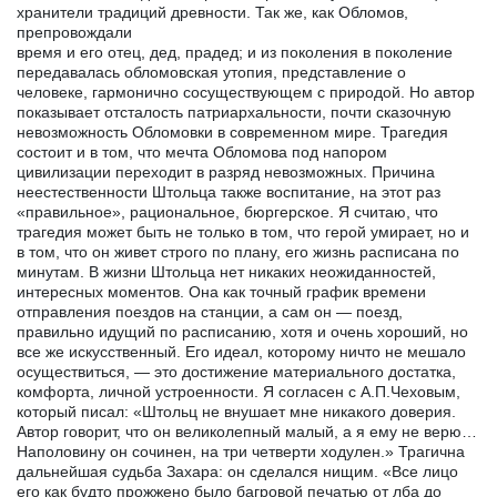
хранители традиций древности. Так же, как Обломов,
препровождали
время и его отец, дед, прадед; и из поколения в поколение
передавалась обломовская утопия, представление о
человеке, гармонично сосуществующем с природой. Но автор
показывает отсталость патриархальности, почти сказочную
невозможность Обломовки в современном мире. Трагедия
состоит и в том, что мечта Обломова под напором
цивилизации переходит в разряд невозможных. Причина
неестественности Штольца также воспитание, на этот раз
«правильное», рациональное, бюргерское. Я считаю, что
трагедия может быть не только в том, что герой умирает, но и
в том, что он живет строго по плану, его жизнь расписана по
минутам. В жизни Штольца нет никаких неожиданностей,
интересных моментов. Она как точный график времени
отправления поездов на станции, а сам он — поезд,
правильно идущий по расписанию, хотя и очень хороший, но
все же искусственный. Его идеал, которому ничто не мешало
осуществиться, — это достижение материального достатка,
комфорта, личной устроенности. Я согласен с А.П.Чеховым,
который писал: «Штольц не внушает мне никакого доверия.
Автор говорит, что он великолепный малый, а я ему не верю…
Наполовину он сочинен, на три четверти ходулен.» Трагична
дальнейшая судьба Захара: он сделался нищим. «Все лицо
его как будто прожжено было багровой печатью от лба до