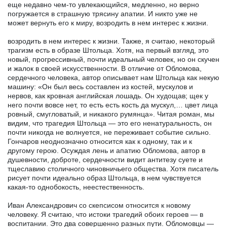
еще недавно чем-то увлекающийся, медленно, но верно
погружается в страшную трясину апатии. И никто уже не
может вернуть его к миру, возродить в нем интерес к жизни.
возродить в нем интерес к жизни. Также, я считаю, некоторый
трагизм есть в образе Штольца. Хотя, на первый взгляд, это
новый, прогрессивный, почти идеальный человек, но он скучен
и жалок в своей искусственности. В отличие от Обломова,
сердечного человека, автор описывает нам Штольца как некую
машину: «Он был весь составлен из костей, мускулов и
нервов, как кровная английская лошадь. Он худощав; щек у
него почти вовсе нет, то есть есть кость да мускул,… цвет лица
ровный, смугловатый, и никакого румянца». Читая роман, мы
видим, что трагедия Штольца — это его ненатуральность, он
почти никогда не волнуется, не переживает событие сильно.
Гончаров неоднозначно относится как к одному, так и к
другому герою. Осуждая лень и апатию Обломова, автор в
душевности, доброте, сердечности видит антитезу суете и
тщеславию столичного чиновничьего общества. Хотя писатель
рисует почти идеально образ Штольца, в нем чувствуется
какая-то однобокость, неестественность.
Иван Александрович со скепсисом относится к новому
человеку. Я считаю, что истоки трагедий обоих героев — в
воспитании. Это два совершенно разных пути. Обломовцы —