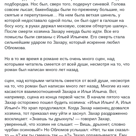
подбородка. Нос был, сверх того, подернут синевой. Голова
совсем лысая; бакенбарды были по-прежнему большие, но
смятые и перепутанные… На нем была ветхая шинель, у
которой недоставало одной полы, он был одет в галоши на
босу ногу, в руках держал меховую, совсем обтертую шапку».
После смерти хозяина Захару некуда было идти. Все его
помыслы были связаны с Ильей Ильичем. Его смерть стала
сильнейшим ударом по Захару, который искренне любил
Обломова.
Но в то же время в романе есть очень много сцен, над
которыми читатель смеется от всей души, несмотря на тo, что
роман был написан много лет назад.
сцен, над которыми читатель смеется от всей души, несмотря
на тo, что роман был написан много лет назад. Многие из них
касаются взаимоотношений Захара и Ильи Ильича. Вот,
например, сцена из конца первой части. В начале пятого часа
Захар осторожно пошел будить хозяина: «Илья Ильич! А, Илья
Ильич!» Но храп продолжался. Когда Захар наконец дозвался
хозяина, тот приказал ему уйти и заснул. Захар раздраженно
восклицает: «Знаешь ты дрыхнуть! — говорил Захар,
уверенный, что хозяин не слышит. — Вишь, дрыхнет, словно
чурбан осиновый!» Но Обломов услышал: «Нет, ты как сказал-
то — а? как ты смеешь так — а?» Захар оправдывается. Ему