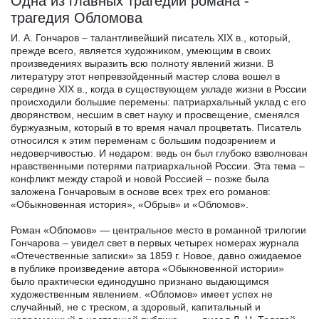
Одна из главных трагедий романа -
трагедия Обломова
И. А. Гончаров – талантливейший писатель XIX в., который,
прежде всего, является художником, умеющим в своих
произведениях выразить всю полноту явлений жизни. В
литературу этот непревзойденный мастер слова вошел в
середине XIX в., когда в существующем укладе жизни в России
происходили большие перемены: патриархальный уклад с его
дворянством, несшим в свет науку и просвещение, сменялся
буржуазным, который в то время начал процветать. Писатель
относился к этим переменам с большим подозрением и
недоверчивостью. И недаром: ведь он был глубоко взволнован
нравственными потерями патриархальной России. Эта тема –
конфликт между старой и новой Россией – позже была
заложена Гончаровым в основе всех трех его романов:
«Обыкновенная история», «Обрыв» и «Обломов».
Роман «Обломов» — центральное место в романной трилогии
Гончарова – увидел свет в первых четырех номерах журнала
«Отечественные записки» за 1859 г. Новое, давно ожидаемое
в публике произведение автора «Обыкновенной истории»
было практически единодушно признано выдающимся
художественным явлением. «Обломов» имеет успех не
случайный, не с треском, а здоровый, капитальный и