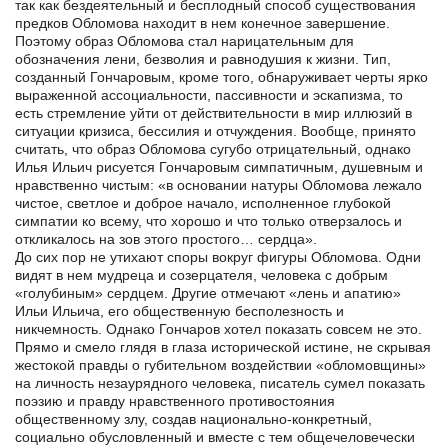
так как бездеятельный и бесплодный способ существования
предков Обломова находит в нем конечное завершение.
Поэтому образ Обломова стал нарицательным для
обозначения лени, безволия и равнодушия к жизни. Тип,
созданный Гончаровым, кроме того, обнаруживает черты ярко
выраженной ассоциальности, пассивности и эскапизма, то
есть стремление уйти от действительности в мир иллюзий в
ситуации кризиса, бессилия и отчуждения. Вообще, принято
считать, что образ Обломова сугубо отрицательный, однако
Илья Ильич рисуется Гончаровым симпатичным, душевным и
нравственно чистым: «в основании натуры Обломова лежало
чистое, светлое и доброе начало, исполненное глубокой
симпатии ко всему, что хорошо и что только отверзалось и
откликалось на зов этого простого… сердца».
До сих пор не утихают споры вокруг фигуры Обломова. Одни
видят в нем мудреца и созерцателя, человека с добрым
«голубиным» сердцем. Другие отмечают «лень и апатию»
Ильи Ильича, его общественную бесполезность и
никчемность. Однако Гончаров хотел показать совсем не это.
Прямо и смело глядя в глаза исторической истине, не скрывая
жестокой правды о губительном воздействии «обломовщины»
на личность незаурядного человека, писатель сумел показать
поэзию и правду нравственного противостояния
общественному злу, создав национально-конкретный,
социально обусловленный и вместе с тем общечеловечески