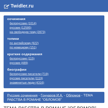
Twidler.ru
сочинения
белорусские (1014)
русские (12595)
на свободную тему (2873)
топики
по английскому (922)
по немецкому (151)
краткие содержания
белорусские (115)
русские (489)
биографии
белорусские писатели (719)
русские писатели (1119)
знаменитые люди (4316)
Русские сочинения
-
Гончаров И.А.
-
Обломов
- ТЕМА
РАБСТВА В РОМАНЕ "ОБЛОМОВ"