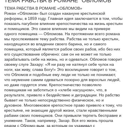
ТЕМА РАБСТВА В РОМАНЕ "ОБЛОМОВ"
ТЕМА РАБСТВА В РОМАНЕ «ОБЛОМОВ»
Роман «Обломов» был создан накануне крестьянской
реформы, в 1859 году. Главная идея заключается в том, чтобы
показать пагубное влияние крепостничества на жизнь крестьян
и помещиков. Это самое влияние мы видим на примере
одного помещика — Обломова. На протяжении всего романа
мы прослеживаем тему рабства. Рабства не только крестьян,
находящихся во владении своего барина, но и самого
помещика, который является рабом своих рабов, ибо без них
его существование обречено: сам он не может не только
зарабатывать себе на жизнь, но и одеваться. Обломов говорит
своему слуге Захару: «Я ни разу не натянул себе чулок на
ноги, как живу, слава Богу!» Это восклицание говорит о том,
что Обломов и подобные ему люди не только не понимают,
что неумение самим одеваться позорно для взрослых людей,
но даже гордятся этим. Крепостничество позволяло
помещикам не заботиться о «хлебе насущном», что, в
результате, привело к бездействию и деградации. Но рабство
бывает не только непосредственно физическое, но и
духовное. Многовековое крепостное право привело к тому, что
крестьяне, не знающие другой жизни, стали нравственными
рабами своих помещиков. Они привыкли терпеть бесправие и
унижение. Таков, например, Захар. Вся его жизнь прошла
рядом с Обломо-вым, за которым он ухаживал с