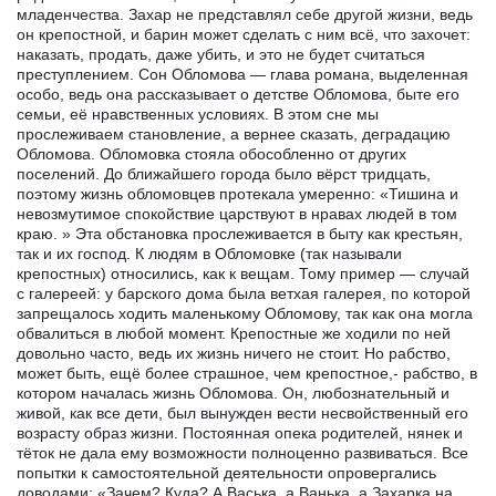
младенчества. Захар не представлял себе другой жизни, ведь
он крепостной, и барин может сделать с ним всё, что захочет:
наказать, продать, даже убить, и это не будет считаться
преступлением. Сон Обломова — глава романа, выделенная
особо, ведь она рассказывает о детстве Обломова, быте его
семьи, её нравственных условиях. В этом сне мы
прослеживаем становление, а вернее сказать, деградацию
Обломова. Обломовка стояла обособленно от других
поселений. До ближайшего города было вёрст тридцать,
поэтому жизнь обломовцев протекала умеренно: «Тишина и
невозмутимое спокойствие царствуют в нравах людей в том
краю. » Эта обстановка прослеживается в быту как крестьян,
так и их господ. К людям в Обломовке (так называли
крепостных) относились, как к вещам. Тому пример — случай
с галереей: у барского дома была ветхая галерея, по которой
запрещалось ходить маленькому Обломову, так как она могла
обвалиться в любой момент. Крепостные же ходили по ней
довольно часто, ведь их жизнь ничего не стоит. Но рабство,
может быть, ещё более страшное, чем крепостное,- рабство, в
котором началась жизнь Обломова. Он, любознательный и
живой, как все дети, был вынужден вести несвойственный его
возрасту образ жизни. Постоянная опека родителей, нянек и
тёток не дала ему возможности полноценно развиваться. Все
попытки к самостоятельной деятельности опровергались
доводами: «Зачем? Куда? А Васька, а Ванька, а Захарка на