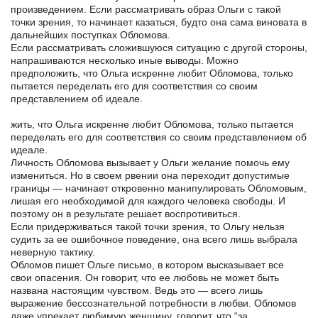
произведением. Если рассматривать образ Ольги с такой
точки зрения, то начинает казаться, будто она сама виновата в
дальнейших поступках Обломова.
Если рассматривать сложившуюся ситуацию с другой стороны,
напрашиваются несколько иные выводы. Можно
предположить, что Ольга искренне любит Обломова, только
пытается переделать его для соответствия со своим
представлением об идеале.
жить, что Ольга искренне любит Обломова, только пытается
переделать его для соответствия со своим представлением об
идеале.
Личность Обломова вызывает у Ольги желание помочь ему
измениться. Но в своем рвении она переходит допустимые
границы — начинает откровенно манипулировать Обломовым,
лишая его необходимой для каждого человека свободы. И
поэтому он в результате решает воспротивиться.
Если придерживаться такой точки зрения, то Ольгу нельзя
судить за ее ошибочное поведение, она всего лишь выбрала
неверную тактику.
Обломов пишет Ольге письмо, в котором высказывает все
свои опасения. Он говорит, что ее любовь не может быть
названа настоящим чувством. Ведь это — всего лишь
выражение бессознательной потребности в любви. Обломов
даже упрекает любимую женщину, говорит, что “за