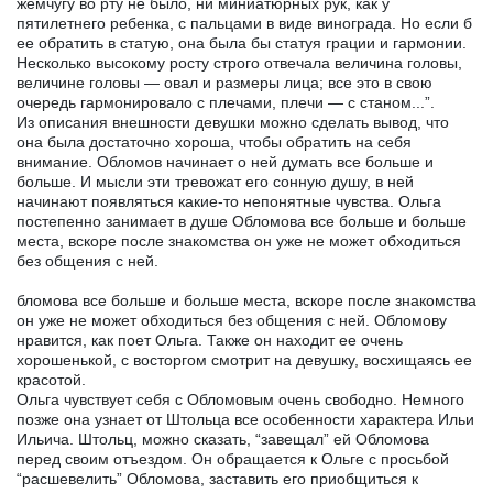
жемчугу во рту не было, ни миниатюрных рук, как у
пятилетнего ребенка, с пальцами в виде винограда. Но если б
ее обратить в статую, она была бы статуя грации и гармонии.
Несколько высокому росту строго отвечала величина головы,
величине головы — овал и размеры лица; все это в свою
очередь гармонировало с плечами, плечи — с станом...”.
Из описания внешности девушки можно сделать вывод, что
она была достаточно хороша, чтобы обратить на себя
внимание. Обломов начинает о ней думать все больше и
больше. И мысли эти тревожат его сонную душу, в ней
начинают появляться какие-то непонятные чувства. Ольга
постепенно занимает в душе Обломова все больше и больше
места, вскоре после знакомства он уже не может обходиться
без общения с ней.
бломова все больше и больше места, вскоре после знакомства
он уже не может обходиться без общения с ней. Обломову
нравится, как поет Ольга. Также он находит ее очень
хорошенькой, с восторгом смотрит на девушку, восхищаясь ее
красотой.
Ольга чувствует себя с Обломовым очень свободно. Немного
позже она узнает от Штольца все особенности характера Ильи
Ильича. Штольц, можно сказать, “завещал” ей Обломова
перед своим отъездом. Он обращается к Ольге с просьбой
“расшевелить” Обломова, заставить его приобщиться к