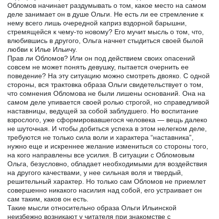
Обломов начинает раздумывать о том, какое место на самом
деле занимает он в душе Ольги. Не есть ли ее стремление к
нему всего лишь очередной каприз вздорной барышни,
стремящейся к чему-то новому? Его мучит мысль о том, что,
влюбившись в другого, Ольга начнет стыдиться своей былой
любви к Илье Ильичу.
Прав ли Обломов? Или он под действием своих опасений
совсем не может понять девушку, пытается очернить ее
поведение? На эту ситуацию можно смотреть двояко. С одной
стороны, вся трактовка образа Ольги свидетельствует о том,
что сомнения Обломова не были лишены оснований. Она на
самом деле упивается своей ролью строгой, но справедливой
наставницы, ведущей за собой заблудшего. Но воспитание
взрослого, уже сформировавшегося человека — вещь далеко
не шуточная. И чтобы добиться успеха в этом нелегком деле,
требуются не только сила воли и характера “наставника”,
нужно еще и искреннее желание измениться со стороны того,
на кого направлены все усилия. В ситуации с Обломовым
Ольга, безусловно, обладает необходимыми для воздействия
на другого качествами, у нее сильная воля и твердый,
решительный характер. Но только сам Обломов не приемлет
совершенно никакого насилия над собой, его устраивает он
сам таким, каков он есть.
Такие мысли относительно образа Ольги Ильинской
неизбежно возникают у читателя при знакомстве с