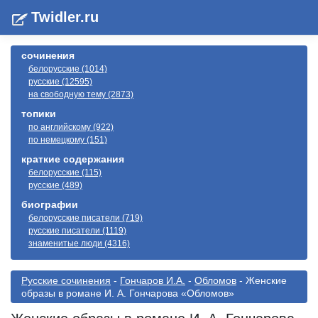
Twidler.ru
сочинения
белорусские (1014)
русские (12595)
на свободную тему (2873)
топики
по английскому (922)
по немецкому (151)
краткие содержания
белорусские (115)
русские (489)
биографии
белорусские писатели (719)
русские писатели (1119)
знаменитые люди (4316)
Русские сочинения
-
Гончаров И.А.
-
Обломов
- Женские
образы в романе И. А. Гончарова «Обломов»