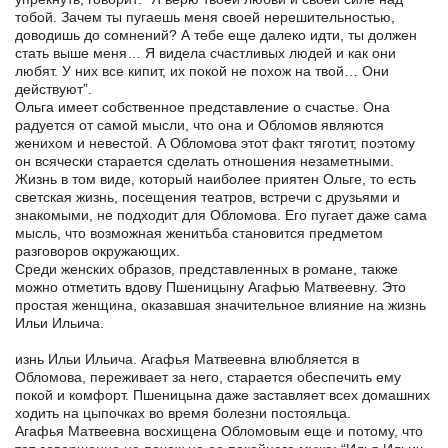
тобой. Зачем ты пугаешь меня своей нерешительностью,
доводишь до сомнений? А тебе еще далеко идти, ты должен
стать выше меня… Я видела счастливых людей и как они
любят. У них все кипит, их покой не похож на твой… Они
действуют”.
Ольга имеет собственное представление о счастье. Она
радуется от самой мысли, что она и Обломов являются
женихом и невестой. А Обломова этот факт тяготит, поэтому
он всячески старается сделать отношения незаметными.
Жизнь в том виде, который наиболее приятен Ольге, то есть
светская жизнь, посещения театров, встречи с друзьями и
знакомыми, не подходит для Обломова. Его пугает даже сама
мысль, что возможная женитьба становится предметом
разговоров окружающих.
Среди женских образов, представленных в романе, также
можно отметить вдову Пшеницыну Агафью Матвеевну. Это
простая женщина, оказавшая значительное влияние на жизнь
Ильи Ильича.
изнь Ильи Ильича. Агафья Матвеевна влюбляется в
Обломова, переживает за него, старается обеспечить ему
покой и комфорт. Пшеницына даже заставляет всех домашних
ходить на цыпочках во время болезни постояльца.
Агафья Матвеевна восхищена Обломовым еще и потому, что