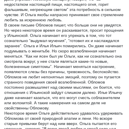
недостатком настоящей пищи, настоящего огня, горит
фальшивым, негреющим светом” эта потребность в сильном
чувстве. И Ольга якобы напрасно принимает свое стремление
любить за искреннюю любовь.
В своем письме Обломов пишет, что больше они не увидятся.
Но через некоторое время он раскаивается, просит прощения
у Ильинской. Ольга начинает его упрекать в том, что тот
сознательно “выдумал мучения”, “готовил их и наслаждался
заранее”. Ольга и Илья Ильич помирились. Он даже начинает
подумывать о женитьбе. Но скоро возлюбленная начинает
меняться. “Как ни ясен был ум Ольги, как ни сознательно она
смотрела вокруг, у нее стали являться какие-то новые,
болезненные симптомы”. Начинает меняться настроение,
появляются слезы без причины, тревожность, беспокойство.
Обломов не любит непонятных эмоций, поэтому он пугается
странного поведения своей возлюбленной. Обломов
постоянно размышляет над своими мыслями, он боится, что
отношения с Ильинской зайдут слишком далеко. Илье Ильичу
даже начинает казаться, что его могут счесть соблазнителем
или волокитой. А такие намерения на самом деле не
свойственны Обломову.
Некоторое время Ольге действительно удавалось удерживать
Обломова от своей природной апатии и лени. Но вскоре
старые привычки берут над ним вверх. Ольга пытается его
упрекнуть, говорит: “Я верю твоей любви и своей силе над