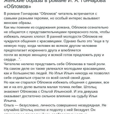
Женские образы в романе И. А. Гончарова
«Обломов»
В романе Гончарова “Обломов” читатель встречается с
самыми разными героями, но особый интерес вызывают
женские образы.
Как мы помним из содержания романа, Обломов сознательно
не общается с представительницами прекрасного пола, чтобы
избежать лишних хлопот. В ранней молодости Обломов не
чуждался общения с красавицами. Однако было это “еще в ту
нежную пору, когда человек во всяком другом человеке
предполагает искреннего друга и влюбляется
почти во всякую женщину и всякой готов предложить руку и
сердце...”.
Читателю нелегко представить себе Обломова в такой роли.
На самом деле он также увлекался молодыми красавицами,
как и большинство людей. Но Илья Ильич никогда не позволял
себе отдаваться страсти со всей силой своей души.
Но как ни старался Обломов избежать общения с дамами, все
же и на его долю выпала малая толика любви. Штольц
знакомит Обломова с Ольгой Ильинской. И эта девушка
оказывает достаточно сильное влияние на судьбу Ильи
Ильича.
Ольга — безусловно, личность совершенно незаурядная. Не
случайно Штольц охотно и подолгу с ней беседует. Он