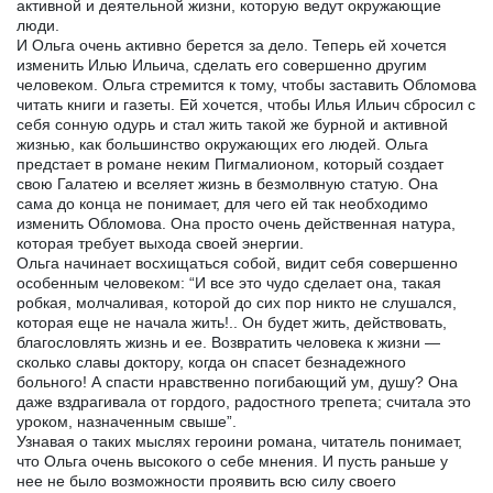
активной и деятельной жизни, которую ведут окружающие
люди.
И Ольга очень активно берется за дело. Теперь ей хочется
изменить Илью Ильича, сделать его совершенно другим
человеком. Ольга стремится к тому, чтобы заставить Обломова
читать книги и газеты. Ей хочется, чтобы Илья Ильич сбросил с
себя сонную одурь и стал жить такой же бурной и активной
жизнью, как большинство окружающих его людей. Ольга
предстает в романе неким Пигмалионом, который создает
свою Галатею и вселяет жизнь в безмолвную статую. Она
сама до конца не понимает, для чего ей так необходимо
изменить Обломова. Она просто очень действенная натура,
которая требует выхода своей энергии.
Ольга начинает восхищаться собой, видит себя совершенно
особенным человеком: “И все это чудо сделает она, такая
робкая, молчаливая, которой до сих пор никто не слушался,
которая еще не начала жить!.. Он будет жить, действовать,
благословлять жизнь и ее. Возвратить человека к жизни —
сколько славы доктору, когда он спасет безнадежного
больного! А спасти нравственно погибающий ум, душу? Она
даже вздрагивала от гордого, радостного трепета; считала это
уроком, назначенным свыше”.
Узнавая о таких мыслях героини романа, читатель понимает,
что Ольга очень высокого о себе мнения. И пусть раньше у
нее не было возможности проявить всю силу своего