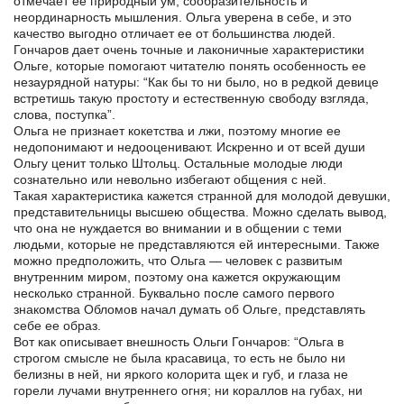
отмечает ее природный ум, сообразительность и
неординарность мышления. Ольга уверена в себе, и это
качество выгодно отличает ее от большинства людей.
Гончаров дает очень точные и лаконичные характеристики
Ольге, которые помогают читателю понять особенность ее
незаурядной натуры: “Как бы то ни было, но в редкой девице
встретишь такую простоту и естественную свободу взгляда,
слова, поступка”.
Ольга не признает кокетства и лжи, поэтому многие ее
недопонимают и недооценивают. Искренно и от всей души
Ольгу ценит только Штольц. Остальные молодые люди
сознательно или невольно избегают общения с ней.
Такая характеристика кажется странной для молодой девушки,
представительницы высшею общества. Можно сделать вывод,
что она не нуждается во внимании и в общении с теми
людьми, которые не представляются ей интересными. Также
можно предположить, что Ольга — человек с развитым
внутренним миром, поэтому она кажется окружающим
несколько странной. Буквально после самого первого
знакомства Обломов начал думать об Ольге, представлять
себе ее образ.
Вот как описывает внешность Ольги Гончаров: “Ольга в
строгом смысле не была красавица, то есть не было ни
белизны в ней, ни яркого колорита щек и губ, и глаза не
горели лучами внутреннего огня; ни кораллов на губах, ни