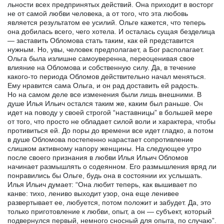
льности всех предпринятых действий. Она приходит в восторг
не от самой любви человека, а от того, что эта любовь
является результатом ее усилий. Ольге кажется, что теперь
она добилась всего, чего хотела. И осталась сущая безделица
— заставить Обломова стать таким, как ей представится
нужным. Но, увы, человек предполагает, а Бог располагает.
Ольга была излишне самоуверенна, переоценивая свое
влияние на Обломова и собственную силу. Да, в течение
какого-то периода Обломов действительно начал меняться.
Ему нравится сама Ольга, и он рад доставить ей радость.
Но на самом деле все изменения были лишь внешними. В
душе Илья Ильич остался таким же, каким был раньше. Он
идет на поводу у своей строгой “наставницы” в большей мере
от того, что просто не обладает силой воли и характера, чтобы
противиться ей. До поры до времени все идет гладко, а потом
в душе Обломова постепенно нарастает сопротивление
слишком активному напору женщины. На следующее утро
после своего признания в любви Илья Ильич Обломов
начинает размышлять о содеянном. Его размышления вряд ли
понравились бы Ольге, будь она в состоянии их услышать.
Илья Ильич думает: “Она любит теперь, как вышивает по
канве: тихо, лениво выходит узор, она еще ленивее
развертывает ее, любуется, потом положит и забудет. Да, это
только приготовление к любви, опыт, а он — субъект, который
подвернулся первый, немного сносный для опыта, по случаю”.