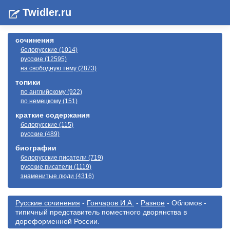
Twidler.ru
сочинения
белорусские (1014)
русские (12595)
на свободную тему (2873)
топики
по английскому (922)
по немецкому (151)
краткие содержания
белорусские (115)
русские (489)
биографии
белорусские писатели (719)
русские писатели (1119)
знаменитые люди (4316)
Русские сочинения
-
Гончаров И.А.
-
Разное
- Обломов -
типичный представитель поместного дворянства в
дореформенной России.