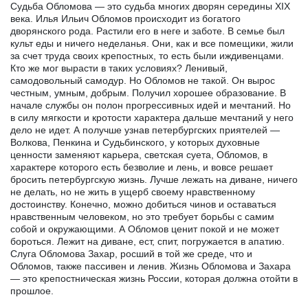
Судьба Обломова — это судьба многих дворян середины XIX
века. Илья Ильич Обломов происходит из богатого
дворянского рода. Растили его в неге и заботе. В семье был
культ еды и ничего неделанья. Они, как и все помещики, жили
за счет труда своих крепостных, то есть были иждивенцами.
Кто же мог вырасти в таких условиях? Ленивый,
самодовольный самодур. Но Обломов не такой. Он вырос
честным, умным, добрым. Получил хорошее образование. В
начале службы он полон прогрессивных идей и мечтаний. Но
в силу мягкости и кротости характера дальше мечтаний у него
дело не идет. А получше узнав петербургских приятелей —
Волкова, Пенкина и Судьбинского, у которых духовные
ценности заменяют карьера, светская суета, Обломов, в
характере которого есть безволие и лень, и вовсе решает
бросить петербургскую жизнь. Лучше лежать на диване, ничего
не делать, но не жить в ущерб своему нравственному
достоинству. Конечно, можно добиться чинов и оставаться
нравственным человеком, но это требует борьбы с самим
собой и окружающими. А Обломов ценит покой и не может
бороться. Лежит на диване, ест, спит, погружается в апатию.
Слуга Обломова Захар, росший в той же среде, что и
Обломов, также пассивен и ленив. Жизнь Обломова и Захара
— это крепостническая жизнь России, которая должна отойти в
прошлое.