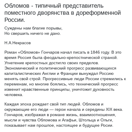
Обломов - типичный представитель
поместного дворянства в дореформенной
России.
Суждены нам благие порывы,
Но свершить ничего не дано.
Н.А.Некрасов
Роман «Обломов» Гончаров начал писать в 1846 году. В это
время Россия была феодально-крепостнической страной.
Угнетение крепостных достигло своих пределов.
Экономический и политический прогресс развивающихся
капиталистических Англии и Франции вынуждал Россию
менять свой строй. Прогрессивные люди России стремились к
переменам, но многие боялись, что технический прогресс
изменит нравственные принципы, уничтожит духовность
человека.
Каждая эпоха рождает свой тип людей. Обломов и
окружающие его люди — герои начала и середины XIX века.
Гончаров, изображая в романе жизнь, взаимоотношения,
мысли и чувства Обломова и Агафьи, Штольца и Ольги,
показывает нам прошлое, настоящее и будущее Росии.