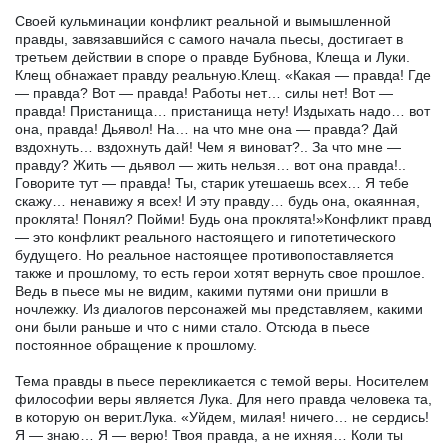
Своей кульминации конфликт реальной и вымышленной
правды, завязавшийся с самого начала пьесы, достигает в
третьем действии в споре о правде Бубнова, Клеща и Луки.
Клещ обнажает правду реальную.Клещ. «Какая — правда! Где
— правда? Вот — правда! Работы нет… силы нет! Вот —
правда! Пристанища… пристанища нету! Издыхать надо… вот
она, правда! Дьявол! На… на что мне она — правда? Дай
вздохнуть… вздохнуть дай! Чем я виноват?.. За что мне —
правду? Жить — дьявол — жить нельзя… вот она правда!..
Говорите тут — правда! Ты, старик утешаешь всех… Я тебе
скажу… ненавижу я всех! И эту правду… будь она, окаянная,
проклята! Понял? Пойми! Будь она проклята!»Конфликт правд
— это конфликт реального настоящего и гипотетического
будущего. Но реальное настоящее противопоставляется
также и прошлому, то есть герои хотят вернуть свое прошлое.
Ведь в пьесе мы не видим, какими путями они пришли в
ночлежку. Из диалогов персонажей мы представляем, какими
они были раньше и что с ними стало. Отсюда в пьесе
постоянное обращение к прошлому.
Тема правды в пьесе перекликается с темой веры. Носителем
философии веры является Лука. Для него правда человека та,
в которую он верит.Лука. «Уйдем, милая! ничего… не сердись!
Я — знаю… Я — верю! Твоя правда, а не ихняя… Коли ты