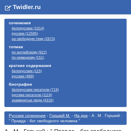
Twidler.ru
сочинения
белорусские (1014)
русские (12595)
на свободную тему (2873)
топики
по английскому (922)
по немецкому (151)
краткие содержания
белорусские (115)
русские (489)
биографии
белорусские писатели (719)
русские писатели (1119)
знаменитые люди (4316)
Русские сочинения
-
Горький М.
-
На дне
- А . М . Горький :
" Правда - бог свободного человека "