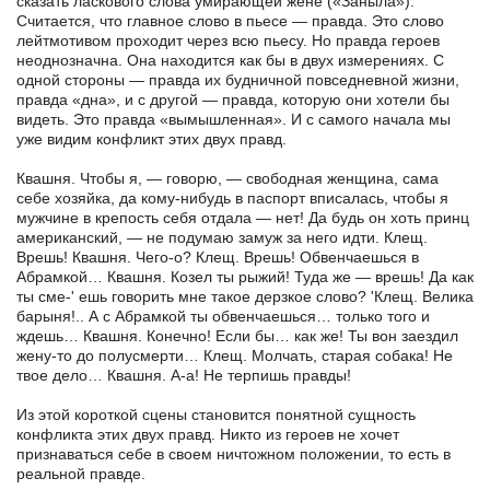
сказать ласкового слова умирающей жене («Заныла»).
Считается, что главное слово в пьесе — правда. Это слово
лейтмотивом проходит через всю пьесу. Но правда героев
неоднозначна. Она находится как бы в двух измерениях. С
одной стороны — правда их будничной повседневной жизни,
правда «дна», и с другой — правда, которую они хотели бы
видеть. Это правда «вымышленная». И с самого начала мы
уже видим конфликт этих двух правд.
Квашня. Чтобы я, — говорю, — свободная женщина, сама
себе хозяйка, да кому-нибудь в паспорт вписалась, чтобы я
мужчине в крепость себя отдала — нет! Да будь он хоть принц
американский, — не подумаю замуж за него идти. Клещ.
Врешь! Квашня. Чего-о? Клещ. Врешь! Обвенчаешься в
Абрамкой… Квашня. Козел ты рыжий! Туда же — врешь! Да как
ты сме-' ешь говорить мне такое дерзкое слово? 'Клещ. Велика
барыня!.. А с Абрамкой ты обвенчаешься… только того и
ждешь… Квашня. Конечно! Если бы… как же! Ты вон заездил
жену-то до полусмерти… Клещ. Молчать, старая собака! Не
твое дело… Квашня. А-а! Не терпишь правды!
Из этой короткой сцены становится понятной сущность
конфликта этих двух правд. Никто из героев не хочет
признаваться себе в своем ничтожном положении, то есть в
реальной правде.