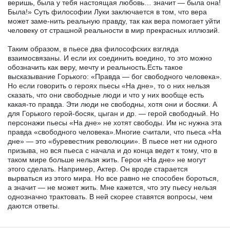
веришь, была у тебя настоящая любовь… значит — была она!
Была!» Суть философии Луки заключается в том, что вера
может заме-нить реальную правду, так как вера помогает уйти
человеку от страшной реальности в мир прекрасных иллюзий.
Таким образом, в пьесе два философских взгляда
взаимосвязаны. И если их соединить воедино, то это можно
обозначить как веру, мечту и реальность.Есть такое
высказывание Горького: «Правда — бог свободного человека».
Но если говорить о героях пьесы «На дне», то о них нельзя
сказать, что они свободные люди и что у них вообще есть
какая-то правда. Эти люди не свободны, хотя они и босяки. А
для Горького герой-босяк, цыган и др. — герой свободный. Но
персонажи пьесы «На дне» не хотят свободы. Им нс нужна эта
правда «свободного человека».Многие считали, что пьеса «На
дне» — это «буревестник революции». В пьесе нет ни одного
призыва, но вся пьеса с начала и до конца ведет к тому, что в
таком мире больше нельзя жить. Герои «На дне» не могут
этого сделать. Например, Актер. Он вроде старается
вырваться из этого мира. Но все равно не способен бороться,
а значит — не может жить. Мне кажется, что эту пьесу нельзя
однозначно трактовать. В ней скорее ставятся вопросы, чем
даются ответы.