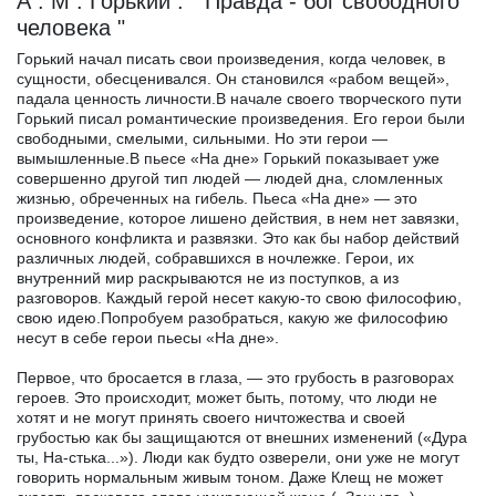
А . М . Горький : " Правда - бог свободного
человека "
Горький начал писать свои произведения, когда человек, в
сущности, обесценивался. Он становился «рабом вещей»,
падала ценность личности.В начале своего творческого пути
Горький писал романтические произведения. Его герои были
свободными, смелыми, сильными. Но эти герои —
вымышленные.В пьесе «На дне» Горький показывает уже
совершенно другой тип людей — людей дна, сломленных
жизнью, обреченных на гибель. Пьеса «На дне» — это
произведение, которое лишено действия, в нем нет завязки,
основного конфликта и развязки. Это как бы набор действий
различных людей, собравшихся в ночлежке. Герои, их
внутренний мир раскрываются не из поступков, а из
разговоров. Каждый герой несет какую-то свою философию,
свою идею.Попробуем разобраться, какую же философию
несут в себе герои пьесы «На дне».
Первое, что бросается в глаза, — это грубость в разговорах
героев. Это происходит, может быть, потому, что люди не
хотят и не могут принять своего ничтожества и своей
грубостью как бы защищаются от внешних изменений («Дура
ты, На-стька...»). Люди как будто озверели, они уже не могут
говорить нормальным живым тоном. Даже Клещ не может