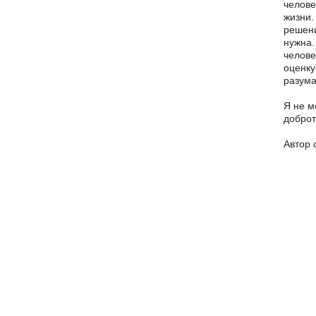
челове
жизни.
решени
нужна.
челове
оценку
разума
Я не м
доброт
Автор 