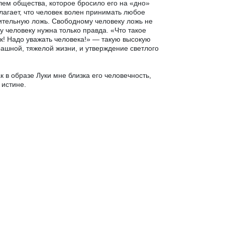
лем общества, которое бросило его на «дно»
лагает, что человек волен принимать любое
шительную ложь. Свободному человеку ложь не
 человеку нужна только правда. «Что такое
век! Надо уважать человека!» — такую высокую
рашной, тяжелой жизни, и утверждение светлого
к в образе Луки мне близка его человечность,
 истине.