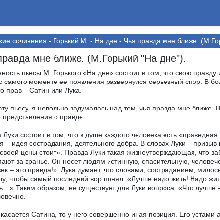
кие сочинения
-
Горький М.
-
На дне
- Чья правда мне ближе. (М.Гор
правда мне ближе. (М.Горький "На дне").
ность пьесы М. Горького «На дне» состоит в том, что свою правду
с самого моменте ее появления развернулся серьезный спор. В бо
кто прав – Сатин или Лука.
эту пьесу, я невольно задумалась над тем, чья правда мне ближе. 
 представления о правде.
 Луки состоит в том, что в душе каждого человека есть «праведная
я – идея сострадания, деятельного добра. В словах Луки – призыв к
 своей цены стоит». Правда Луки такая жизнеутверждающая, что за
ают за вранье. Он несет людям истинную, спасительную, человечес
ек – это правда!». Лука думает, что словами, состраданием, мило
шу, чтобы самый последний вор понял: «Лучше надо жить! Надо ж
ь…» Таким образом, не существует для Луки вопроса: «Что лучше –
ловечно.
 касается Сатина, то у него совершенно иная позиция. Его устами