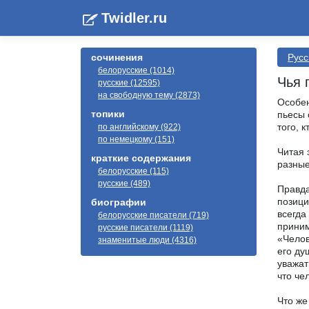
Twidler.ru
сочинения
Русс
белорусские (1014)
Чья 
русские (12595)
на свободную тему (2873)
Особен
топики
пьесы 
того, 
по английскому (922)
по немецкому (151)
Читая 
краткие содержания
разные
белорусские (115)
русские (489)
Правда
позици
биографии
всегда
белорусские писатели (719)
приним
русские писатели (1119)
«Челов
знаменитые люди (4316)
его ду
уважат
что че
Что же