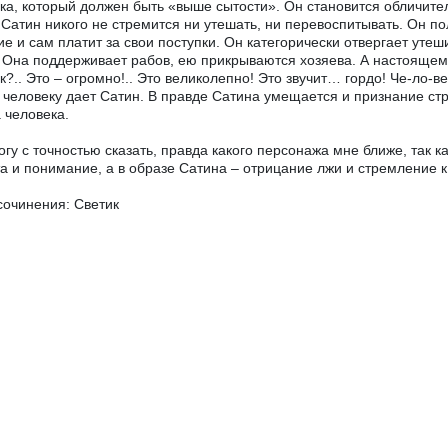
ка, который должен быть «выше сытости». Он становится обличите
 Сатин никого не стремится ни утешать, ни перевоспитывать. Он по
е и сам платит за свои поступки. Он категорически отвергает уте
 Она поддерживает рабов, ею прикрываются хозяева. А настоящему
к?.. Это – огромно!.. Это великолепно! Это звучит… гордо! Че-ло-
 человеку дает Сатин. В правде Сатина умещается и признание ст
 человека.
огу с точностью сказать, правда какого персонажа мне ближе, так ка
а и понимание, а в образе Сатина – отрицание лжи и стремление к
сочинения: Светик