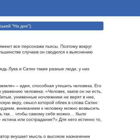
ький "На дне").
 имеют все персонажи пьесы. Поэтому вокруг
льшинстве случаев он сводился к выяснению
Ведь Лука и Сатин такие разные люди, у них
 земля» – идея, способная утешить человека. Его
 уважению человека: «Человек, каков он ни есть,
битые, униженные ночлежники не верят в нее,
кую веру, смысл которой облек в слова Сатин:
сердием, вниманием к человеку можно возвысить
ить так… чтобы самому себя можно… было
 истина или сострадание?» Для него истинно то,
 автор внушает мысль о высоком назначении