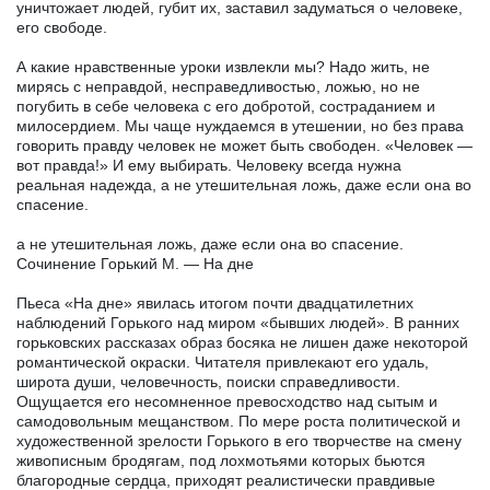
уничтожает людей, губит их, заставил задуматься о человеке,
его свободе.
А какие нравственные уроки извлекли мы? Надо жить, не
мирясь с неправдой, несправедливостью, ложью, но не
погубить в себе человека с его добротой, состраданием и
милосердием. Мы чаще нуждаемся в утешении, но без права
говорить правду человек не может быть свободен. «Человек —
вот правда!» И ему выбирать. Человеку всегда нужна
реальная надежда, а не утешительная ложь, даже если она во
спасение.
а не утешительная ложь, даже если она во спасение.
Сочинение Горький М. — На дне
Пьеса «На дне» явилась итогом почти двадцатилетних
наблюдений Горького над миром «бывших людей». В ранних
горьковских рассказах образ босяка не лишен даже некоторой
романтической окраски. Читателя привлекают его удаль,
широта души, человечность, поиски справедливости.
Ощущается его несомненное превосходство над сытым и
самодовольным мещанством. По мере роста политической и
художественной зрелости Горького в его творчестве на смену
живописным бродягам, под лохмотьями которых бьются
благородные сердца, приходят реалистически правдивые