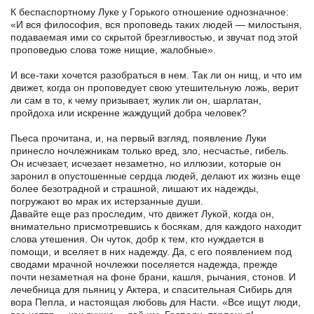
К беспаспортному Луке у Горького отношение однозначное:
«И вся философия, вся проповедь таких людей — милостыня,
подаваемая ими со скрытой брезгливостью, и звучат под этой
проповедью слова тоже нищие, жалобные».
И все-таки хочется разобраться в нем. Так ли он нищ, и что им
движет, когда он проповедует свою утешительную ложь, верит
ли сам в то, к чему призывает, жулик ли он, шарлатан,
пройдоха или искренне жаждущий добра человек?
Пьеса прочитана, и, на первый взгляд, появление Луки
принесло ночлежникам только вред, зло, несчастье, гибель.
Он исчезает, исчезает незаметно, но иллюзии, которые он
заронил в опустошенные сердца людей, делают их жизнь еще
более безотрадной и страшной, лишают их надежды,
погружают во мрак их истерзанные души.
Давайте еще раз проследим, что движет Лукой, когда он,
внимательно присмотревшись к босякам, для каждого находит
слова утешения. Он чуток, добр к тем, кто нуждается в
помощи, и вселяет в них надежду. Да, с его появлением под
сводами мрачной ночлежки поселяется надежда, прежде
почти незаметная на фоне брани, кашля, рычания, стонов. И
лечебница для пьяниц у Актера, и спасительная Сибирь для
вора Пепла, и настоящая любовь для Насти. «Все ищут люди,