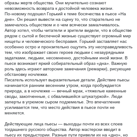
образы жертв общества. Они мучительно сознают
невозможность возврата к достойной человека жизни.
По-новому подошел Горький к теме босячества в пьесе «На
дне». Он решил вывести на сцену то, что старательно не
замечалось обществом и о чем всячески замалчивалось.
Автор хотел, чтобы читатели и зрители видели, что в обществе
рядом с сытой и беспечной жизнью существует огромный мир
нищеты и человеческого бесправия. Горький заставляет нас
особенно остро и пронзительно ощутить эту несправедливость
тем, что изображает своих героев людьми с незаурядными
задатками, людьми, несомненно, достойными иной жизни. В
пьесе возникает яркий собирательный образ «дна». Важную
роль здесь играют авторские замечания (ремарки), рисующие
обстановку ночлежки.
Писатель использует выразительные детали. Действие пьесы
начинается ранним весенним утром, когда пробуждается
природа, а в ночлежке — вечный мрак, «тяжелые каменные
своды, закопченные, с обвалившейся штукатуркой». Люди
заперты в угрюмом сыром подземелье. Это впечатление
усиливается тем, что место действия в пьесе почти не
меняется.
Действующие лица пьесы — выходцы почти из всех слоев
тогдашнего русского общества. Автор мастерски вводит в
пьесу их предыстории. Разные пути привели их на «дно», но