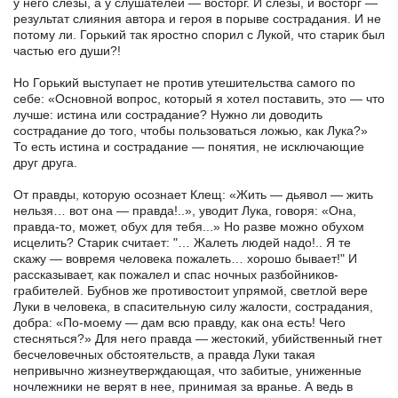
у него слезы, а у слушателей — восторг. И слезы, и восторг —
результат слияния автора и героя в порыве сострадания. И не
потому ли. Горький так яростно спорил с Лукой, что старик был
частью его души?!
Но Горький выступает не против утешительства самого по
себе: «Основной вопрос, который я хотел поставить, это — что
лучше: истина или сострадание? Нужно ли доводить
сострадание до того, чтобы пользоваться ложью, как Лука?»
То есть истина и сострадание — понятия, не исключающие
друг друга.
От правды, которую осознает Клещ: «Жить — дьявол — жить
нельзя… вот она — правда!..», уводит Лука, говоря: «Она,
правда-то, может, обух для тебя...» Но разве можно обухом
исцелить? Старик считает: "… Жалеть людей надо!.. Я те
скажу — вовремя человека пожалеть… хорошо бывает!" И
рассказывает, как пожалел и спас ночных разбойников-
грабителей. Бубнов же противостоит упрямой, светлой вере
Луки в человека, в спасительную силу жалости, сострадания,
добра: «По-моему — дам всю правду, как она есть! Чего
стесняться?» Для него правда — жестокий, убийственный гнет
бесчеловечных обстоятельств, а правда Луки такая
непривычно жизнеутверждающая, что забитые, униженные
ночлежники не верят в нее, принимая за вранье. А ведь в