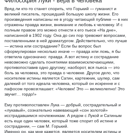
Философия Луки - вера в человека
Вряд ли кто-то станет спорить, что Горький — гуманист и
великий писатель, прошедший большую школу жизни. Его
произведения написаны не в угоду читающей публике — в них
отражены правда жизни, внимание и любовь к человеку. И с
полным правом это можно отнести к его пьесе «На дне»,
написанной в 1902 году. Она до сих пор тревожит вопросами,
поставленными в ней драматургом. Действительно, что лучше
— истина или сострадание? Если бы вопрос был
сформулирован несколько иначе — правда или ложь, я бы
ответила однозначно: правда. А вот истину и сострадание
невозможно сделать понятиями взаимоисключающими,
противопоставив одно другому; наоборот, вся пьеса — это
боль за человека, это правда о человеке. Другое дело, что
носителем истины является Сатин, картежник, шулер, сам
далекий от того идеала человека, который он искренне и с
пафосом провозглашает: «Человек! Это — великолепно! Это
звучит… гордо!»
Ему противопоставлен Лука — добрый, сострадательный и
«лукавый», сознательно навевающий «сон золотой»
исстрадавшимся ночлежникам. А рядом с Лукой и Сатиным
есть еще один человек, который тоже спорит об истине и
сострадании, — сам М. Горький.
Именно он, как мне кажется, является носителем истины и