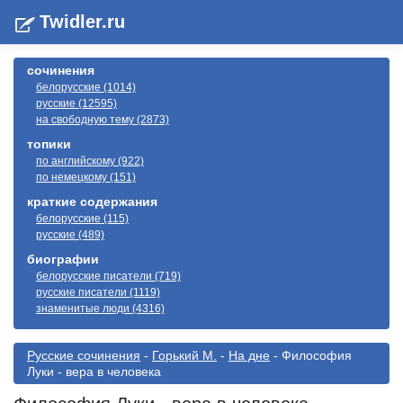
Twidler.ru
сочинения
белорусские (1014)
русские (12595)
на свободную тему (2873)
топики
по английскому (922)
по немецкому (151)
краткие содержания
белорусские (115)
русские (489)
биографии
белорусские писатели (719)
русские писатели (1119)
знаменитые люди (4316)
Русские сочинения
-
Горький М.
-
На дне
- Философия
Луки - вера в человека