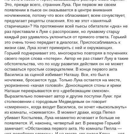
Это, прежде всего, странник Лука. При первом же своем
появлении в пьесе он оказывается в центре внимания
ночлежников, потому что всех обласкивает, всем сочувствует,
предлагает рецепты спасения. Кто же этот «занятный
старичишка»? На протяжении всей пьесы обитатели «дна» не
раз приставали к Луке с расспросами, но лукавому старцу
каждый раз удавалось уклониться от прямого ответа. Горький
это очень точно передает в диалогах. Приспосабливаясь к
жизни сам, Лука хочет примирить с ней и окружающих.
Горький подчеркивает это, многократно повторяя в поучениях
своего героя слова «потери». Автор не раз ставит Луку в такие
обстоятельства, что по ходу развития действия он не может
оставаться простым созерцателем. В конце первого акта
Василиса за сценой избивает Наташу. Все, кто был в
ночлежке, бросаются туда. Только Лука остается на месте,
укоризненно «качая головой». Доносящиеся стоны и крики
Наташи перекрываются его «дребезжащим смехом».
Выразительно помечает автор и другие поступки Луки: при
столкновении с городовым Медведевым он говорит
«смиренно», когда входит Василиса, он хочет «выскользнуть»
из комнаты, «сжимается». В момент драки, когда Пепел
убивает Костылева, Лука незаметно исчезает и больше не
появляется. И, наконец, четвертый акт. В ремарке Горький
замечает: «Обстановка первого акта. Но комнаты Пепла —
нет, переборки сломаны. И на месте, где сидел Клещ, — нет