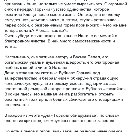
привязан к Анне, но только не умеет выразить это. С огромной
силой передал Горький чувство одиночества, которое
охватило Клеща после смерти жены. Он входит в ночлежку
«медленно», «съежившись», а потом, «тупо» уставившись
перед собой, с безграничным горем произносит: «Чего же мне
теперь делать? А она… как же?»
Очень убедительно показана в пьесе Настя с ее мечтой о
благородном чувстве. В ней много самоотверженности и
тепла.
Несомненно, симпатичен автору и Васька Пепел, его
богатырская удаль и душевная щедрость, его благородная
любовь к юной и чистой Наташе.
Даже в отчаянном скептике Бубнове Горький под
зачерствелостью и безразличием обнаружил страдающую
человеческую душу. Его невозмутимость подчеркивалась
постоянной ремаркой автора к репликам Бубнова «спокойно».
В конце пьесы его наивная мечта разбогатеть и открыть
бесплатный трактир для бедных сближает его с товарищами
по несчастью.
В каждой из жертв «дна» Горький обнаруживает, по словам
одного из критиков, «жемчужины нравственных качеств».
Но есть в пьесе и герои, вызывающие разноречивые оценки.