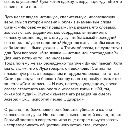
своих слушателей Лука хотел вдохнуть веру, надежду: «Во что
веришь, то и есть...»
Лука несет людям истинную, спасительную, человеческую
веру, смысл которой уловил и облек в знаменитые слова
Сатин: «Человек — вот правда!» Лука думает, что словами,
жалостью, состраданием, милосердием, вниманием к
человеку можно поднять его душу, чтобы самый последний
вор понял: «Лучше надо жить! Надо так жить… чтобы самому
себя можно… было уважать...» Таким образом, не существует
для Луки вопроса: «Что лучше — истина или сострадание?»
Для него истинно то, что человечно.
Тогда почему же так безнадежно трагичен финал пьесы? Хотя
мы слышим, что о Луке говорят, он вдохновил Сатина на
пламенную речь о прекрасном и гордом человеке, но тот же
Сатин равнодушно бросает Актеру на его просьбу помолиться
за него: «Сам молись...» И ему, навсегда уходящему, после
своего страстного монолога о человеке кричит: «Эй, ты,
сикамбр! Куда?». Жуткой кажется его реакция на смерть
Актера: «Эх… испортил песню… дуррак!»
Страшно, что бесчеловечное общество убивает и калечит
человеческие души. Но главное в пьесе, на мой взгляд, то, что
Горький заставил современников еще острее почувствовать
несправедливость общественного устройства, которое