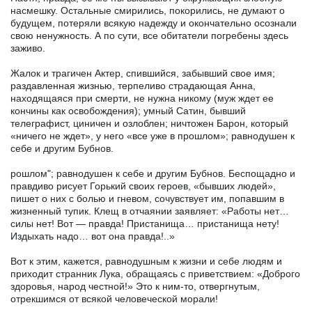
насмешку. Остальные смирились, покорились, не думают о
будущем, потеряли всякую надежду и окончательно осознали
свою ненужность. А по сути, все обитатели погребены здесь
заживо.
Жалок и трагичен Актер, спившийся, забывший свое имя;
раздавленная жизнью, терпеливо страдающая Анна,
находящаяся при смерти, не нужна никому (муж ждет ее
кончины как освобождения); умный Сатин, бывший
телеграфист, циничен и озлоблен; ничтожен Барон, который
«ничего не ждет», у него «все уже в прошлом»; равнодушен к
себе и другим Бубнов.
рошлом"; равнодушен к себе и другим Бубнов. Беспощадно и
правдиво рисует Горький своих героев, «бывших людей»,
пишет о них с болью и гневом, сочувствует им, попавшим в
жизненный тупик. Клещ в отчаянии заявляет: «Работы нет…
силы нет! Вот — правда! Пристанища… пристанища нету!
Издыхать надо… вот она правда!..»
Вот к этим, кажется, равнодушным к жизни и себе людям и
приходит странник Лука, обращаясь с приветствием: «Доброго
здоровья, народ честной!» Это к ним-то, отвергнутым,
отрекшимся от всякой человеческой морали!