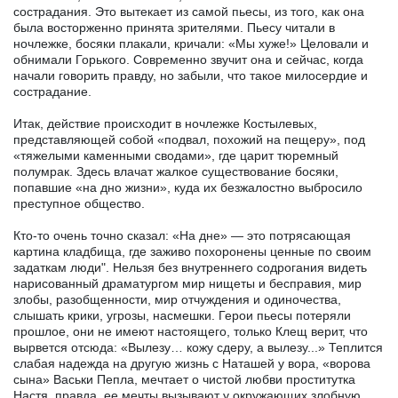
сострадания. Это вытекает из самой пьесы, из того, как она
была восторженно принята зрителями. Пьесу читали в
ночлежке, босяки плакали, кричали: «Мы хуже!» Целовали и
обнимали Горького. Современно звучит она и сейчас, когда
начали говорить правду, но забыли, что такое милосердие и
сострадание.
Итак, действие происходит в ночлежке Костылевых,
представляющей собой «подвал, похожий на пещеру», под
«тяжелыми каменными сводами», где царит тюремный
полумрак. Здесь влачат жалкое существование босяки,
попавшие «на дно жизни», куда их безжалостно выбросило
преступное общество.
Кто-то очень точно сказал: «На дне» — это потрясающая
картина кладбища, где заживо похоронены ценные по своим
задаткам люди". Нельзя без внутреннего содрогания видеть
нарисованный драматургом мир нищеты и бесправия, мир
злобы, разобщенности, мир отчуждения и одиночества,
слышать крики, угрозы, насмешки. Герои пьесы потеряли
прошлое, они не имеют настоящего, только Клещ верит, что
вырвется отсюда: «Вылезу… кожу сдеру, а вылезу...» Теплится
слабая надежда на другую жизнь с Наташей у вора, «ворова
сына» Васьки Пепла, мечтает о чистой любви проститутка
Настя, правда, ее мечты вызывают у окружающих злобную