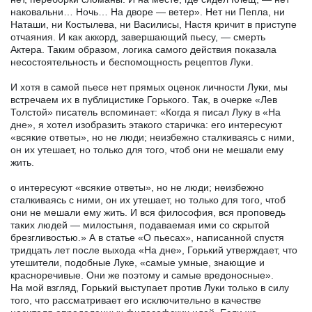
наковальни… Ночь… На дворе — ветер». Нет ни Пепла, ни
Наташи, ни Костылева, ни Василисы, Настя кричит в приступе
отчаяния. И как аккорд, завершающий пьесу, — смерть
Актера. Таким образом, логика самого действия показала
несостоятельность и беспомощность рецептов Луки.
И хотя в самой пьесе нет прямых оценок личности Луки, мы
встречаем их в публицистике Горького. Так, в очерке «Лев
Толстой» писатель вспоминает: «Когда я писал Луку в «На
дне», я хотел изобразить этакого старичка: его интересуют
«всякие ответы», но не люди; неизбежно сталкиваясь с ними,
он их утешает, но только для того, чтоб они не мешали ему
жить.
о интересуют «всякие ответы», но не люди; неизбежно
сталкиваясь с ними, он их утешает, но только для того, чтоб
они не мешали ему жить. И вся философия, вся проповедь
таких людей — милостыня, подаваемая ими со скрытой
брезгливостью.» А в статье «О пьесах», написанной спустя
тридцать лет после выхода «На дне», Горький утверждает, что
утешители, подобные Луке, «самые умные, знающие и
красноречивые. Они же поэтому и самые вредоносные».
На мой взгляд, Горький выступает против Луки только в силу
того, что рассматривает его исключительно в качестве