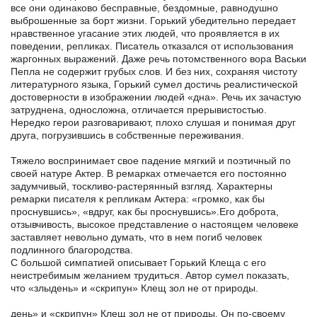
все они одинаково бесправные, бездомные, равнодушно
выброшенные за борт жизни. Горький убедительно передает
нравственное угасание этих людей, что проявляется в их
поведении, репликах. Писатель отказался от использования
жаргонных выражений. Даже речь потомственного вора Васьки
Пепла не содержит грубых слов. И без них, сохраняя чистоту
литературного языка, Горький сумел достичь реалистической
достоверности в изображении людей «дна». Речь их зачастую
затруднена, односложна, отличается прерывистостью.
Нередко герои разговаривают, плохо слушая и понимая друг
друга, погрузившись в собственные переживания.
Тяжело воспринимает свое падение мягкий и поэтичный по
своей натуре Актер. В ремарках отмечается его постоянно
задумчивый, тоскливо-растерянный взгляд. Характерны
ремарки писателя к репликам Актера: «громко, как бы
проснувшись», «вдруг, как бы проснувшись».Его доброта,
отзывчивость, высокое представление о настоящем человеке
заставляет невольно думать, что в нем погиб человек
подлинного благородства.
С большой симпатией описывает Горький Клеща с его
неистребимым желанием трудиться. Автор сумел показать,
что «злыдень» и «скрипун» Клещ зол не от природы.
день» и «скрипун» Клещ зол не от природы. Он по-своему