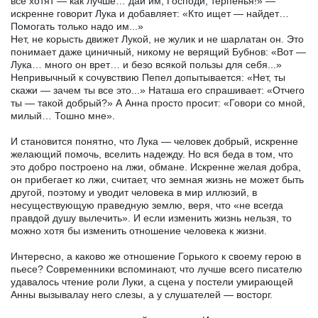
все хотят — как лучше… дай им, Господи, терпенья!» —
искренне говорит Лука и добавляет: «Кто ищет — найдет…
Помогать только надо им...»
Нет, не корысть движет Лукой, не жулик и не шарлатан он. Это
понимает даже циничный, никому не верящий Бубнов: «Вот —
Лука… много он врет… и безо всякой пользы для себя...»
Непривычный к сочувствию Пепел допытывается: «Нет, ты
скажи — зачем ты все это...» Наташа его спрашивает: «Отчего
ты — такой добрый?» А Анна просто просит: «Говори со мной,
милый… Тошно мне».
И становится понятно, что Лука — человек добрый, искренне
желающий помочь, вселить надежду. Но вся беда в том, что
это добро построено на лжи, обмане. Искренне желая добра,
он прибегает ко лжи, считает, что земная жизнь не может быть
другой, поэтому и уводит человека в мир иллюзий, в
несуществующую праведную землю, веря, что «не всегда
правдой душу вылечить». И если изменить жизнь нельзя, то
можно хотя бы изменить отношение человека к жизни.
Интересно, а каково же отношение Горького к своему герою в
пьесе? Современники вспоминают, что лучше всего писателю
удавалось чтение роли Луки, а сцена у постели умирающей
Анны вызывалау него слезы, а у слушателей — восторг.