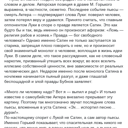
словом и делом. Авторская позиция в драме М. Горького
выражена, в частности, сюжетно. Последнее событие пьесы —
смерть Актера — подтверждает слова Луки: поверил человек,
затем потерял веру и удавился. Принято считать, что главным
оппонентом Луки в споре о правде является Сатин. Это как
будто бы и так, ведь именно он произносит афоризм: «Ложь —
религия рабов и хозяев.» Правда — бог свободного
человека!» Однако именно Сатин не только заступается за
старика, запрещая плохо говорить о нем, но и произносит
свой знаменитый монолог о человеке, воплощая в жизнь идеи
Луки. В самом деле, что такое рассуждения, как не словесный
наркотик, призванный утешить всех вокруг, во всех вселить
иллюзию собственной ценности, вне зависимости от реальных
человеческих дел. Недаром именно после монолога Сатина в
ночлежке начинается пьяный разгул, и даже глашатай
беспощадной и злой правды Бубнов заявляет:
«Много ли человеку надо? Вот я — выпил и рад!» И только
известие о самоубийстве Актера внезапно прерывает эту
картину. Поэтому так многозначно звучат последние слова
пьесы, вложенные в уста Сатина: «Эх… испортил песню…
дурак!».
По-настоящему спорит с Лукой не Сатин, а сам автор пьесы.
Именно Горький показывает, что спасительная ложь никого не
спасла, что вечно жить в плену иллюзий нельзя, а выход из