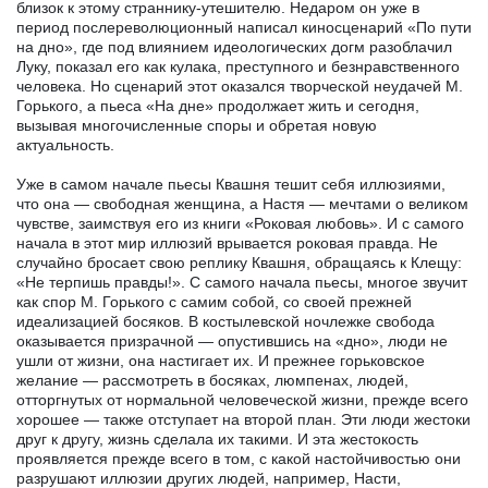
близок к этому страннику-утешителю. Недаром он уже в
период послереволюционный написал киносценарий «По пути
на дно», где под влиянием идеологических догм разоблачил
Луку, показал его как кулака, преступного и безнравственного
человека. Но сценарий этот оказался творческой неудачей М.
Горького, а пьеса «На дне» продолжает жить и сегодня,
вызывая многочисленные споры и обретая новую
актуальность.
Уже в самом начале пьесы Квашня тешит себя иллюзиями,
что она — свободная женщина, а Настя — мечтами о великом
чувстве, заимствуя его из книги «Роковая любовь». И с самого
начала в этот мир иллюзий врывается роковая правда. Не
случайно бросает свою реплику Квашня, обращаясь к Клещу:
«Не терпишь правды!». С самого начала пьесы, многое звучит
как спор М. Горького с самим собой, со своей прежней
идеализацией босяков. В костылевской ночлежке свобода
оказывается призрачной — опустившись на «дно», люди не
ушли от жизни, она настигает их. И прежнее горьковское
желание — рассмотреть в босяках, люмпенах, людей,
отторгнутых от нормальной человеческой жизни, прежде всего
хорошее — также отступает на второй план. Эти люди жестоки
друг к другу, жизнь сделала их такими. И эта жестокость
проявляется прежде всего в том, с какой настойчивостью они
разрушают иллюзии других людей, например, Насти,