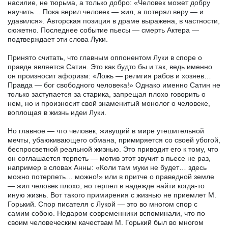
насилие, не тюрьма, а только добро: «Человек может добру
научить… Пока верил человек — жил, а потерял веру — и
удавился». Авторская позиция в драме выражена, в частности,
сюжетно. Последнее событие пьесы — смерть Актера —
подтверждает эти слова Луки.
Принято считать, что главным оппонентом Луки в споре о
правде является Сатин. Это как будто бы и так, ведь именно
он произносит афоризм: «Ложь — религия рабов и хозяев…
Правда — бог свободного человека!» Однако именно Сатин не
только заступается за старика, запрещая плохо говорить о
нем, но и произносит свой знаменитый монолог о человеке,
воплощая в жизнь идеи Луки.
Но главное — что человек, живущий в мире утешительной
мечты, убаюкивающего обмана, примиряется со своей убогой,
беспросветной реальной жизнью. Это приводит его к тому, что
он соглашается терпеть — мотив этот звучит в пьесе не раз,
например в словах Анны: «Коли там муки не будет… здесь
можно потерпеть… можно!» или в притче о праведной земле
— жил человек плохо, но терпел в надежде найти когда-то
иную жизнь. Вот такого примирения с жизнью не приемлет М.
Горький. Спор писателя с Лукой — это во многом спор с
самим собою. Недаром современники вспоминали, что по
своим человеческим качествам М. Горький был во многом