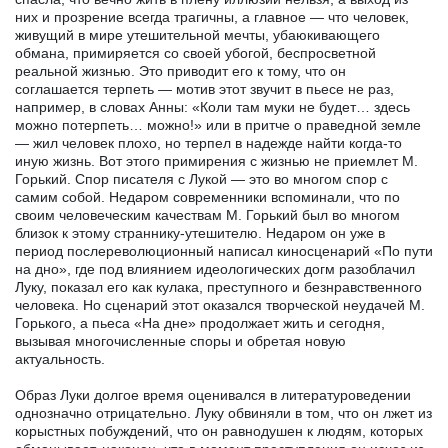
них и прозрение всегда трагичны, а главное — что человек,
живущий в мире утешительной мечты, убаюкивающего
обмана, примиряется со своей убогой, беспросветной
реальной жизнью. Это приводит его к тому, что он
соглашается терпеть — мотив этот звучит в пьесе не раз,
например, в словах Анны: «Коли там муки не будет… здесь
можно потерпеть… можно!» или в притче о праведной земле
— жил человек плохо, но терпел в надежде найти когда-то
иную жизнь. Вот этого примирения с жизнью не приемлет М.
Горький. Спор писателя с Лукой — это во многом спор с
самим собой. Недаром современники вспоминали, что по
своим человеческим качествам М. Горький был во многом
близок к этому страннику-утешителю. Недаром он уже в
период послереволюционный написал киносценарий «По пути
на дно», где под влиянием идеологических догм разоблачил
Луку, показал его как кулака, преступного и безнравственного
человека. Но сценарий этот оказался творческой неудачей М.
Горького, а пьеса «На дне» продолжает жить и сегодня,
вызывая многочисленные споры и обретая новую
актуальность.
Образ Луки долгое время оценивался в литературоведении
однозначно отрицательно. Луку обвиняли в том, что он лжет из
корыстных побуждений, что он равнодушен к людям, которых