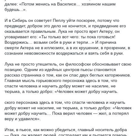
далее: «Потом женись на Василисе… хозяином нашим
будешь...».
И в Сибирь он советует Пеплу уйти поскорее, потому что
предвидит, добром это дело не кончится, и предвидение его
оказывается правильным. Лука не просто врет Актеру, он
уговаривает его: «Ты только вот чего: ты пока готовься!
Воздержись… возьми себя в руки и терпи...» И причина
смерти Актера не в иллюзиях, а в их крушении, в прозрении, в
сознании невозможности воздержаться и взять себя в руки.
Лука не просто утешитель, он философски обосновывает свою
позицию. Одним из идейных центров пьесы становится
рассказ странника о том, как он спас двух беглых каторжников.
Главная мысль горьковского персонажа здесь в том, что
спасти человека и научить добру может не насилие, не
тюрьма, а только добро: «Человек может добру научить.
ского персонажа здесь в том, что спасти человека и научить
добру может не насилие, не тюрьма, а только добро: «Человек
может добру научить… Пока верил человек — жил, а потерял
веру и удавился».
Итак, в пьесе, как можно убедиться, главный носитель добра
— Лука, он жалеет людей, сострадает им и пытается помочь