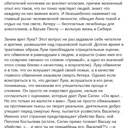
обитателей ночлежки он вселяет иллюзии, причем жизненный
опыт его таков, что он тонко чувствует людей, знает, что
каждому из них важнее всего. И безошибочно нажимает на
главный рычаг человеческой личности, обещая Анне покой и
отдых на том свете, Актеру — бесплатные лечебницы для
алкоголиков, а Ваське Пеплу — вольную жизнь в Сибири.
Зачем врет Лука? Этот вопрос не раз задавали себе читатели
и критики, размышляя над горьковской пьесой. Долгое время в
трактовках образа Луки преобладали отрицательные оценки,
его обвиняли в равнодушии к людям, в корысти (само имя его
по созвучию связано со словом «лукавый», а одно из значений
этого слова близко к нечистому, к искусителю). Луку обвиняли
и в том, что он искушает людей своей ложью, а в качестве
главного обвинения называли смерть Актера. Однако если
всмотреться в то, что делает Лука, вслушаться в его речи,
понимаешь, что механизм его утешительства проще и
сложнее. Он просто не очерствел душою, нельзя не
согласиться с оценками, которые дает Луке Сатин: «Он врал…
Но это только из жалости к вам». Лука не просто обманывает,
на протяжении пьесы он творит реальное, деятельное добро:
утешает перед смертью Анну, пытается усовестить Василису.
Именно этот странник предотвращает убийство Вась- кой
Пеплом Костылева (кстати, Сатин прямо толкает Ваську на
убийство: «… и чего ты не пришибешь его, Василий?!» —и