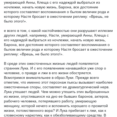
умирающей Анны, Клеща с его надеждой выбраться из
ночлежки, начать новую жизнь, Барона, все достояние
которого составляют воспоминания о былом величии рода и
которому Настя бросает в ожесточении реплику: «Врешь, не
было этого!».
е всего в том, с какой настойчивостью они разрушают иллюзии
других людей, например, Насти, умирающей Анны, Клеща с
его надеждой выбраться из ночлежки, начать новую жизнь,
Барона, все достояние которого составляют воспоминания о
былом величии рода и которому Настя бросает в ожесточении
реплику: «Врешь, не было этого!».
В среде этих ожесточенных жизнью людей появляется
странник Лука. И с его появлением начавшийся уже спор о
человеке, о правде и лжи в его жизни обостряется.
Всмотримся внимательнее в образ Луки. Прежде всего
отметим, что именно этот персонаж пьесы вызывает наиболее
ожесточенные споры, составляет ее драматургический нерв.
Лука утешает людей. Чем можно утешить этих выброшенных
из жизни, опустившихся на дно ее бывших баронов, актеров,
рабочего человека, потерявшего работу, умирающую
женщину, которой нечего и вспомнить хорошего о прожитой
жизни, потомственного вора? И Лука прибегает к лжи, как к
словесному наркотику, как к обезболивающему средству. В