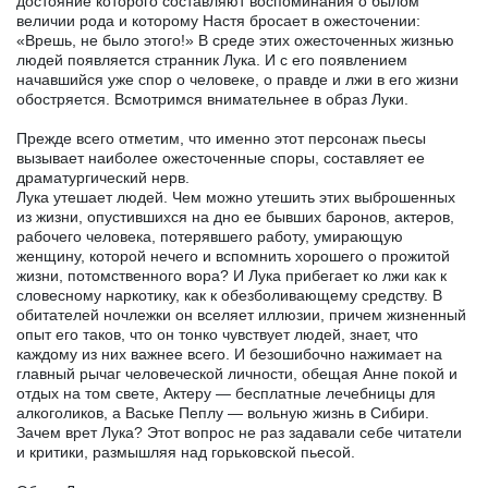
достояние которого составляют воспоминания о былом
величии рода и которому Настя бросает в ожесточении:
«Врешь, не было этого!» В среде этих ожесточенных жизнью
людей появляется странник Лука. И с его появлением
начавшийся уже спор о человеке, о правде и лжи в его жизни
обостряется. Всмотримся внимательнее в образ Луки.
Прежде всего отметим, что именно этот персонаж пьесы
вызывает наиболее ожесточенные споры, составляет ее
драматургический нерв.
Лука утешает людей. Чем можно утешить этих выброшенных
из жизни, опустившихся на дно ее бывших баронов, актеров,
рабочего человека, потерявшего работу, умирающую
женщину, которой нечего и вспомнить хорошего о прожитой
жизни, потомственного вора? И Лука прибегает ко лжи как к
словесному наркотику, как к обезболивающему средству. В
обитателей ночлежки он вселяет иллюзии, причем жизненный
опыт его таков, что он тонко чувствует людей, знает, что
каждому из них важнее всего. И безошибочно нажимает на
главный рычаг человеческой личности, обещая Анне покой и
отдых на том свете, Актеру — бесплатные лечебницы для
алкоголиков, а Ваське Пеплу — вольную жизнь в Сибири.
Зачем врет Лука? Этот вопрос не раз задавали себе читатели
и критики, размышляя над горьковской пьесой.