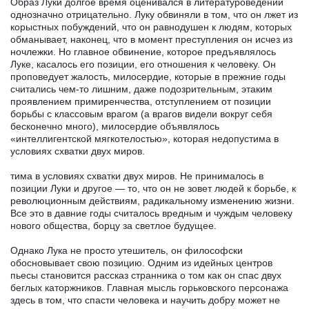
Образ Луки долгое время оценивался в литературоведении
однозначно отрицательно. Луку обвиняли в том, что он лжет из
корыстных побуждений, что он равнодушен к людям, которых
обманывает, наконец, что в момент преступления он исчез из
ночлежки. Но главное обвинение, которое предъявлялось
Луке, касалось его позиции, его отношения к человеку. Он
проповедует жалость, милосердие, которые в прежние годы
считались чем-то лишним, даже подозрительным, этаким
проявлением примиренчества, отступлением от позиции
борьбы с классовым врагом (а врагов видели вокруг себя
бесконечно много), милосердие объявлялось
«интеллигентской мягкотелостью», которая недопустима в
условиях схватки двух миров.
тима в условиях схватки двух миров. Не принималось в
позиции Луки и другое — то, что он не зовет людей к борьбе, к
революционным действиям, радикальному изменению жизни.
Все это в давние годы считалось вредным и чуждым человеку
нового общества, борцу за светлое будущее.
Однако Лука не просто утешитель, он философски
обосновывает свою позицию. Одним из идейных центров
пьесы становится рассказ странника о том как он спас двух
беглых каторжников. Главная мысль горьковского персонажа
здесь в том, что спасти человека и научить добру может не