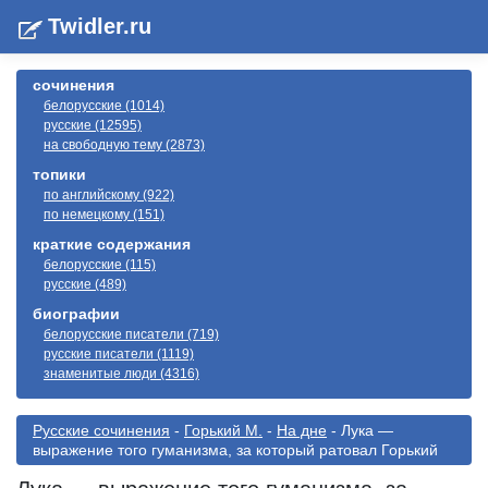
Twidler.ru
сочинения
белорусские (1014)
русские (12595)
на свободную тему (2873)
топики
по английскому (922)
по немецкому (151)
краткие содержания
белорусские (115)
русские (489)
биографии
белорусские писатели (719)
русские писатели (1119)
знаменитые люди (4316)
Русские сочинения
-
Горький М.
-
На дне
- Лука —
выражение того гуманизма, за который ратовал Горький