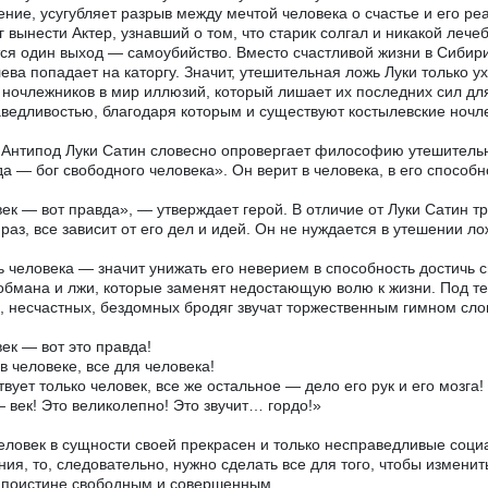
ение, усугубляет разрыв между мечтой человека о счастье и его 
г вынести Актер, узнавший о том, что старик солгал и никакой лече
ся один выход — самоубийство. Вместо счастливой жизни в Сибири,
ева попадает на каторгу. Значит, утешительная ложь Луки только 
 ночлежников в мир иллюзий, который лишает их последних сил д
ведливостью, благодаря которым и существуют костылевские ночл
 Антипод Луки Сатин словесно опровергает философию утешительн
а — бог свободного человека». Он верит в человека, в его способн
ек — вот правда», — утверждает герой. В отличие от Луки Сатин тре
 раз, все зависит от его дел и идей. Он не нуждается в утешении 
 человека — значит унижать его неверием в способность достичь св
обмана и лжи, которые заменят недостающую волю к жизни. Под 
, несчастных, бездомных бродяг звучат торжественным гимном слова
ек — вот это правда!
в человеке, все для человека!
вует только человек, все же остальное — дело его рук и его мозга!
 век! Это великолепно! Это звучит… гордо!»
еловек в сущности своей прекрасен и только несправедливые соци
ния, то, следовательно, нужно сделать все для того, чтобы изменит
 поистине свободным и совершенным.