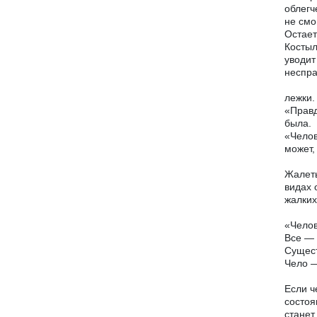
облегч
не смо
Остает
Костыл
уводит
неспра
лежки.
«Правд
была.
«Челов
может,
Жалеть
видах 
жалких
«Челов
Все — 
Сущест
Чело —
Если ч
состоя
станет