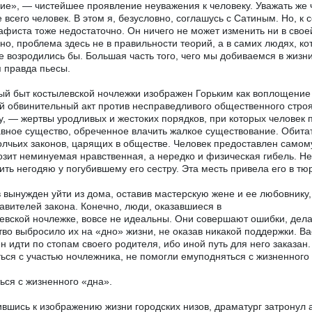
ие», — чистейшее проявление неуважения к человеку. Уважать же ч
 всего человек. В этом я, безусловно, соглашусь с Сатиным. Но, 
афиста тоже недостаточно. Он ничего не может изменить ни в своей
но, проблема здесь не в правильности теорий, а в самих людях, кот
не возродились бы. Большая часть того, чего мы добиваемся в жизни
 правда пьесы.
й быт костылевской ночлежки изображен Горьким как воплощение 
й обвинительный акт против несправедливого общественного строя
, — жертвы уродливых и жестоких порядков, при которых человек 
вное существо, обреченное влачить жалкое существование. Обит
олчьих законов, царящих в обществе. Человек предоставлен самому 
озит неминуемая нравственная, а нередко и физическая гибель. Н
ить негодяю у погубившему его сестру. Эта месть привела его в т
.
 вынужден уйти из дома, оставив мастерскую жене и ее любовнику,
авителей закона. Конечно, люди, оказавшиеся в
евской ночлежке, вовсе не идеальны. Они совершают ошибки, делаю
во выбросило их на «дно» жизни, не оказав никакой поддержки. Ва
н идти по стопам своего родителя, ибо иной путь для него заказа
ься с участью ночлежника, не помогли емуподняться с жизненного
ься с жизненного «дна».
вшись к изображению жизни городских низов, драматург затронул