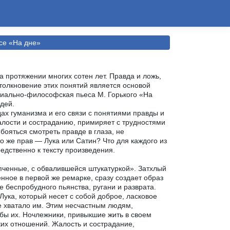
се «На дне»
а протяжении многих сотен лет. Правда и ложь,
 Столкновение этих понятий является основой
циально-философская пьеса М. Горького «На
дей.
ах гуманизма и его связи с понятиями правды и
алости и состраданию, примиряет с трудностями
бояться смотреть правде в глаза, не
то же прав — Лука или Сатин? Что для каждого из
едственно к тексту произведения.
пченные, с обвалившейся штукатуркой». Затхлый
енное в первой же ремарке, сразу создает образ
беспробудного пьянства, ругани и разврата.
Лука, который несет с собой доброе, ласковое
не хватало им. Этим несчастным людям,
бы их. Ночлежники, привыкшие жить в своем
их отношений. Жалость и сострадание,