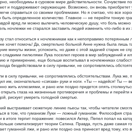
рно, необходимы в суровом мире действительности. Сочувствие помо
ют и поддерживают окружающие. Возможно, он вновь приобретет ув
легче справиться со своими проблемами. Но я считаю, что все хоро
 быть определенное количество. Главное — не перейти тонкую гра
авдой вряд ли можно вылечить человеческую душу, что боль можн
ель ночлежки не старался заставить людей изменить что-либо в их
зу стал относиться к ночлежникам как к непоправимо потерянным л
не хочет помочь! Да, смертельно больной Анне нужна была лишь 
ние минуты жизни, успокоить, но даже с этой задачей старик не сп
 сладкими пилюлями Лука поселил героев в мир заблуждений и ил
ию и примирению, еще больше воспитывал в ночлежниках слабость
ихода бездействовали в силу привычки, не сопротивлялись обстоят
ли в силу привычки, не сопротивлялись обстоятельствам. Лука же
ил им, окончательно «сзязав» руки и ноги. «Ты — надейся! Ты — в
нно жить иллюзиями, и рано или поздно придется опять столкнуться
 открыть глаза на жизненные противоречия и проблемы и перейти 
ой, рискует умереть голодной смертью.
кий выстраивает сюжетную линию пьесы так, чтобы читатели смогли
ься в том, что гуманизм Луки — ложный гуманизм. Философия стр
и в итоге терпит поражение: повесился Актер, Пепел попал на кат
больше симпатизирует теории Сатина. Правда, пусть даже самая го
ает гуманной лжи, и рано или поздно она принесет вред тому, кто в