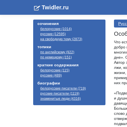
Twidler.ru
сочинения
Русс
белорусские (1014)
Особ
русские (12595)
на свободную тему (2873)
Что ес
топики
добро 
многих
по английскому (922)
дне». 
по немецкому (151)
Автор 
краткие содержания
лжи, к
белорусские (115)
жизни,
русские (489)
примир
них пр
биографии
белорусские писатели (719)
«Подва
русские писатели (1119)
и душн
знаменитые люди (4316)
давяще
Больше
слово 
отверж
подвал