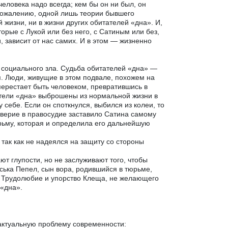
еловека надо всегда; кем бы он ни был, он
к сожалению, одной лишь теории бывшего
 жизни, ни в жизни других обитателей «дна». И,
орые с Лукой или без него, с Сатиным или без,
, зависит от нас самих. И в этом — жизненно
социального зла. Судьба обитателей «дна» —
. Люди, живущие в этом подвале, похожем на
перестает быть человеком, превратившись в
атели «дна» выброшены из нормальной жизни в
себе. Если он споткнулся, выбился из колеи, то
еверие в правосудие заставило Сатина самому
юрьму, которая и определила его дальнейшую
 так как не надеялся на защиту со стороны
т глупости, но не заслуживают того, чтобы
ська Пепел, сын вора, родившийся в тюрьме,
н. Трудолюбие и упорство Клеща, не желающего
 «дна».
 актуальную проблему современности: