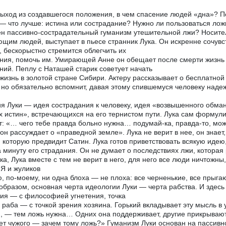
выход из создавшегося положения, в чем спасение людей «дна»? П
— что лучше: истина или сострадание? Нужно ли пользоваться ложь
н пассивно-сострадательный гуманизм утешительной лжи? Носит
щим людей, выступает в пьесе странник Лука. Он искренне сочув
 бескорыстно стремится облегчить их
ния, помочь им. Умирающей Анне он обещает после смерти жизнь в
ний. Пеплу с Наташей старик советует начать
жизнь в золотой стране Сибири. Актеру рассказывает о бесплатной
 но обязательно вспомнит, давая этому спившемуся человеку наде
я Луки — идея сострадания к человеку, идея «возвышенного обман
х истин», встречающихся на его тернистом пути. Лука сам формул
т: «… чего тебе правда больно нужна… подумай-ка, правда-то, може
он рассуждает о «праведной земле». Лука не верит в нее, он знает, 
 которую предвидит Сатин. Лука готов приветствовать всякую идею,
а минуту его страдания. Он не думает о последствиях лжи, которая
ка, Лука вместе с тем не верит в него, для него все люди ничтожн
 Я и жуликов
, по-моему, ни одна блоха — не плоха: все черненькие, все прыга
образом, основная черта идеологии Луки — черта рабства. И здес
ия — с философией угнетения, точка
 раба — с точкой зрения хозяина. Горький вкладывает эту мысль в 
, — тем ложь нужна… Одних она поддерживает, другие прикрываютс
ет чужого — зачем тому ложь?» Гуманизм Луки основан на пассивн