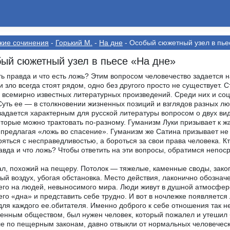
кие сочинения
-
Горький М.
-
На дне
- Особый сюжетный узел в пье
ый сюжетный узел в пьесе «На дне»
ть правда и что есть ложь? Этим вопросом человечество задается н
и зло всегда стоят рядом, одно без другого просто не существует.
 всемирно известных литературных произведений. Среди них и со
Суть ее — в столкновении жизненных позиций и взглядов разных лю
задается характерным для русской литературы вопросом о двух вид
оторые можно трактовать по-разному. Гуманизм Луки призывает к ж
 предлагая «ложь во спасение». Гуманизм же Сатина призывает не 
яться с несправедливостью, а бороться за свои права человека. К
авда и что ложь? Чтобы ответить на эти вопросы, обратимся непоср
л, похожий на пещеру. Потолок — тяжелые, каменные своды, зако
ый воздух, убогая обстановка. Место действия, лаконично обознач
го на людей, невыносимого мира. Люди живут в душной атмосфере 
го «дна» и представить себе трудно. И вот в ночлежке появляется 
для каждого ее.обитателя. Именно доброго к себе отношения так 
енным обществом, был нужен человек, который пожалел и утешил 
е по пещерным законам, давно отвыкли от нормальных человеческ