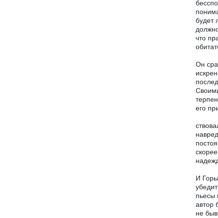
бесспо
понима
будет 
должно
что пр
обитат
Он сра
искрен
послед
Своими
терпен
его пр
ствова
навред
постоя
скорее
надежд
И Горь
убедит
пьесы 
автор 
не быв