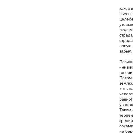
каков 
пьесы 
целебе
утешаю
людям,
страда
страда
новую 
забыл,
Позици
«низки
говори
Потом 
землю,
хоть н
челове
равно!
уважаю
Таким 
терпен
зрения
соками
не бер