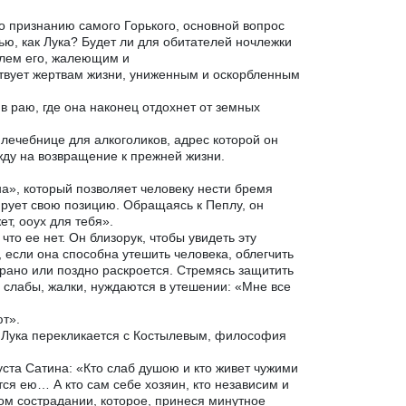
о признанию самого Горького, основной вопрос
ю, как Лука? Будет ли для обитателей ночлежки
елем его, жалеющим и
ствует жертвам жизни, униженным и оскорбленным
 раю, где она наконец отдохнет от земных
 лечебнице для алкоголиков, адрес которой он
жду на возвращение к прежней жизни.
а», который позволяет человеку нести бремя
ирует свою позицию. Обращаясь к Пеплу, он
т, ооух для тебя».
что ее нет. Он близорук, чтобы увидеть эту
 если она способна утешить человека, облегчить
 рано или поздно раскроется. Стремясь защитить
ы, слабы, жалки, нуждаются в утешении: «Мне все
ют».
ь Лука перекликается с Костылевым, философия
уста Сатина: «Кто слаб душою и кто живет чужими
я ею… А кто сам себе хозяин, кто независим и
ом сострадании, которое, принеся минутное