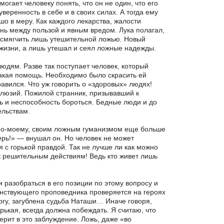
гает человеку понять, что он не один, что его
еренность в себе и в своих силах. А тогда ему
шо в меру. Как каждого лекарства, жалости
нь между пользой и явным вредом. Лука полагал,
о смягчить лишь утешительной ложью. Новый
 жизни, а лишь утешал и сеял ложные надежды.
юдям. Разве так поступает человек, который
такая помощь. Необходимо было скрасить ей
равился. Что уж говорить о «здоровых» людях!
люзий. Пожилой странник, призывавший к
 и неспособность бороться. Бедные люди и до
ельствам.
, по-моему, своим ложным гуманизмом еще больше
ерь!» — внушал он. Но человек не может
 с горькой правдой. Так не лучше ли как можно
к решительным действиям! Ведь кто живет лишь
 разобраться в его позиции по этому вопросу и
анствующего проповедника проверяется на героях
оргу, загублена судьба Наташи… Иначе говоря,
рькая, всегда должна побеждать. Я считаю, что
ерит в это заблуждение. Ложь, даже «во