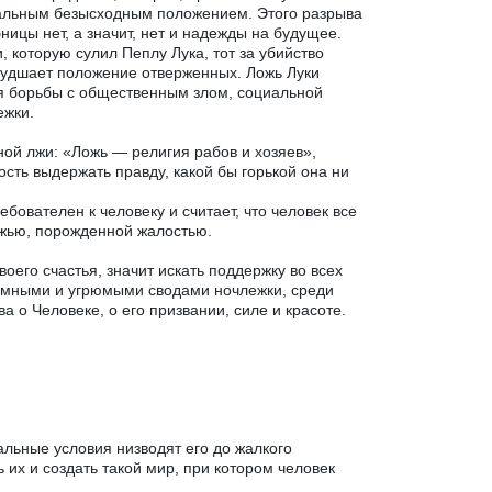
реальным безысходным положением. Этого разрыва
бницы нет, а значит, нет и надежды на будущее.
 которую сулил Пеплу Лука, тот за убийство
ухудшает положение отверженных. Ложь Луки
ля борьбы с общественным злом, социальной
ежки.
ой лжи: «Ложь — религия рабов и хозяев»,
ость выдержать правду, какой бы горькой она ни
бователен к человеку и считает, что человек все
ложью, порожденной жалостью.
оего счастья, значит искать поддержку во всех
темными и угрюмыми сводами ночлежки, среди
 о Человеке, о его призвании, силе и красоте.
альные условия низводят его до жалкого
ь их и создать такой мир, при котором человек