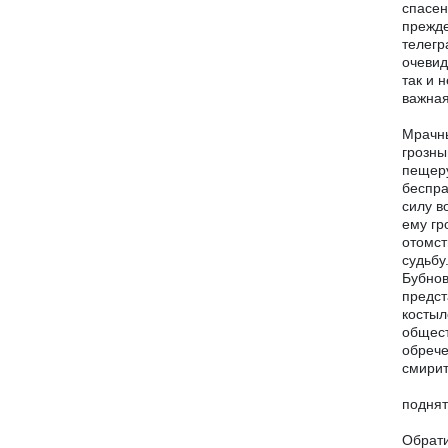
спасен
прежде
телегр
очевид
так и 
важная
Мрачны
грозны
пещеру
беспра
силу в
ему гр
отомст
судьбу
Бубнов
предст
костыл
общест
обрече
смирит
поднят
Обрати