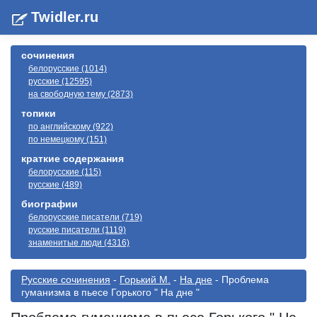
Twidler.ru
сочинения
белорусские (1014)
русские (12595)
на свободную тему (2873)
топики
по английскому (922)
по немецкому (151)
краткие содержания
белорусские (115)
русские (489)
биографии
белорусские писатели (719)
русские писатели (1119)
знаменитые люди (4316)
Русские сочинения
-
Горький М.
-
На дне
- Проблема
гуманизма в пьесе Горького " На дне "