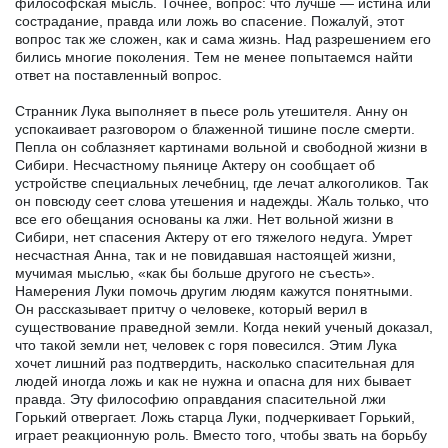
философская мысль. Точнее, вопрос: что лучше — истина или
сострадание, правда или ложь во спасение. Пожалуй, этот
вопрос так же сложен, как и сама жизнь. Над разрешением его
бились многие поколения. Тем не менее попытаемся найти
ответ на поставленный вопрос.
Странник Лука выполняет в пьесе роль утешителя. Анну он
успокаивает разговором о блаженной тишине после смерти.
Пепла он соблазняет картинами вольной и свободной жизни в
Сибири. Несчастному пьянице Актеру он сообщает об
устройстве специальных лечебниц, где лечат алкоголиков. Так
он повсюду сеет слова утешения и надежды. Жаль только, что
все его обещания основаны ка лжи. Нет вольной жизни в
Сибири, нет спасения Актеру от его тяжелого недуга. Умрет
несчастная Анна, так и не повидавшая настоящей жизни,
мучимая мыслью, «как бы больше другого не съесть».
Намерения Луки помочь другим людям кажутся понятными.
Он рассказывает притчу о человеке, который верил в
существование праведной земли. Когда некий ученый доказал,
что такой земли нет, человек с горя повесился. Этим Лука
хочет лишний раз подтвердить, насколько спасительная для
людей иногда ложь и как не нужна и опасна для них бывает
правда. Эту философию оправдания спасительной лжи
Горький отвергает. Ложь старца Луки, подчеркивает Горький,
играет реакционную роль. Вместо того, чтобы звать на борьбу