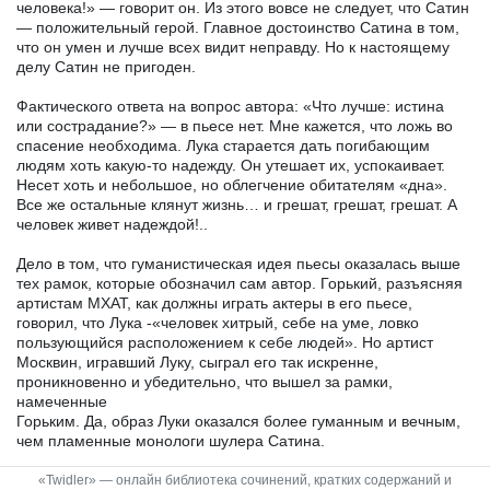
человека!» — говорит он. Из этого вовсе не следует, что Сатин
— положительный герой. Главное достоинство Сатина в том,
что он умен и лучше всех видит неправду. Но к настоящему
делу Сатин не пригоден.
Фактического ответа на вопрос автора: «Что лучше: истина
или сострадание?» — в пьесе нет. Мне кажется, что ложь во
спасение необходима. Лука старается дать погибающим
людям хоть какую-то надежду. Он утешает их, успокаивает.
Несет хоть и небольшое, но облегчение обитателям «дна».
Все же остальные клянут жизнь… и грешат, грешат, грешат. А
человек живет надеждой!..
Дело в том, что гуманистическая идея пьесы оказалась выше
тех рамок, которые обозначил сам автор. Горький, разъясняя
артистам МХАТ, как должны играть актеры в его пьесе,
говорил, что Лука -«человек хитрый, себе на уме, ловко
пользующийся расположением к себе людей». Но артист
Москвин, игравший Луку, сыграл его так искренне,
проникновенно и убедительно, что вышел за рамки,
намеченные
Горьким. Да, образ Луки оказался более гуманным и вечным,
чем пламенные монологи шулера Сатина.
«Twidler» — онлайн библиотека сочинений, кратких содержаний и