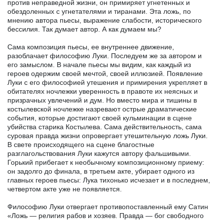
против неправедной жизни, он примиряет угнетенных и
обездоленных с угнетателями и тиранами. Эта ложь, по
мнению автора пьесы, выражение слабости, исторического
бессилия. Так думает автор. А как думаем мы?
Сама композиция пьесы, ее внутреннее движение,
разоблачает философию Луки. Последуем же за автором и
его замыслом. В начале пьесы мы видим, как каждый из
героев одержим своей мечтой, своей иллюзией. Появление
Луки с его философией утешения и примирения укрепляет в
обитателях ночлежки уверенность в правоте их неясных и
призрачных увлечений и дум. Но вместо мира и тишины в
костылевской ночлежке назревают острые драматические
события, которые достигают своей кульминации в сцене
убийства старика Костылева. Сама действительность, сама
суровая правда жизни опровергает утешительную ложь Луки.
В свете происходящего на сцене благостные
разглагольствования Луки кажутся автору фальшивыми.
Горький прибегает к необычному композиционному приему:
он задолго до финала, в третьем акте, убирает одного из
главных героев пьесы: Лука тихонько исчезает и в последнем,
четвертом акте уже не появляется.
Философию Луки отвергает противопоставленный ему Сатин
«Ложь — религия рабов и хозяев. Правда — бог свободного