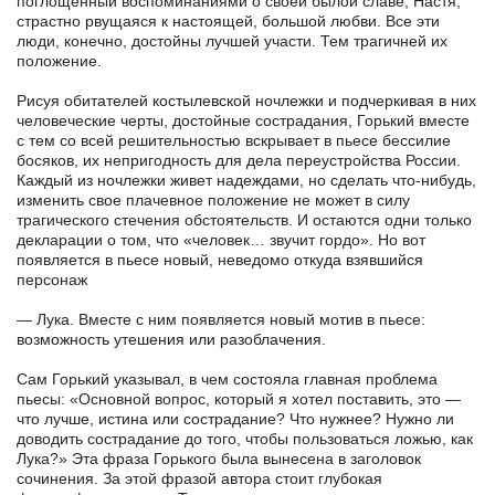
поглощенный воспоминаниями о своей былой славе, Настя,
страстно рвущаяся к настоящей, большой любви. Все эти
люди, конечно, достойны лучшей участи. Тем трагичней их
положение.
Рисуя обитателей костылевской ночлежки и подчеркивая в них
человеческие черты, достойные сострадания, Горький вместе
с тем со всей решительностью вскрывает в пьесе бессилие
босяков, их непригодность для дела переустройства России.
Каждый из ночлежки живет надеждами, но сделать что-нибудь,
изменить свое плачевное положение не может в силу
трагического стечения обстоятельств. И остаются одни только
декларации о том, что «человек… звучит гордо». Но вот
появляется в пьесе новый, неведомо откуда взявшийся
персонаж
— Лука. Вместе с ним появляется новый мотив в пьесе:
возможность утешения или разоблачения.
Сам Горький указывал, в чем состояла главная проблема
пьесы: «Основной вопрос, который я хотел поставить, это —
что лучше, истина или сострадание? Что нужнее? Нужно ли
доводить сострадание до того, чтобы пользоваться ложью, как
Лука?» Эта фраза Горького была вынесена в заголовок
сочинения. За этой фразой автора стоит глубокая