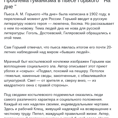
Проблема гуманизма в пьесе Горького " На
дне "
Пьеса А. М. Горького «На дне» была написана в 1902 году, в
переломный момент для России. Горький вводит в русскую
литературу нового героя — люмпена, босяка. Но рассказывает
о нем по-новому. Тема людей дна не нова для русской
литературы: Гоголь, Достоевский, Гиляровский обращались к
этой теме.
Сам Горький отмечал, что пьеса явилась итогом его почти 20-
летних наблюдений над миром «бывших людей».
Мрачный быт костылевской ночлежки изображен Горьким как
воплощение социального зла. Автор описывает этот приют
убогих и «сирых»: «Подвал, похожий на пещеру. Потолок
-тяжелые, каменные своды, закопченные, с обвалившейся
штукатуркой. Свет — от зрителя и, сверху вниз, — из
квадратного окна с правой стороны».
Под сводами костылевского подземелья оказались люди
самого различного характера и социального положения.
Каждый из них наделен своими, индивидуальными чертами.
Здесь и рабочий Клещ, живущий надеждой на возвращение к
честному труду. Пепел, жаждущий правильной жизни. Актер,