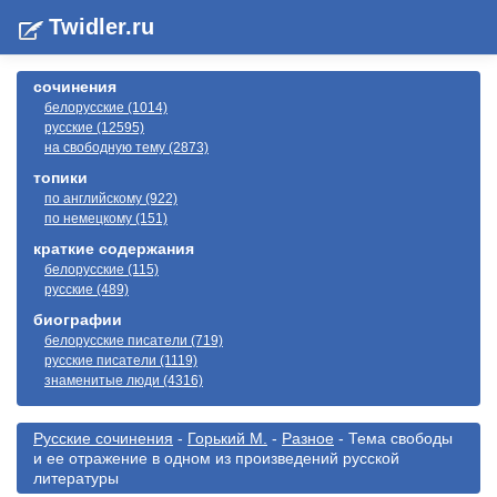
Twidler.ru
сочинения
белорусские (1014)
русские (12595)
на свободную тему (2873)
топики
по английскому (922)
по немецкому (151)
краткие содержания
белорусские (115)
русские (489)
биографии
белорусские писатели (719)
русские писатели (1119)
знаменитые люди (4316)
Русские сочинения
-
Горький М.
-
Разное
- Тема свободы
и ее отражение в одном из произведений русской
литературы