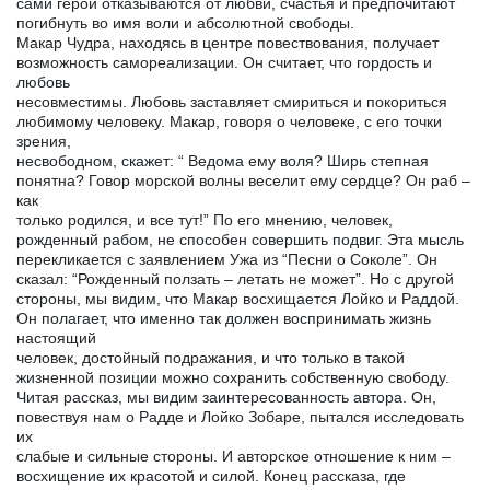
сами герои отказываются от любви, счастья и предпочитают
погибнуть во имя воли и абсолютной свободы.
Макар Чудра, находясь в центре повествования, получает
возможность самореализации. Он считает, что гордость и
любовь
несовместимы. Любовь заставляет смириться и покориться
любимому человеку. Макар, говоря о человеке, с его точки
зрения,
несвободном, скажет: “ Ведома ему воля? Ширь степная
понятна? Говор морской волны веселит ему сердце? Он раб –
как
только родился, и все тут!” По его мнению, человек,
рожденный рабом, не способен совершить подвиг. Эта мысль
перекликается с заявлением Ужа из “Песни о Соколе”. Он
сказал: “Рожденный ползать – летать не может”. Но с другой
стороны, мы видим, что Макар восхищается Лойко и Раддой.
Он полагает, что именно так должен воспринимать жизнь
настоящий
человек, достойный подражания, и что только в такой
жизненной позиции можно сохранить собственную свободу.
Читая рассказ, мы видим заинтересованность автора. Он,
повествуя нам о Радде и Лойко Зобаре, пытался исследовать
их
слабые и сильные стороны. И авторское отношение к ним –
восхищение их красотой и силой. Конец рассказа, где