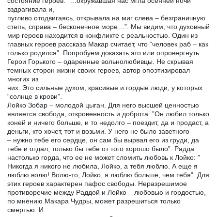
состояние героев: ”…окружавшая нас мгла осенней ночи
вздрагивала и,
пугливо отодвигаясь, открывала на миг слева – безграничную
степь, справа – бесконечное море…”. Мы видим, что духовный
мир героев находится в конфликте с реальностью. Один из
главных героев рассказа Макар считает, что “человек раб – как
только родился”. Попробуем доказать это или опровергнуть.
Герои Горького – одаренные вольнолюбивцы. Не скрывая
темных сторон жизни своих героев, автор опоэтизировал
многих из
них. Это сильные духом, красивые и гордые люди, у которых
“солнце в крови”.
Лойко Зобар – молодой цыган. Для него высшей ценностью
является свобода, откровенность и доброта: ”Он любил только
коней и ничего больше, и то недолго – поездит, да и продаст, а
деньги, кто хочет, тот и возьми. У него не было заветного
– нужно тебе его сердце, он сам бы вырвал его из груди, да
тебе и отдал, только бы тебе от того хорошо было”. Радда
настолько горда, что ее не может сломить любовь к Лойко: ”
Никогда я никого не любила, Лойко, а тебя люблю. А еще я
люблю волю! Волю-то, Лойко, я люблю больше, чем тебя”. Для
этих героев характерен пафос свободы. Неразрешимое
противоречие между Раддой и Лойко – любовью и гордостью,
по мнению Макара Чудры, может разрешиться только
смертью. И