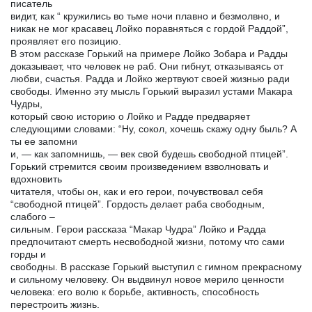
писатель
видит, как “ кружились во тьме ночи плавно и безмолвно, и
никак не мог красавец Лойко поравняться с гордой Раддой”,
проявляет его позицию.
В этом рассказе Горький на примере Лойко Зобара и Радды
доказывает, что человек не раб. Они гибнут, отказываясь от
любви, счастья. Радда и Лойко жертвуют своей жизнью ради
свободы. Именно эту мысль Горький выразил устами Макара
Чудры,
который свою историю о Лойко и Радде предваряет
следующими словами: “Ну, сокол, хочешь скажу одну быль? А
ты ее запомни
и, — как запомнишь, — век свой будешь свободной птицей”.
Горький стремится своим произведением взволновать и
вдохновить
читателя, чтобы он, как и его герои, почувствовал себя
“свободной птицей”. Гордость делает раба свободным,
слабого –
сильным. Герои рассказа “Макар Чудра” Лойко и Радда
предпочитают смерть несвободной жизни, потому что сами
горды и
свободны. В рассказе Горький выступил с гимном прекрасному
и сильному человеку. Он выдвинул новое мерило ценности
человека: его волю к борьбе, активность, способность
перестроить жизнь.