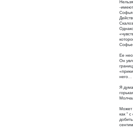
Нельзя
-имеют
Софья 
Действ
Скалоз
Однако
«чувст
которо
Софье
Ее нео
Он увл
границ
«прики
него… 
Я дума
горька
Молчал
Может 
как " 
добить
сентим