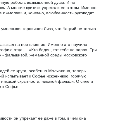
нную робость возвышенной души. И не
сь. А многие критики упрекали ее в этом. Именно
 к «молве» и, конечно, влюбленность руководят
 умненькая горничная Лиза, что Чацкий не только
оказывал на нее влияние. Именно это научило
софию отца — «Кто беден, тот тебе не пара». Три
ок «фальшивой, жеманной среды московского
юдей ее круга, особенно Молчалина, теперь
кий испытывает к Софье искреннюю, горячую
 никакой скрытности, никакой фальши. О силе и
м к Софье:
вости он упрекает ее даже в том, в чем она