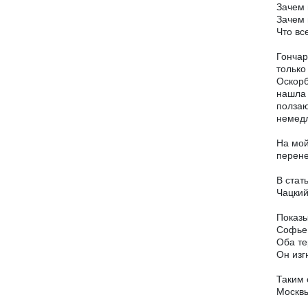
Зачем 
Зачем 
Что вс
Гончар
только
Оскорб
нашла 
ползаю
немедл
На мой
перене
В стат
Чацкий
Показы
Софье.
Оба те
Он изг
Таким 
Москв