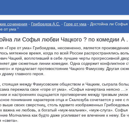
кие сочинения
-
Грибоедов А.С.
-
Горе от ума
- Достойна ли Софья 
ре от ума "
ойна ли Софья любви Чацкого ? по комедии А . 
я «Горе от ума» Грибоедова, несомненно, является произведение
лось мятежное время, когда по всей России распространялись во
вич Чацкий, воплотивший в себе лучшие черты прогрессивной двор
няет две сюжетные линии комедии. Одна содержит конфликтное ст
его» и предлагает противостояние Чацкого Фамусову. Другая сю
 драму главного героя.
 стоящая между Фамусовским обществом и Чацким, сыграла больш
 сама пережила свое «горе от ума». «Софья начертана неясно ....»
нии и настроениях ощущается противоречие между трезвым умом
сное понимание характеров отца и Скалозуба сочетается у нее с
о выше своих сверстниц, столь ядовито изображенных Грибоедовым
х важна не любовь, а богатый «муж-мальчик», «муж-слуга». Софья
ние Молчалина как будто даже усиливает ее влечение к нему. Ее ч
 «света».