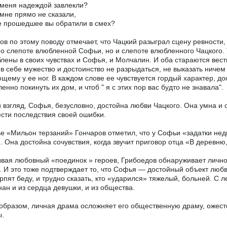
меня надеждой завлекли?
мне прямо не сказали,
е прошедшее вы обратили в смех?
ов по этому поводу отмечает, что Чацкий разыграл сцену ревности, 
 о слепоте влюбленной Софьи, но и слепоте влюбленного Чацкого
лены в своих чувствах и Софья, и Молчалин. И оба стараются вест
в себе мужество и достоинство не разрыдаться, не выказать ниче
щему у ее ног. В каждом слове ее чувствуется гордый характер, д
енно покинуть их дом, и чтоб " я с этих пор вас будто не знавала".
 взгляд, Софья, безусловно, достойна любви Чацкого. Она умна и 
сти последствия своей ошибки.
ье «Мильон терзаний» Гончаров отметил, что у Софьи «задатки н
. Она достойна сочувствия, когда звучит приговор отца «В деревню, 
вая любовный «поединок » героев, Грибоедов обнаруживает личност
 И это тоже подтверждает то, что Софья — достойный объект любви
рпят беду, и трудно сказать, кто «ударился» тяжелый, больней. С 
нан и из сердца девушки, и из общества.
образом, личная драма осложняет его общественную драму, ожесто
ы.