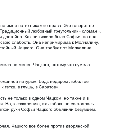
не имея на то никакого права. Это говорит не
. Традиционный любовный треугольник «сломан».
и достойно. Как ни тяжело было Софье, но она
м свою слабость. Она непримирима к Молчалину,
остойный Чацкого. Она требует от Молчалина
смела не менее Чацкого, потому что сумела
едюжинной натуры». Ведь недаром любил ее
к тетке, в глушь, в Саратов».
ь не только в одном Чацком, но также и в
. Но, к сожалению, их любовь не состоялась.
легкой руки Софьи Чацкого объявили безумцем.
чая, Чацкого все более против дворянской