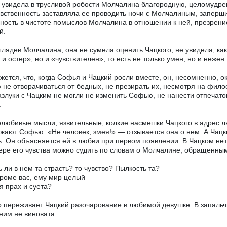
увидела в трусливой робости Молчалина благородную, целомудре
вственность заставляла ее проводить ночи с Молчалиным, заперши
ность в чистоте помыслов Молчалина в отношении к ней, презрение
й.
глядев Молчалина, она не сумела оценить Чацкого, не увидела, как
 и остер», но и «чувствителен», то есть не только умен, но и нежен.
жется, что, когда Софья и Чацкий росли вместе, он, несомненно, 
не отворачиваться от бедных, не презирать их, несмотря на фило
азлуки с Чацким не могли не изменить Софью, не нанести отпечат
.
любивые мысли, язвительные, колкие насмешки Чацкого в адрес л
жают Софью. «Не человек, змея!» — отзывается она о нем. А Чац
. Он объясняется ей в любви при первом появлении. В Чацком нет
ере его чувства можно судить по словам о Молчалине, обращенны
ь ли в нем та страсть? то чувство? Пылкость та?
кроме вас, ему мир целый
я прах и суета?
 переживает Чацкий разочарование в любимой девушке. В запальчи
ним не виновата: