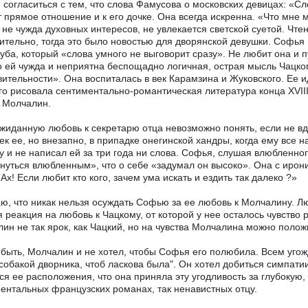
 согласиться с тем, что слова Фамусова о московских девицах: «Сло
 прямое отношение и к его дочке. Она всегда искренна. «Что мне мо
не чужда духовных интересов, не увлекается светской суетой. Чте
ительно, тогда это было новостью для дворянской девушки. Софья в
уба, который «слова умного не выговорит сразу». Не любит она и 
 ей чужда и неприятна беспощадно логичная, острая мысль Чацко
вительности». Она воспиталась в век Карамзина и Жуковского. Ее
го рисовала сентиментально-романтическая литература конца XVIII
 Молчалин.
жиданную любовь к секретарю отца невозможно понять, если не вду
ек ее, но внезапно, в припадке онегинской хандры, когда ему все на
у и не написал ей за три года ни слова. Софья, слушая влюбленног
нуться влюбленным», что о себе «задумал он высоко». Она с ирони
Ах! Если любит кто кого, зачем ума искать и ездить так далеко ?»
ю, что никак нельзя осуждать Софью за ее любовь к Молчалину. Л
я реакция на любовь к Чацкому, от которой у нее осталось чувство
ин не так ярок, как Чацкий, но на чувства Молчалина можно полож
быть, Молчалин и не хотел, чтобы Софья его полюбила. Всем уго
с собакой дворника, чтоб ласкова была". Он хотел добиться симпати
ся ее расположения, что она приняла эту угодливость за глубокую,
ентальных французских романах, так ненавистных отцу.