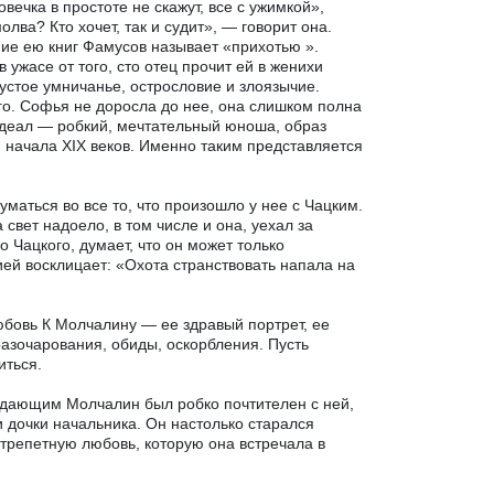
вечка в простоте не скажут, все с ужимкой»,
лва? Кто хочет, так и судит», — говорит она.
ние ею книг Фамусов называет «прихотью ».
 ужасе от того, сто отец прочит ей в женихи
пустое умничанье, острословие и злоязычие.
го. Софья не доросла до нее, она слишком полна
 идеал — робкий, мечтательный юноша, образ
 начала XIX веков. Именно таким представляется
маться во все то, что произошло у нее с Чацким.
 свет надоело, в том числе и она, уехал за
о Чацкого, думает, что он может только
ей восклицает: «Охота странствовать напала на
юбовь К Молчалину — ее здравый портрет, ее
 разочарования, обиды, оскорбления. Пусть
иться.
ждающим Молчалин был робко почтителен с ней,
и дочки начальника. Он настолько старался
 трепетную любовь, которую она встречала в