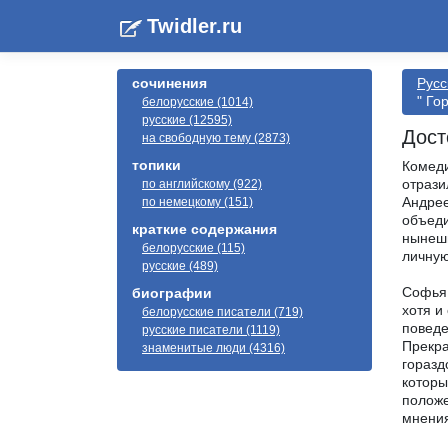
Twidler.ru
сочинения
Русс
" Го
белорусские (1014)
русские (12595)
Дост
на свободную тему (2873)
топики
Комеди
отрази
по английскому (922)
Андрее
по немецкому (151)
объеди
краткие содержания
нынешн
белорусские (115)
личную
русские (489)
Софья,
биографии
хотя и
белорусские писатели (719)
поведе
русские писатели (1119)
Прекра
знаменитые люди (4316)
горазд
которы
положе
мнения