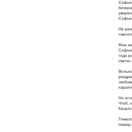
Софья 
безнра
уверен
Софье
Не раз
«весел
Мне ка
Софью 
года р
света»
Вольно
раздра
любовь
характ
Но ест
Чтоб, 
Казалс
Тяжело
перед 