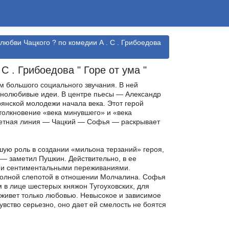
любви Чацкого ? по комедии А . С . Грибоедова
С . Грибоедова " Горе от ума "
м большого социального звучания. В ней
льнолюбивые идеи. В центре пьесы — Александр
янской молодежи начала века. Этот герой
олкновение «века минувшего» и «века
жетная линия — Чацкий — Софья — раскрывает
ую роль в создании «мильона терзаний» героя,
 — заметил Пушкин. Действительно, в ее
 и сентиментальными переживаниями.
 полной слепотой в отношении Молчалина. Софья
 в лице шестерых княжон Тугоуховских, для
 живет только любовью. Невысокое и зависимое
увство серьезно, оно дает ей смелость не боятся