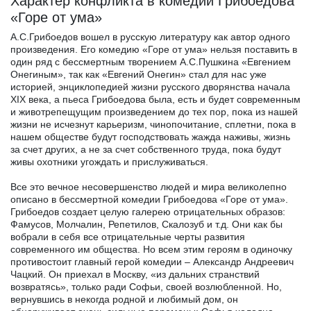
Характер конфликта в комедии Грибоедова
«Горе от ума»
А.С.Грибоедов вошел в русскую литературу как автор одного
произведения. Его комедию «Горе от ума» нельзя поставить в
один ряд с бессмертным творением А.С.Пушкина «Евгением
Онегиным», так как «Евгений Онегин» стал для нас уже
историей, энциклопедией жизни русского дворянства начала
XIX века, а пьеса Грибоедова была, есть и будет современным
и животрепещущим произведением до тех пор, пока из нашей
жизни не исчезнут карьеризм, чинопочитание, сплетни, пока в
нашем обществе будут господствовать жажда наживы, жизнь
за счет других, а не за счет собственного труда, пока будут
живы охотники угождать и прислуживаться.
Все это вечное несовершенство людей и мира великолепно
описано в бессмертной комедии Грибоедова «Горе от ума».
Грибоедов создает целую галерею отрицательных образов:
Фамусов, Молчалин, Репетилов, Скалозуб и т.д. Они как бы
вобрали в себя все отрицательные черты развития
современного им общества. Но всем этим героям в одиночку
противостоит главный герой комедии – Александр Андреевич
Чацкий. Он приехал в Москву, «из дальних странствий
возвратясь», только ради Софьи, своей возлюбленной. Но,
вернувшись в некогда родной и любимый дом, он