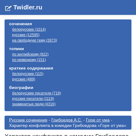
Twidler.ru
сочинения
белорусские (1014)
русские (12595)
на свободную тему (2873)
топики
по английскому (922)
по немецкому (151)
краткие содержания
белорусские (115)
русские (489)
биографии
белорусские писатели (719)
русские писатели (1119)
знаменитые люди (4316)
Русские сочинения
-
Грибоедов А.С.
-
Горе от ума
-
Характер конфликта в комедии Грибоедова «Горе от ума»