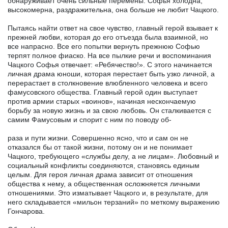
обнаруживает очень сильные перемены: Софья холодна,
высокомерна, раздражительна, она больше не любит Чацкого.
Пытаясь найти ответ на свое чувство, главный герой взывает к
прежней любви, которая до его отъезда была взаимной, но
все напрасно. Все его попытки вернуть прежнюю Софью
терпят полное фиаско. На все пылкие речи и воспоминания
Чацкого Софья отвечает: «Ребячество!». С этого начинается
личная драма юноши, которая перестает быть узко личной, а
перерастает в столкновение влюбленного человека и всего
фамусовского общества. Главный герой один выступает
против армии старых «воинов», начиная нескончаемую
борьбу за новую жизнь и за свою любовь. Он сталкивается с
самим Фамусовым и спорит с ним по поводу об-
раза и пути жизни. Совершенно ясно, что и сам он не
отказался бы от такой жизни, потому он и не понимает
Чацкого, требующего «службы делу, а не лицам». Любовный и
социальный конфликты соединяются, становясь единым
целым. Для героя личная драма зависит от отношения
общества к нему, а общественная осложняется личными
отношениями. Это изматывает Чацкого и, в результате, для
него складывается «мильон терзаний» по меткому выражению
Гончарова.