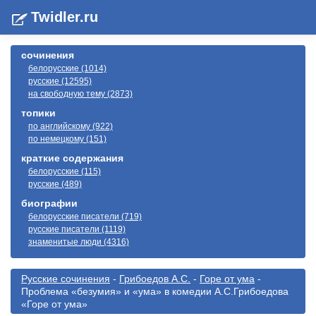
Twidler.ru
сочинения
белорусские (1014)
русские (12595)
на свободную тему (2873)
топики
по английскому (922)
по немецкому (151)
краткие содержания
белорусские (115)
русские (489)
биографии
белорусские писатели (719)
русские писатели (1119)
знаменитые люди (4316)
Русские сочинения
-
Грибоедов А.С.
-
Горе от ума
-
Проблема «безумия» и «ума» в комедии А.С.Грибоедова
«Горе от ума»