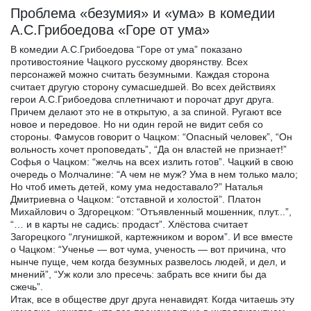
Проблема «безумия» и «ума» в комедии
А.С.Грибоедова «Горе от ума»
В комедии А.С.Грибоедова “Горе от ума” показано
противостояние Чацкого русскому дворянству. Всех
персонажей можно считать безумными. Каждая сторона
считает другую сторону сумасшедшей. Во всех действиях
герои А.С.Грибоедова сплетничают и порочат друг друга.
Причем делают это не в открытую, а за спиной. Ругают все
новое и передовое. Но ни один герой не видит себя со
стороны. Фамусов говорит о Чацком: “Опасный человек”, “Он
вольность хочет проповедать”, “Да он властей не признает!”
Софья о Чацком: “желчь на всех излить готов”. Чацкий в свою
очередь о Молчалине: “А чем не муж? Ума в нем только мало;
Но чтоб иметь детей, кому ума недоставало?” Наталья
Дмитриевна о Чацком: “отставной и холостой”. Платон
Михайлович о Здгорецком: “Отъявленный мошенник, плут...”,
“… и в карты не садись: продаст”. Хлёстова считает
Загорецкого “лгунишкой, картежником и вором”. И все вместе
о Чацком: “Ученье — вот чума, ученость — вот причина, что
нынче пуще, чем когда безумных развелось людей, и дел, и
мнений”, “Уж коли зло пресечь: забрать все книги бы да
сжечь”.
Итак, все в обществе друг друга ненавидят. Когда читаешь эту