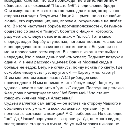
комедию, кажется, что все происходит не в интеллигентном
обществе, а в чеховской “Палате №6”. Люди словно бредят.
Они живут на этом свете только лишь для интриг, которые со
стороны выглядят безумием. Чацкий — умен, но он не любит
людей, его окружающих, как, впрочем, окружающие не любят
его. В итоге наступает борьба противоположностей, безумное
общество со знаком “минус”, борется с Чацким, которого,
разумеется, следует отметить знаком “плюс”. Тот в свою
очередь ведет борьбу с тупостью, неграмотностью, косностью
и непорядочностью своих же соплеменников. Безумным вы
меня прославили всем хором. Вы правы: из огня тот выйдет
невредим, Кто с вами день пробыть успеет, Подышит воздухом
одним, И в нем рассудок уцелеет. Вон из Москвы! сюда я
больше не ездок. Бегу, не оглянусь, пойду искать по свету, Где
оскорбленному есть чувству уголок! — Карету мне, карету!
Этим монологом заканчивает А.С.Грибоедов свое
произведение. И мы понимаем, что “безумному” Чацкому не
удалось ничего изменить в “умных” людях. Последняя реплика
Фамусова подтверждает это: “Ах! Боже мой! Что станет
говорить княгиня Марья Алексевна!”
Судьей является сам автор — он встает на сторону Чацкого и
объявляет его умным, а всех остальных глупыми. Тут я
полностью согласен с позицией А.С.Грибоедова. Но есть одно
“но”. Да, Чацкий вернулся из-за границы. Да, он много видел,
знает, какова его цель в жизни. Но умный человек никогда не