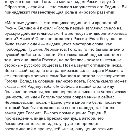
тянули в прошлое. Гоголь в мечтах видел Россию другой.
Образ птицы-тройки — это символ могущества его Родины. Ей
принадлежит главенствующая роль в мировом развитии.
«Мертвые души» — это «энциклопедия жизни крепостной
Руси». Белинский писал: «Гоголь первый взглянул смело на
русскую действительность». Что же несут эти дворяне-хозяева
жизни? Ничего! О них не пожалеет Россия. Если бы у нас не
было таких людей — выдающихся мастеров слова, как
Грибоедов, Пушкин, Лермонтов, Гоголь, то что бы мы знали о
русской действительности. Их гражданский подвиг состоял в
том, что они, любя Россию, не побоялись показать «темные
стороны» русского общества. Поэма звучит оптимистически.
Вера в свой народ, в его грандиозные силы, вера в Россию с
ее неповторимостью и самобытностью питали все творчество
Гоголя. Вслед за словами великого поэта, Гоголь смело может
сказать: «Я Родину люблю!» Сейчас в нашей стране идут
большие перемены, заново переосмысливаются человеческие
ценность, но идеи Гоголя-пророка современны и сейчас.
Чернышевский писал: «Давно уже в мире не было писателя,
который был бы так важен для своего народа, как Гоголь
важен для России». Высоко поэму оценил Герцен. В
произведении, видна прекрасная душа автора, его
бесконечная тоска по идеалу, грустная прелесть
воспоминаний о прошедшей жизни, ощущение величия