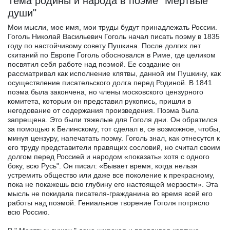
Тема родины и народа в поэме "Мертвые
души"
Мои мысли, мое имя, мои труды будут принадлежать России.
Гоголь Николай Васильевич Гоголь начал писать поэму в 1835
году по настойчивому совету Пушкина. После долгих лет
скитаний по Европе Гоголь обосновался в Риме, где целиком
посвятил себя работе над поэмой. Ее создание он
рассматривал как исполнение клятвы, данной им Пушкину, как
осуществление писательского долга перед Родиной. В 1841
поэма была закончена, но члены московского цензурного
комитета, которым он представил рукопись, пришли в
негодование от содержания произведения. Поэма была
запрещена. Это были тяжелые для Гоголя дни. Он обратился
за помощью к Белинскому, тот сделал в, се возможное, чтобы,
минуя цензуру, напечатать поэму. Гоголь знал, как отнесутся к
его труду представители правящих сословий, но считал своим
долгом перед Россией и народом «показать» хотя с одного
боку, всю Русь". Он писал: «Бывает время, когда нельзя
устремить общество или даже все поколение к прекрасному,
пока не покажешь всю глубину его настоящей мерзости». Эта
мысль не покидала писателя-гражданина во время всей его
работы над поэмой. Гениальное творение Гоголя потрясло
всю Россию.