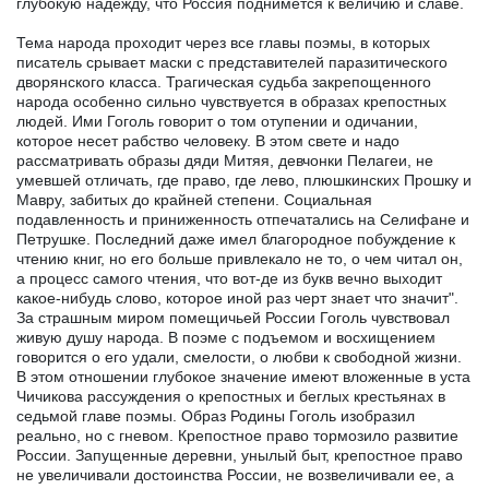
глубокую надежду, что Россия поднимется к величию и славе.
Тема народа проходит через все главы поэмы, в которых
писатель срывает маски с представителей паразитического
дворянского класса. Трагическая судьба закрепощенного
народа особенно сильно чувствуется в образах крепостных
людей. Ими Гоголь говорит о том отупении и одичании,
которое несет рабство человеку. В этом свете и надо
рассматривать образы дяди Митяя, девчонки Пелагеи, не
умевшей отличать, где право, где лево, плюшкинских Прошку и
Мавру, забитых до крайней степени. Социальная
подавленность и приниженность отпечатались на Селифане и
Петрушке. Последний даже имел благородное побуждение к
чтению книг, но его больше привлекало не то, о чем читал он,
а процесс самого чтения, что вот-де из букв вечно выходит
какое-нибудь слово, которое иной раз черт знает что значит".
За страшным миром помещичьей России Гоголь чувствовал
живую душу народа. В поэме с подъемом и восхищением
говорится о его удали, смелости, о любви к свободной жизни.
В этом отношении глубокое значение имеют вложенные в уста
Чичикова рассуждения о крепостных и беглых крестьянах в
седьмой главе поэмы. Образ Родины Гоголь изобразил
реально, но с гневом. Крепостное право тормозило развитие
России. Запущенные деревни, унылый быт, крепостное право
не увеличивали достоинства России, не возвеличивали ее, а