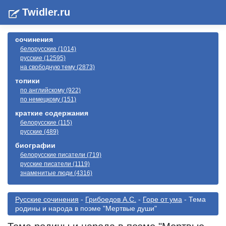
Twidler.ru
сочинения
белорусские (1014)
русские (12595)
на свободную тему (2873)
топики
по английскому (922)
по немецкому (151)
краткие содержания
белорусские (115)
русские (489)
биографии
белорусские писатели (719)
русские писатели (1119)
знаменитые люди (4316)
Русские сочинения
-
Грибоедов А.С.
-
Горе от ума
- Тема
родины и народа в поэме "Мертвые души"