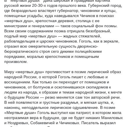
В " Мертвых душах " дана широкая и правдивая картина
русской жизни 20-30-х годов прошлого века. Губернский город,
где безраздельно властвует губернатор, чиновники и купцы,
помещичьи усадьбы, куда наведывался Чичиков в поисках
«мертвых душ», крепостная деревня, столица с ее
министрами и генералами — таков социальный фон поэмы.
Всем своим содержанием поэма отрицала безобразный,
подлый мир «мертвых душ» — жадных стяжателей,
рабовладельцев и царских чиновников. Гоголь, как в зеркале,
отразил всю омерзительную сущность дворянско-
бюрократического строя сего дикими полицейскими
порядками, моралью крепостников и помещичьим
произволом.
Миру «мертвых душ» противостоит в поэме лирический образ
народной России, о которой Гоголь пишет с любовью и
восхищением. Как только он переходит от помещиков и
чиновников, от болтунов.и оскотинившихся скопидомов к
людям из народа, к образам и темам народной жизни, к мечте
о будущем России — резко меняется сам тон авторской речи.
В ней появляются и грустные раздумья, и мягкая шутка, и,
наконец, неподдельное лирическое одушевление. В поэме
«Мертвые души» Гоголь выступил как патриот, в котором жила
неотразимая вера в будущее, где не будет никаких Маниловых
и Ноздревых, Собакевичей и Чичиковых. Писатель выразил