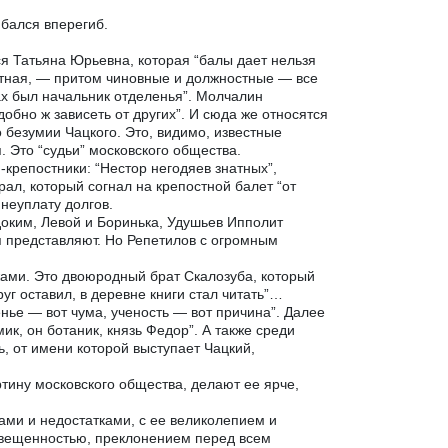
ибался вперегиб.
я Татьяна Юрьевна, которая “балы дает нельзя
вестная, — притом чиновные и должностные — все
ах был начальник отделенья”. Молчалин
добно ж зависеть от других”. И сюда же относятся
 безумии Чацкого. Это, видимо, известные
 Это “судьи” московского общества.
крепостники: “Нестор негодяев знатных”,
ал, который согнал на крепостной балет “от
 неуплату долгов.
доким, Левой и Боринька, Удушьев Ипполит
я представляют. Но Репетилов с огромным
ами. Это двоюродный брат Скалозуба, который
уг оставил, в деревне книги стал читать”…
енье — вот чума, ученость — вот причина”. Далее
ик, он ботаник, князь Федор”. А также среди
, от имени которой выступает Чацкий,
тину московского общества, делают ее ярче,
вами и недостатками, с ее великолепием и
освещенностью, преклонением перед всем