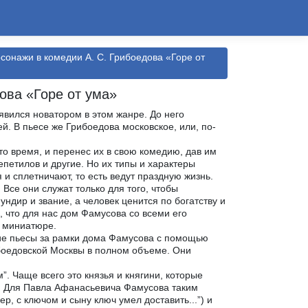
сонажи в комедии А. С. Грибоедова «Горе от
ова «Горе от ума»
явился новатором в этом жанре. До него
й. В пьесе же Грибоедова московское, или, по-
то время, и перенес их в свою комедию, дав им
петилов и другие. Но их типы и характеры
 и сплетничают, то есть ведут праздную жизнь.
Все они служат только для того, чтобы
ундир и звание, а человек ценится по богатству и
о, что для нас дом Фамусова со всеми его
в миниатюре.
вие пьесы за рамки дома Фамусова с помощью
ибоедовской Москвы в полном объеме. Они
 Чаще всего это князья и княгини, которые
а. Для Павла Афанасьевича Фамусова таким
, с ключом и сыну ключ умел доставить...”) и