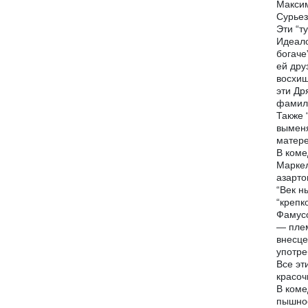
Максим
Сурьез
Эти “т
Идеало
богаче
ей дру
восхищ
эти Др
фамили
Также 
выменя
матере
В коме
Маркел
азарто
“Век н
“крепк
Фамусо
— плем
внесце
употре
Все эт
красоч
В коме
пышнос