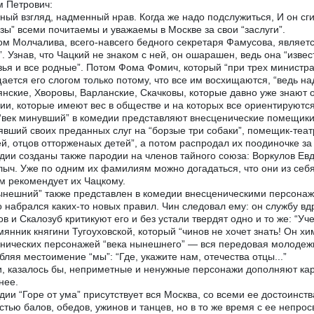
 Петрович:
ный взгляд, надменный нрав. Когда же надо подслужиться, И он сг
узы” всеми почитаемы и уважаемы в Москве за свои “заслуги”.
м Молчалива, всего-навсего бедного секретаря Фамусова, являетс
”. Узнав, что Чацкий не знаком с ней, он ошарашен, ведь она “из
зья и все родные”. Потом Фома Фомич, который “при трех министр
ается его слогом только потому, что все им восхищаются, “ведь на
янские, Хворовы, Варланские, Скачковы, которые давно уже знают о
и, которые имеют вес в обществе и на которых все ориентируются.
“век минувший” в комедии представляют внесценические помещики-
вший своих преданных слуг на “борзые три собаки”, помещик-театр
й, отцов отторженаых детей”, а потом распродал их поодиночке за
дии созданы также пародии на членов тайного союза: Воркулов Ев
ыч. Уже по одним их фамилиям можно догадаться, что они из себ
м рекомендует их Чацкому.
ынешний” также представлен в комедии внесценическими персонаж
о набрался каких-то новых правил. Чин следовал ему: он службу вдр
в и Скалозуб критикуют его и без устали твердят одно и то же: “Уч
янник княгини Тугоуховской, который “чинов не хочет знать! Он хим
нических персонажей “века нынешнего” — вся передовая молодежь
бляя местоимение “мы”: “Где, укажите нам, отечества отцы...”
и, казалось бы, неприметные и ненужные персонажи дополняют кар
нее.
дии “Горе от ума” присутствует вся Москва, со всеми ее достоинст
тью балов, обедов, ужинов и танцев, но в то же время с ее непр