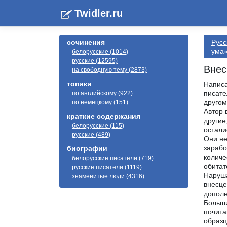
Twidler.ru
сочинения
Русс
ума
белорусские (1014)
русские (12595)
Внес
на свободную тему (2873)
топики
Написа
писате
по английскому (922)
другом
по немецкому (151)
Автор 
краткие содержания
другие
белорусские (115)
остали
русские (489)
Они не
зарабо
биографии
количе
белорусские писатели (719)
обитат
русские писатели (1119)
Наруша
знаменитые люди (4316)
внесце
дополн
Больши
почита
образц