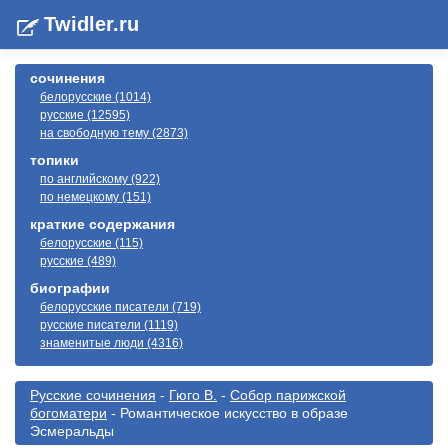
Twidler.ru
сочинения
белорусские (1014)
русские (12595)
на свободную тему (2873)
топики
по английскому (922)
по немецкому (151)
краткие содержания
белорусские (115)
русские (489)
биографии
белорусские писатели (719)
русские писатели (1119)
знаменитые люди (4316)
Русские сочинения
-
Гюго В.
-
Собор парижской
богоматери
- Романтическое искусство в образе
Эсмеральды