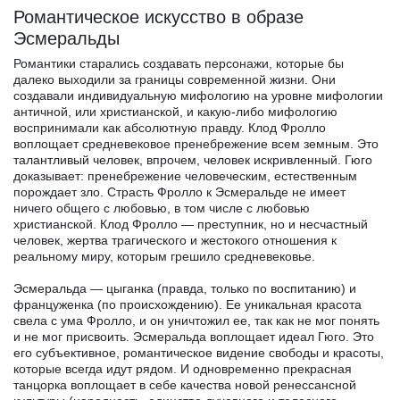
Романтическое искусство в образе
Эсмеральды
Романтики старались создавать персонажи, которые бы
далеко выходили за границы современной жизни. Они
создавали индивидуальную мифологию на уровне мифологии
античной, или христианской, и какую-либо мифологию
воспринимали как абсолютную правду. Клод Фролло
воплощает средневековое пренебрежение всем земным. Это
талантливый человек, впрочем, человек искривленный. Гюго
доказывает: пренебрежение человеческим, естественным
порождает зло. Страсть Фролло к Эсмеральде не имеет
ничего общего с любовью, в том числе с любовью
христианской. Клод Фролло — преступник, но и несчастный
человек, жертва трагического и жестокого отношения к
реальному миру, которым грешило средневековье.
Эсмеральда — цыганка (правда, только по воспитанию) и
француженка (по происхождению). Ее уникальная красота
свела с ума Фролло, и он уничтожил ее, так как не мог понять
и не мог присвоить. Эсмеральда воплощает идеал Гюго. Это
его субъективное, романтическое видение свободы и красоты,
которые всегда идут рядом. И одновременно прекрасная
танцорка воплощает в себе качества новой ренессансной