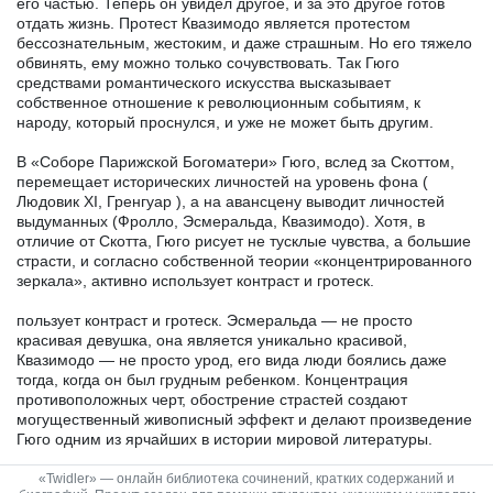
его частью. Теперь он увидел другое, и за это другое готов
отдать жизнь. Протест Квазимодо является протестом
бессознательным, жестоким, и даже страшным. Но его тяжело
обвинять, ему можно только сочувствовать. Так Гюго
средствами романтического искусства высказывает
собственное отношение к революционным событиям, к
народу, который проснулся, и уже не может быть другим.
В «Соборе Парижской Богоматери» Гюго, вслед за Скоттом,
перемещает исторических личностей на уровень фона (
Людовик ХI, Гренгуар ), а на авансцену выводит личностей
выдуманных (Фролло, Эсмеральда, Квазимодо). Хотя, в
отличие от Скотта, Гюго рисует не тусклые чувства, а большие
страсти, и согласно собственной теории «концентрированного
зеркала», активно использует контраст и гротеск.
пользует контраст и гротеск. Эсмеральда — не просто
красивая девушка, она является уникально красивой,
Квазимодо — не просто урод, его вида люди боялись даже
тогда, когда он был грудным ребенком. Концентрация
противоположных черт, обострение страстей создают
могущественный живописный эффект и делают произведение
Гюго одним из ярчайших в истории мировой литературы.
«Twidler» — онлайн библиотека сочинений, кратких содержаний и