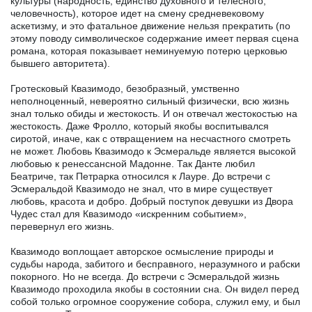
культуры (народность, единство духовного и телесного,
человечность), которое идет на смену средневековому
аскетизму, и это фатальное движение нельзя прекратить (по
этому поводу символическое содержание имеет первая сцена
романа, которая показывает неминуемую потерю церковью
бывшего авторитета).
Гротесковый Квазимодо, безобразный, умственно
неполноценный, невероятно сильный физически, всю жизнь
знал только обиды и жестокость. И он отвечал жестокостью на
жестокость. Даже Фролло, который якобы воспитывался
сиротой, иначе, как с отвращением на несчастного смотреть
не может. Любовь Квазимодо к Эсмеральде является высокой
любовью к ренессансной Мадонне. Так Данте любил
Беатриче, так Петрарка относился к Лауре. До встречи с
Эсмеральдой Квазимодо не знал, что в мире существует
любовь, красота и добро. Добрый поступок девушки из Двора
Чудес стал для Квазимодо «искренним событием»,
перевернул его жизнь.
Квазимодо воплощает авторское осмысление природы и
судьбы народа, забитого и бесправного, неразумного и рабски
покорного. Но не всегда. До встречи с Эсмеральдой жизнь
Квазимодо проходила якобы в состоянии сна. Он видел перед
собой только огромное сооружение собора, служил ему, и был