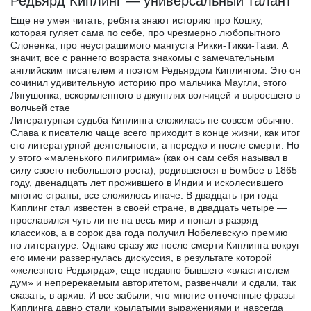
Редьярд Киплинг — универсальный талант
Еще не умея читать, ребята знают историю про Кошку,
которая гуляет сама по себе, про чрезмерно любопытного
Слоненка, про неустрашимого мангуста Рикки-Тикки-Тави. А
значит, все с раннего возраста знакомы с замечательным
английским писателем и поэтом Редьярдом Киплингом. Это он
сочинил удивительную историю про мальчика Маугли, этого
Лягушонка, вскормленного в джунглях волчицей и выросшего в
волчьей стае
Литературная судьба Киплинга сложилась не совсем обычно.
Слава к писателю чаще всего приходит в конце жизни, как итог
его литературной деятельности, а нередко и после смерти. Но
у этого «маленького пилигрима» (как он сам себя называл в
силу своего небольшого роста), родившегося в Бомбее в 1865
году, двенадцать лет прожившего в Индии и исколесившего
многие страны, все сложилось иначе. В двадцать три года
Киплинг стал известен в своей стране, в двадцать четыре —
прославился чуть ли не на весь мир и попал в разряд
классиков, а в сорок два года получил Нобелевскую премию
по литературе. Однако сразу же после смерти Киплинга вокруг
его имени развернулась дискуссия, в результате которой
«железного Редьярда», еще недавно бывшего «властителем
дум» и непререкаемым авторитетом, развенчали и сдали, так
сказать, в архив. И все забыли, что многие отточенные фразы
Киплинга давно стали крылатыми выражениями и навсегда