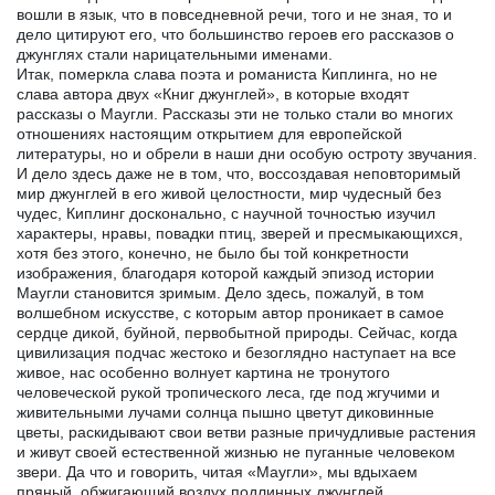
вошли в язык, что в повседневной речи, того и не зная, то и
дело цитируют его, что большинство героев его рассказов о
джунглях стали нарицательными именами.
Итак, померкла слава поэта и романиста Киплинга, но не
слава автора двух «Книг джунглей», в которые входят
рассказы о Маугли. Рассказы эти не только стали во многих
отношениях настоящим открытием для европейской
литературы, но и обрели в наши дни особую остроту звучания.
И дело здесь даже не в том, что, воссоздавая неповторимый
мир джунглей в его живой целостности, мир чудесный без
чудес, Киплинг досконально, с научной точностью изучил
характеры, нравы, повадки птиц, зверей и пресмыкающихся,
хотя без этого, конечно, не было бы той конкретности
изображения, благодаря которой каждый эпизод истории
Маугли становится зримым. Дело здесь, пожалуй, в том
волшебном искусстве, с которым автор проникает в самое
сердце дикой, буйной, первобытной природы. Сейчас, когда
цивилизация подчас жестоко и безоглядно наступает на все
живое, нас особенно волнует картина не тронутого
человеческой рукой тропического леса, где под жгучими и
живительными лучами солнца пышно цветут диковинные
цветы, раскидывают свои ветви разные причудливые растения
и живут своей естественной жизнью не пуганные человеком
звери. Да что и говорить, читая «Маугли», мы вдыхаем
пряный, обжигающий воздух подлинных джунглей,