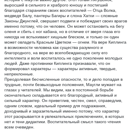
выросший в сильного и храброго юношу и постигший
благодаря стараниям своих воспитателей — Отца Волка,
медведя Балу, пантеры Багиры и слона Хатхи — сложные
Законы Джунглей, свершает подвиги и побеждает своих врагов
именно потому, что он человек. Он может остановить на бегу
оленя и сбить с ног кабана, но в отличие от зверя глаза его
никогда не вспыхивают хищным блеском, и только он один
может овладеть Красным Цветком — огнем. На вере Киплинга
в возможности человека как существа разумного и
благородного, на вере во всепобеждающую силу его
интеллекта и воли воспиталось не одно поколение молодых
людей. Даже противники Киплинга признавали, что он
формировал характеры — характеры активные, твердые,
непреклонные.
Преодолевая бесчисленные опасности, то и дело попадая в
трудные, почти безвыходные положения, Маугли мужает на
глазах у читателей. Мы видим, как в постоянной борьбе
окончательно складывается его благородный, активный и
сильный характер. Он приветлив, честен, смел, справедлив,
одним словом, идеальный пример для подражания,
доходчивый и заразительный именно потому, что характер
этот раскрывается в увлекательных приключениях, в которых
нет и тени дидактики. Воспитательный смысл такого чтения
всем очевиден.