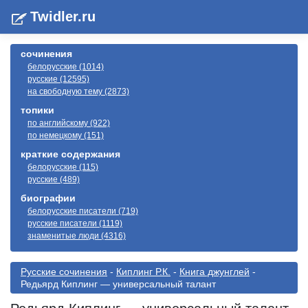
Twidler.ru
сочинения
белорусские (1014)
русские (12595)
на свободную тему (2873)
топики
по английскому (922)
по немецкому (151)
краткие содержания
белорусские (115)
русские (489)
биографии
белорусские писатели (719)
русские писатели (1119)
знаменитые люди (4316)
Русские сочинения
-
Киплинг Р.К.
-
Книга джунглей
-
Редьярд Киплинг — универсальный талант