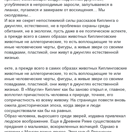
углубляемся в непроходимые заросли, запутываемся в
лианах, пугаемся и замираем от восхищения… Мы
околдованы...
И все же секрет непостижимой силы рассказов Киплинга о
джунглях, естественно, не в проблемах охраны среды
обитания, не в экологии, пусть даже в ее поэтическом аспекте,
а прежде всего в самих образах животных Киплинговские
животные не аллегорические, то есть воплощающие те или
иные человеческие черты, фигуры, а живые звери со своими
повадками, пластикой, они живут в джунглях естественной
жизнью.
екте, а прежде всего в самих образах животных Киплинговские
животные не аллегорические, то есть воплощающие те или
иные человеческие черты, фигуры, а живые звери со своими
повадками, пластикой, они живут в джунглях естественной
жизнью. В «Маугли» Киплинг как бы заново открыл и, главное,
воплотил причастность человека к природе, точнее, его
сопричастность ко всему живому. На страницах повести вновь
ожила доисторическая эпоха, когда звери и люди
сосуществовали как бы на равных.
Образ человека, выросшего среди зверей, издавна привлекал
людское воображение. Еще в Древнем Риме существовали
предания о мальчиках, вскормленных волчицей. Однако в
истории с Маугли важно другое. Этот голый Лягушонок,