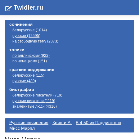
Twidler.ru
сочинения
белорусские (1014)
русские (12595)
на свободную тему (2873)
топики
по английскому (922)
по немецкому (151)
краткие содержания
белорусские (115)
русские (489)
биографии
белорусские писатели (719)
русские писатели (1119)
знаменитые люди (4316)
Русские сочинения
-
Кристи А.
-
В 4.50 из Паддинггона
-
Мисс Марпл