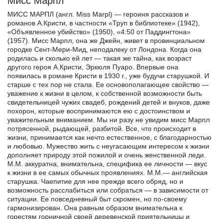
Мисс Марпл
МИСС МАРПЛ (англ. Miss Marpl) — героиня рассказов и
романов А.Кристи, в частности «Труп в библиотеке» (1942),
«Объявленное убийство» (1950), «4:50 от Паддингтона»
(1957). Мисс Марпл, она же Джейн, живет в провинциальном
городке Сент-Мери-Мид, неподалеку от Лондона. Когда она
родилась и сколько ей лет — такая же тайна, как возраст
другого героя А.Кристи, Эркюля Пуаро. Впервые она
появилась в романе Кристи в 1930 г., уже будучи старушкой. И
старше с тех пор не стала. Ее основополагающее свойство —
уважение к жизни в целом, к собственной возможности быть
свидетельницей чужих свадеб, рождений детей и внуков, даже
похорон, которые воспринимаются ею с достоинством и
уважительным вниманием. Мы ни разу не увидим мисс Марпл
потрясенной, рыдающей, разбитой. Все, что происходит в
жизни, принимается как нечто естественное, с благодарностью
и любовью. Мужество жить с неугасающим интересом к жизни
дополняет природу этой пожилой и очень женственной леди.
М.М. аккуратна, внимательна, специфика ее личности — вкус
к жизни в ее самых обычных проявлениях. М.М.— английская
старушка. Чаепитие для нее прежде всего обряд, но и
возможность расслабиться или собраться — в зависимости от
ситуации. Ее повседневный быт скромен, но по-своему
гармонизирован. Она равным образом внимательна к
горестям горничной своей деревенской приятельницы и