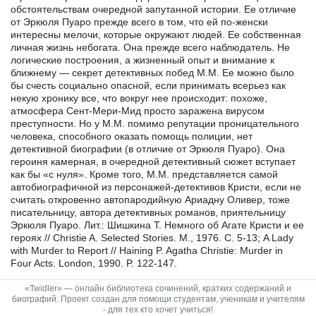
обстоятельствам очередной запутанной истории. Ее отличие
от Эркюля Пуаро прежде всего в том, что ей по-женски
интересны мелочи, которые окружают людей. Ее собственная
личная жизнь небогата. Она прежде всего наблюдатель. Не
логические построения, а жизненный опыт и внимание к
ближнему — секрет детективных побед М.М. Ее можно было
бы счесть социально опасной, если принимать всерьез как
некую хронику все, что вокруг нее происходит: похоже,
атмосфера Сент-Мери-Мид просто заражена вирусом
преступности. Но у М.М. помимо репутации проницательного
человека, способного оказать помощь полиции, нет
детективной биографии (в отличие от Эркюля Пуаро). Она
героиня камерная, в очередной детективный сюжет вступает
как бы «с нуля». Кроме того, М.М. представляется самой
автобиографичной из персонажей-детективов Кристи, если не
считать откровенно автопародийную Ариадну Оливер, тоже
писательницу, автора детективных романов, приятельницу
Эркюля Пуаро. Лит.: Шишкина Т. Немного об Агате Кристи и ее
героях // Christie A. Selected Stories. M., 1976. С. 5-13; A Lady
with Murder to Report // Haining P. Agatha Christie: Murder in
Four Acts. London, 1990. P. 122-147.
«Twidler» — онлайн библиотека сочинений, кратких содержаний и
биографий. Проект создан для помощи студентам, ученикам и учителям
- для тех кто хочет учиться!