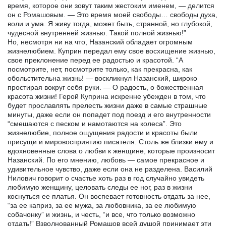
время, которое они зовут таким жестоким именем, — делится
он с Ромашовым. — Это время моей свободы… свободы духа,
воли и ума. Я живу тогда, может быть, странной, но глубокой,
чудесной внутренней жизнью. Такой полной жизнью!”
Но, несмотря ни на что, Назанский обладает огромным
жизнелюбием. Куприн передал ему свое восхищение жизнью,
свое преклонение перед ее радостью и красотой. “А
посмотрите, нет, посмотрите только, как прекрасна, как
обольстительна жизнь! — воскликнул Назанский, широко
простирая вокруг себя руки. — О радость, о божественная
красота жизни! Герой Куприна искренне убежден в том, что
будет прославлять прелесть жизни даже в самые страшные
минуты, даже если он попадет под поезд и его внутренности
“смешаются с песком и намотаются на колеса”. Это
жизнелюбие, полное ощущения радости и красоты были
присущи и мировосприятию писателя. Столь же близки ему и
вдохновенные слова о любви к женщине, которые произносит
Назанский. По его мнению, любовь — самое прекрасное и
удивительное чувство, даже если она не разделена. Василий
Нилович говорит о счастье хоть раз в год случайно увидеть
любимую женщину, целовать следы ее ног, раз в жизни
коснуться ее платья. Он воспевает готовность отдать за нее,
“за ее каприз, за ее мужа, за любовника, за ее любимую
собачонку” и жизнь, и честь, “и все, что только возможно
отдать!” Взволнованный Ромашов всей душой принимает эти