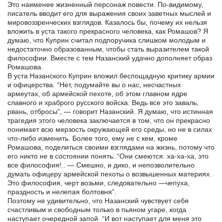
Это наименее жизненный персонаж повести. По-видимому,
писатель вводит его для выражения своих заветных мыслей и
мировоззренческих взглядов. Казалось бы, почему их нельзя
вложить в уста такого прекрасного человека, как Ромашов? Я
думаю, что Куприн считал подпоручика слишком молодым и
недостаточно образованным, чтобы стать выразителем такой
философии. Вместе с тем Назанский удачно дополняет образ
Ромашова.
В уста Назанского Куприн вложил беспощадную критику армии
и офицерства. “Нет, подумайте вы о нас, несчастных
армеутах, об армейской пехоте, об этом главном ядре
славного и храброго русского войска. Ведь все это заваль,
рвань, отбросы”, — говорит Назанский. Я думаю, что истинная
трагедия этого человека заключается в том, что он прекрасно
понимает всю мерзость окружающей его среды, но не в силах
что-либо изменить. Более того, ему не с кем, кроме
Ромашова, поделиться своими взглядами на жизнь, потому что
его никто не в состоянии понять: “Они смеются. ха-ха-ха, это
все философия!.. — Смешно, и дико, и непозволительно
думать офицеру армейской пехоты о возвышенных материях.
Это философия, черт возьми, следовательно —чепуха,
праздность и нелепая болтовня”.
Поэтому не удивительно, что Назанский чувствует себя
счастливым и свободным только в пьяном угаре, когда
наступает очередной запой. “И вот наступает для меня это