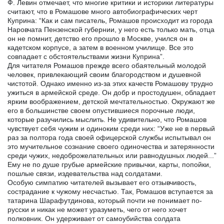
Ф. Левин отмечает, что многие критики и историки литературы
считают, что в Ромашове много автобиографических черт
Куприна: “Как и сам писатель, Ромашов происходит из города
Наровчата Пензенской губернии, у него есть только мать, отца
он не помнит, детство его прошло в Москве, учился он в
кадетском корпусе, а затем в военном училище. Все это
совпадает с обстоятельствами жизни Куприна”.
Для читателя Ромашов прежде всего обаятельный молодой
человек, привлекающий своим благородством и душевной
чистотой. Однако именно из-за этих качеств Ромашову трудно
ужиться в армейской среде. Он добр и простодушен, обладает
ярким воображением, детской мечтательностью. Окружают же
его в большинстве своем опустившиеся порочные люди,
которые разучились мыслить. Не удивительно, что Ромашов
чувствует себя чужим и одиноким среди них: “Уже не в первый
раз за полтора года своей офицерской службы испытывал он
это мучительное сознание своего одиночества и затерянности
среди чужих, недоброжелательных или равнодушных людей...”
Ему не по душе грубые армейские привычки, карты, попойки,
пошлые связи, издевательства над солдатами.
Особую симпатию читателей вызывает его отзывчивость,
сострадание к чужому несчастью. Так, Ромашов вступается за
татарина Шарафутдинова, который почти не понимает по-
русски и никак не может уразуметь, чего от него хочет
полковник. Он удерживает от самоубийства солдата