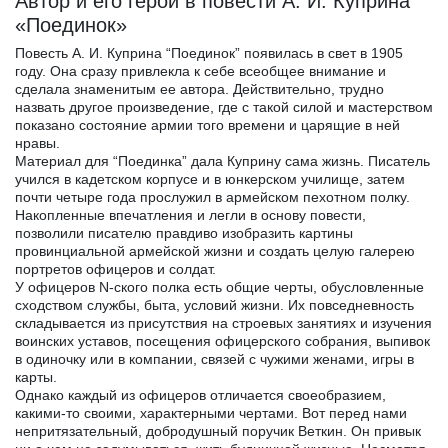
Автор и его герои в повести А. И. Куприна
«Поединок»
Повесть А. И. Куприна “Поединок” появилась в свет в 1905
году. Она сразу привлекла к себе всеобщее внимание и
сделала знаменитым ее автора. Действительно, трудно
назвать другое произведение, где с такой силой и мастерством
показано состояние армии того времени и царящие в ней
нравы.
Материал для “Поединка” дала Куприну сама жизнь. Писатель
учился в кадетском корпусе и в юнкерском училище, затем
почти четыре года прослужил в армейском пехотном полку.
Накопленные впечатления и легли в основу повести,
позволили писателю правдиво изобразить картины
провинциальной армейской жизни и создать целую галерею
портретов офицеров и солдат.
У офицеров N-ского полка есть общие черты, обусловленные
сходством службы, быта, условий жизни. Их повседневность
складывается из присутствия на строевых занятиях и изучения
воинских уставов, посещения офицерского собрания, выпивок
в одиночку или в компании, связей с чужими женами, игры в
карты.
Однако каждый из офицеров отличается своеобразием,
какими-то своими, характерными чертами. Вот перед нами
непритязательный, добродушный поручик Веткин. Он привык