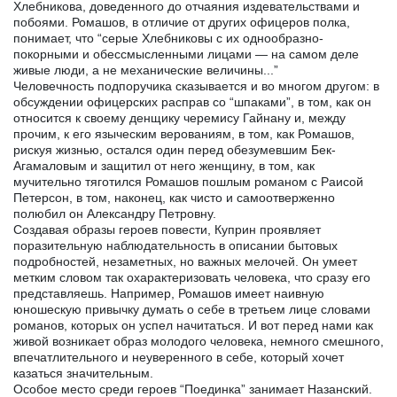
Хлебникова, доведенного до отчаяния издевательствами и
побоями. Ромашов, в отличие от других офицеров полка,
понимает, что “серые Хлебниковы с их однообразно-
покорными и обессмысленными лицами — на самом деле
живые люди, а не механические величины...”
Человечность подпоручика сказывается и во многом другом: в
обсуждении офицерских расправ со “шпаками”, в том, как он
относится к своему денщику черемису Гайнану и, между
прочим, к его языческим верованиям, в том, как Ромашов,
рискуя жизнью, остался один перед обезумевшим Бек-
Агамаловым и защитил от него женщину, в том, как
мучительно тяготился Ромашов пошлым романом с Раисой
Петерсон, в том, наконец, как чисто и самоотверженно
полюбил он Александру Петровну.
Создавая образы героев повести, Куприн проявляет
поразительную наблюдательность в описании бытовых
подробностей, незаметных, но важных мелочей. Он умеет
метким словом так охарактеризовать человека, что сразу его
представляешь. Например, Ромашов имеет наивную
юношескую привычку думать о себе в третьем лице словами
романов, которых он успел начитаться. И вот перед нами как
живой возникает образ молодого человека, немного смешного,
впечатлительного и неуверенного в себе, который хочет
казаться значительным.
Особое место среди героев “Поединка” занимает Назанский.