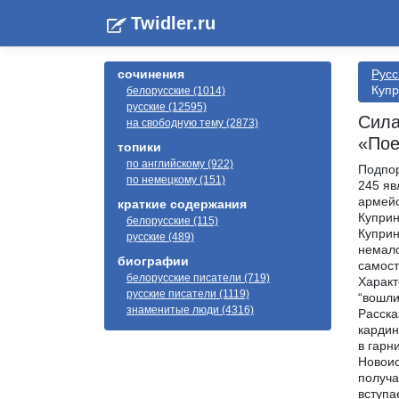
Twidler.ru
сочинения
Русс
Купр
белорусские (1014)
русские (12595)
Сила
на свободную тему (2873)
«Пое
топики
по английскому (922)
Подпор
по немецкому (151)
245 яв
армейс
краткие содержания
Куприн
белорусские (115)
Куприн
русские (489)
немало
биографии
самост
белорусские писатели (719)
Характ
русские писатели (1119)
“вошли
знаменитые люди (4316)
Расска
кардин
в гарн
Новоис
получа
вступа