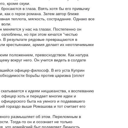
го, кроме скуки.
бросаются в глаза. Взять хотя бы его привычку
, как о герое романа. Затем автор ближе
евная теплота, мягкость, сострадание. Однако все
 воли.
 меняется у нас на глазах. Постепенно он
, озлоблены, но при этом кичатся “честью
о. В результате рядовые превращаются в
 или крестьянами, армия делает их неотличимыми
своим положением, превосходством. Как натура
ему вокруг него. Он учится видеть в солдате
ившийся офицер-философ. В его уста Куприн
еобходимости борьбы против царизма (оплот
 скатывается к идеям ницшеанства, к воспеванию
 офицер хоть и передает многие идеи и
я офицерского быта на умного и подававшего
ий гораздо выше Ромашова и тот считает его
 много размышляет об этом. Переломным в
ти. Тогда-то он и осознает не только
дя, что армейский быт подавляет Личность,