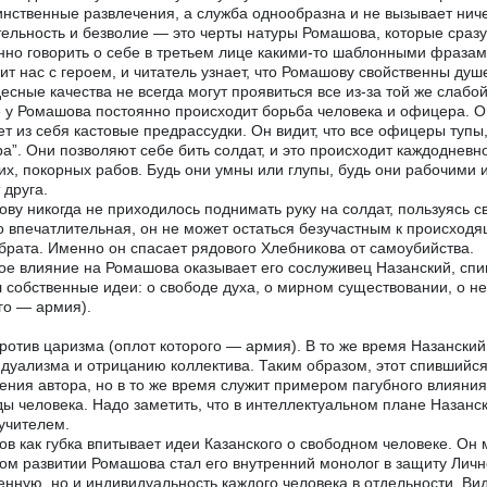
инственные развлечения, а служба однообразна и не вызывает ниче
ельность и безволие — это черты натуры Ромашова, которые сразу 
но говорить о себе в третьем лице какими-то шаблонными фразами
ит нас с героем, и читатель узнает, что Ромашову свойственны душ
десные качества не всегда могут проявиться все из-за той же слабой
 у Ромашова постоянно происходит борьба человека и офицера. Он
ет из себя кастовые предрассудки. Он видит, что все офицеры тупы
а”. Они позволяют себе бить солдат, и это происходит каждодневн
их, покорных рабов. Будь они умны или глупы, будь они рабочими
 друга.
ву никогда не приходилось поднимать руку на солдат, пользуясь 
о впечатлительная, он не может остаться безучастным к происходящ
 брата. Именно он спасает рядового Хлебникова от самоубийства.
е влияние на Ромашова оказывает его сослуживец Назанский, сп
 собственные идеи: о свободе духа, о мирном существовании, о н
го — армия).
ротив царизма (оплот которого — армия). В то же время Назанский
дуализма и отрицанию коллектива. Таким образом, этот спившийся
ения автора, но в то же время служит примером пагубного влияни
ы человека. Надо заметить, что в интеллектуальном плане Назанск
учителем.
в как губка впитывает идеи Казанского о свободном человеке. Он
ом развитии Ромашова стал его внутренний монолог в защиту Личнос
енную, но и индивидуальность каждого человека в отдельности. Ви