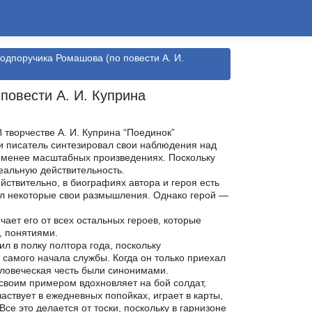
подпоручика Ромашова (по повести А. И.
повести А. И. Куприна
творчестве А. И. Куприна “Поединок”
и писатель синтезировал свои наблюдения над
в менее масштабных произведениях. Поскольку
реальную действительность.
йствительно, в биографиях автора и героя есть
ил некоторые свои размышления. Однако герой —
ает его от всех остальных героев, которые
, понятиями.
ил в полку полтора года, поскольку
самого начала службы. Когда он только приехал
человеческая честь были синонимами.
 своим примером вдохновляет на бой солдат,
аствует в ежедневных попойках, играет в карты,
се это делается от тоски, поскольку в гарнизоне