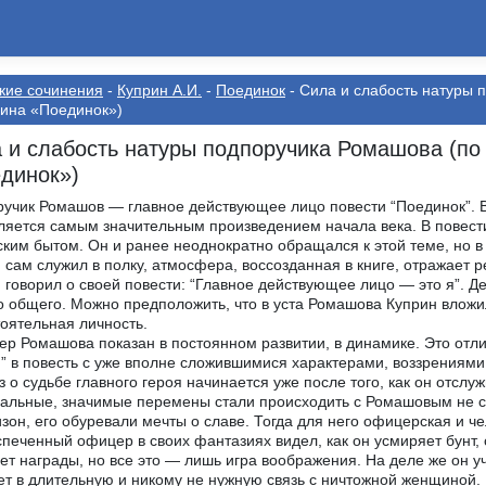
кие сочинения
-
Куприн А.И.
-
Поединок
- Сила и слабость натуры 
ина «Поединок»)
 и слабость натуры подпоручика Ромашова (по 
динок»)
учик Ромашов — главное действующее лицо повести “Поединок”. В 
ляется самым значительным произведением начала века. В повест
ким бытом. Он и ранее неоднократно обращался к этой теме, но 
 сам служил в полку, атмосфера, воссозданная в книге, отражает 
 говорил о своей повести: “Главное действующее лицо — это я”. Де
 общего. Можно предположить, что в уста Ромашова Куприн влож
оятельная личность.
ер Ромашова показан в постоянном развитии, в динамике. Это отлич
” в повесть с уже вполне сложившимися характерами, воззрениями
з о судьбе главного героя начинается уже после того, как он отслуж
альные, значимые перемены стали происходить с Ромашовым не с 
изон, его обуревали мечты о славе. Тогда для него офицерская и 
печенный офицер в своих фантазиях видел, как он усмиряет бунт,
ет награды, но все это — лишь игра воображения. На деле же он уч
ет в длительную и никому не нужную связь с ничтожной женщиной. В