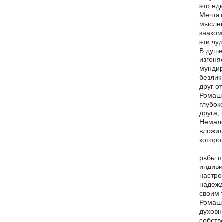
это ед
Мечтат
мыслен
знаком
эти чу
В душе
изгоня
мундир
безлик
друг от
Ромашо
глубок
друга,
Немало
вложил
которо
рьбы п
индиви
настро
надежд
своим 
Ромашо
духовн
собств