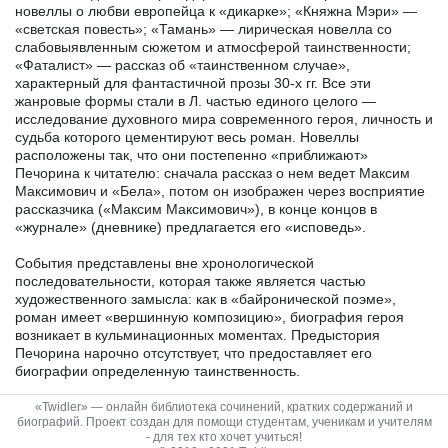
новеллы о любви европейца к «дикарке»; «Княжна Мэри» —
«светская повесть»; «Тамань» — лирическая новелла со
слабовыявленным сюжетом и атмосферой таинственности;
«Фаталист» — рассказ об «таинственном случае»,
характерный для фантастичной прозы 30-х гг. Все эти
жанровые формы стали в Л. частью единого целого —
исследование духовного мира современного героя, личность и
судьба которого цементируют весь роман. Новеллы
расположены так, что они постепенно «приближают»
Печорина к читателю: сначала рассказ о нем ведет Максим
Максимович и «Бела», потом он изображен через восприятие
рассказчика («Максим Максимович»), в конце концов в
«журнале» (дневнике) предлагается его «исповедь».
События представлены вне хронологической
последовательности, которая также является частью
художественного замысла: как в «байронической поэме»,
роман имеет «вершинную композицию», биография героя
возникает в кульминационных моментах. Предыстория
Печорина нарочно отсутствует, что предоставляет его
биографии определенную таинственность.
«Twidler» — онлайн библиотека сочинений, кратких содержаний и
биографий. Проект создан для помощи студентам, ученикам и учителям
- для тех кто хочет учиться!