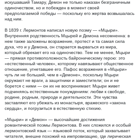
искушавший Тамару, Демон не только наказан безграничным
одиночеством, но и побежден в момент своей
предполагаемой победы — поскольку его жертва возвышалась
над ним.
В 1839 г. Лермонтов написал новую поэму — «Мцыри».
Внутренняя родственность Мцырей и Демона несомненна: в
нем также заложены возражение, протест и та самая сила
духа, что и у Демона, он старается вырваться из мира,
который обрекает его на одиночество. Тем не менее, Мцыри
— прямая противоположность байроническому герою: это
«естественный человек», которому навязывают общественное
отношение, угнетавшее его. Пафос возражения в «Мцыри»
чуть ли не больший, чем в «Демоне», поскольку Мцыри
окружают не враги, а защитники и заместители; он и не
борется с ними — он их не воспринимает. Мцыри живет
подчиняясь естественным понуждениям: любви к свободе,
родине, родным, природе и деятельности. Эти чувства
заставляют его убежать из монастыря, вражеского «закона
сердца», и погрузиться в естественную стихию.
«Мцыри» и «Демон» — высочайшие достижения
романтической поэмы Лермонтова. В них сложился и особый
лермонтовский язык — языковой поток, который захватывает
читателя, внешне похожий на импровизацию, где лирическая