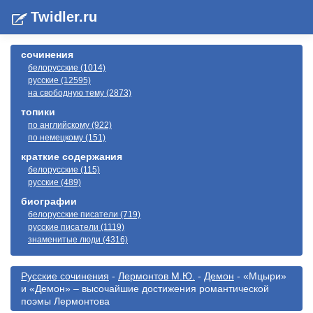
Twidler.ru
сочинения
белорусские (1014)
русские (12595)
на свободную тему (2873)
топики
по английскому (922)
по немецкому (151)
краткие содержания
белорусские (115)
русские (489)
биографии
белорусские писатели (719)
русские писатели (1119)
знаменитые люди (4316)
Русские сочинения
-
Лермонтов М.Ю.
-
Демон
- «Мцыри»
и «Демон» – высочайшие достижения романтической
поэмы Лермонтова