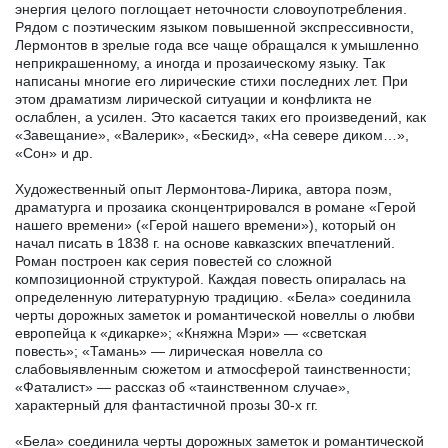
энергия целого поглощает неточности словоупотребления.
Рядом с поэтическим языком повышенной экспрессивности,
Лермонтов в зрелые года все чаще обращался к умышленно
неприкрашенному, а иногда и прозаическому языку. Так
написаны многие его лирические стихи последних лет. При
этом драматизм лирической ситуации и конфликта не
ослаблен, а усилен. Это касается таких его произведений, как
«Завещание», «Валерик», «Бескид», «На севере диком…»,
«Сон» и др.
Художественный опыт Лермонтова-Лирика, автора поэм,
драматурга и прозаика сконцентрировался в романе «Герой
нашего времени» («Герой нашего времени»), который он
начал писать в 1838 г. на основе кавказских впечатлений.
Роман построен как серия повестей со сложной
композиционной структурой. Каждая повесть опиралась на
определенную литературную традицию. «Бела» соединила
черты дорожных заметок и романтической новеллы о любви
европейца к «дикарке»; «Княжна Мэри» — «светская
повесть»; «Тамань» — лирическая новелла со
слабовыявленным сюжетом и атмосферой таинственности;
«Фаталист» — рассказ об «таинственном случае»,
характерный для фантастичной прозы 30-х гг.
«Бела» соединила черты дорожных заметок и романтической