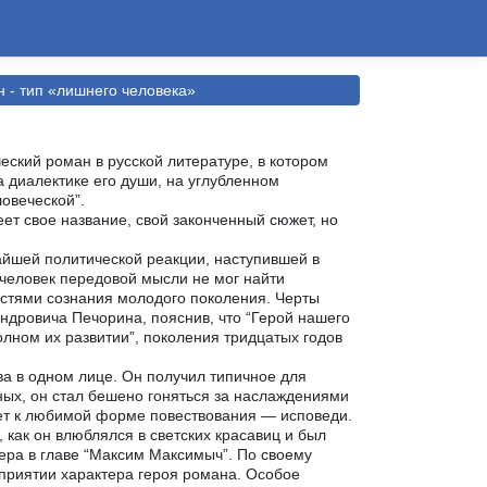
 - тип «лишнего человека»
ский роман в русской литературе, в котором
 диалектике его души, на углубленном
ловеческой”.
еет свое название, свой законченный сюжет, но
чайшей политической реакции, наступившей в
 человек передовой мысли не мог найти
стями сознания молодого поколения. Черты
ндровича Печорина, пояснив, что “Герой нашего
олном их развитии”, поколения тридцатых годов
ва в одном лице. Он получил типичное для
ных, он стал бешено гоняться за наслаждениями
ает к любимой форме повествования — исповеди.
, как он влюблялся в светских красавиц и был
ера в главе “Максим Максимыч”. По своему
осприятии характера героя романа. Особое