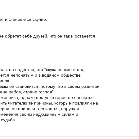
ет и становится скучно:
не обретет себе друзей, что он так и останется
аз, он надеется, что “скука не живет под
тается непонятым и в водяном обществе
инок.
ым он становится, потому что в своем развитии
ане рабов, стране господ”.
менника, однако поступки героя не являются
нить читателю те причины, которые повлияли на
ероя, он приносит несчастья, нарушая
применения своим недюжинным силам и
 судьба.