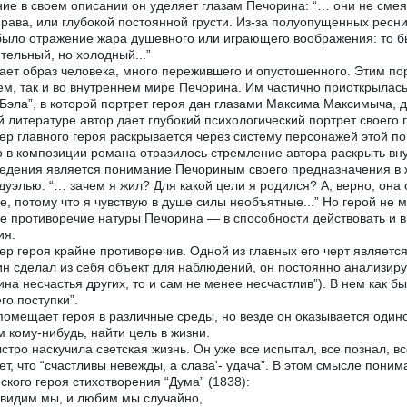
ие в своем описании он уделяет глазам Печорина: “… они не смеял
нрава, или глубокой постоянной грусти. Из-за полуопущенных рес
было отражение жара душевного или играющего воображения: то бы
тельный, но холодный...”
ает образ человека, много пережившего и опустошенного. Этим п
м, так и во внутреннем мире Печорина. Им частично приоткрылась
“Бэла”, в которой портрет героя дан глазами Максима Максимыча, 
й литературе автор дает глубокий психологический портрет своего 
ер главного героя раскрывается через систему персонажей этой по
 в композиции романа отразилось стремление автора раскрыть вн
едения является понимание Печориным своего предназначения в ж
дуэлью: “… зачем я жил? Для какой цели я родился? А, верно, она
е, потому что я чувствую в душе силы необъятные...” Но герой не м
е противоречие натуры Печорина — в способности действовать и в 
ия.
ер героя крайне противоречив. Одной из главных его черт является,
н сделал из себя объект для наблюдений, он постоянно анализируе
ина несчастья других, то и сам не менее несчастлив”). В нем как бы
его поступки”.
помещает героя в различные среды, но везде он оказывается одино
 кому-нибудь, найти цель в жизни.
стро наскучила светская жизнь. Он уже все испытал, все познал, 
ет, что “счастливы невежды, а слава'- удача”. В этом смысле по
ского героя стихотворения “Дума” (1838):
видим мы, и любим мы случайно,