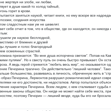
не жертвуя ни злобе, ни любви,
твует в душе какой-то холод тайный,
огонь горит в крови.
пытается заняться наукой, читает книги, но ему вскоре все надоеда
поэзии, создания искусства
гом сладостным нам ум не шевелят.
ает себе отчет в том, что в обществе, где он находится, он никогда 
ятым:
ушили ум наукою бесплодной,
вистливо от ближних и друзей
ы лучшие и голос благородный
ем осмеянных страстей.
романа признается: “Во мне душа испорчена светом”. Попав на Кавк
кими пулями”. Но к свисту пуль он очень быстро привыкает. Он ос
рска. А ведь герой стремится “любить весь мир”, но оказывается од
ние Печорина трагично. Он действительно “лишний человек”. Таков
альше большинства, развиваясь в личность, обреченную жить в “стр
 образ Печорина, Лермонтов разрушил романтический идеал совре
телями ни его достоинств, ни недостатков. Автор попытался объяс
ление характера Печорина. Всем людям, с кем сталкивает судьба г
венные законы общества. Он нигде не может найти себе места, 
ностям, поэтому Печорин — лишний везде, куда бы его ни бросала