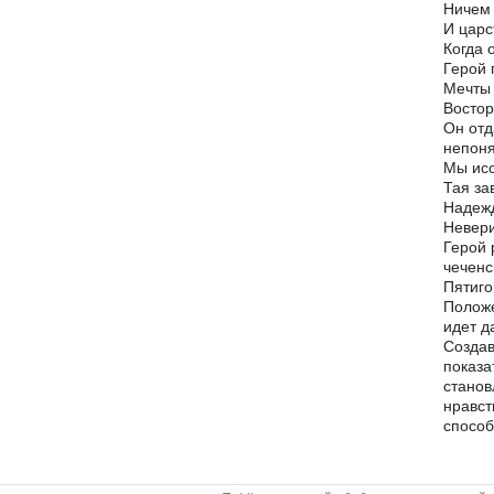
Ничем 
И царс
Когда 
Герой 
Мечты 
Востор
Он отд
непон
Мы исс
Тая за
Надежд
Невери
Герой 
чеченс
Пятиго
Положе
идет д
Создав
показа
станов
нравст
способ