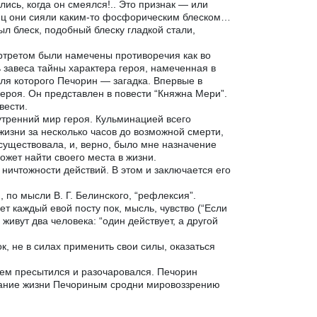
ись, когда он смеялся!.. Это признак — или
ниц они сияли каким-то фосфорическим блеском…
л блеск, подобный блеску гладкой стали,
ортретом были намечены противоречия как во
 завеса тайны характера героя, намеченная в
для которого Печорин — загадка. Впервые в
героя. Он представлен в повести “Княжна Мери”.
вести.
утренний мир героя. Кульминацией всего
изни за несколько часов до возможной смерти,
 существовала, и, верно, было мне назначение
ожет найти своего места в жизни.
ничтожности действий. В этом и заключается его
 по мысли В. Г. Белинского, “рефлексия”.
т каждый евой посту пок, мысль, чувство (“Если
 живут два человека: “один действует, а другой
к, не в силах применить свои силы, оказаться
всем пресытился и разочаровался. Печорин
нимание жизни Печориным сродни мировоззрению