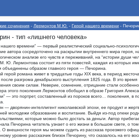
кие сочинения
-
Лермонтов М.Ю.
-
Герой нашего времени
- Печорин
рин - тип «лишнего человека»
 нашего времени” — первый реалистический социально-психологиче
ие автора сосредоточено на раскрытии внутреннего мира героя, на
огическом анализе его чувств и переживаний, на “истории души че
М. Ю. Лермонтова состоит из пяти повестей, каждая из которых им
и объединены образом главного героя — Печорина.
й герой романа живет в тридцатые годы XIX века, в период жесто
 после разгрома декабрьского выступления 1825 года. В это время
ения своим силам. Неверие, сомнение, отрицание стали особенно
ера этого поколения Лермонтов обобщил в образе Григория Алекса
и” — это портрет, составленный из пороков всего… поколения, в п
а.
н — дворянин-интеллигент николаевской эпохи, ее продукт и жерт
ней молодежи образование и воспитание. Выйдя из-под опеки род
ольствиями, которые можно было достать за деньги. Автор прибег
нала Печорина читатель узнает о его жизни в большом свете, о том
 О внешности героя мы можем судить из рассказа проезжего офиц
рному уровню рассказчик близок Печорину, что сказалось на его в