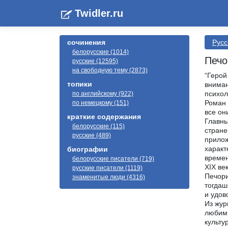
Twidler.ru
сочинения
Русс
белорусские (1014)
Печо
русские (12595)
на свободную тему (2873)
“Герой
топики
вниман
психол
по английскому (922)
Роман 
по немецкому (151)
все он
краткие содержания
Главны
белорусские (115)
стране
русские (489)
прилож
характ
биографии
времен
белорусские писатели (719)
XIX век
русские писатели (1119)
Печори
знаменитые люди (4316)
тогдаш
и удов
Из жур
любим.
культу