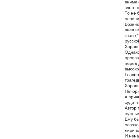
вниман
злого 
То не 
ослепи
Возник
внешне
главе 
русско
Характ
Однако
произв
перед 
высоко
Главно
трагед
Характ
Печори
я прич
судит 
Автор 
нужным
Ему бы
осозна
лириче
И нена