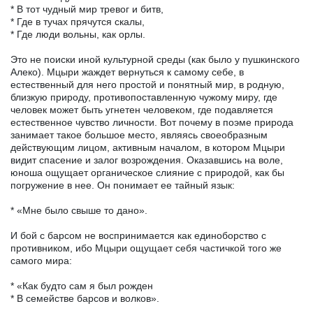
* В тот чудный мир тревог и битв,
* Где в тучах прячутся скалы,
* Где люди вольны, как орлы.
Это не поиски иной культурной среды (как было у пушкинского
Алеко). Мцыри жаждет вернуться к самому себе, в
естественный для него простой и понятный мир, в родную,
близкую природу, противопоставленную чужому миру, где
человек может быть угнетен человеком, где подавляется
естественное чувство личности. Вот почему в поэме природа
занимает такое большое место, являясь своеобразным
действующим лицом, активным началом, в котором Мцыри
видит спасение и залог возрождения. Оказавшись на воле,
юноша ощущает органическое слияние с природой, как бы
погружение в нее. Он понимает ее тайный язык:
* «Мне было свыше то дано».
И бой с барсом не воспринимается как единоборство с
противником, ибо Мцыри ощущает себя частичкой того же
самого мира:
* «Как будто сам я был рожден
* В семействе барсов и волков».