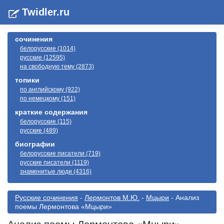
Twidler.ru
сочинения
белорусские (1014)
русские (12595)
на свободную тему (2873)
топики
по английскому (922)
по немецкому (151)
краткие содержания
белорусские (115)
русские (489)
биографии
белорусские писатели (719)
русские писатели (1119)
знаменитые люди (4316)
Русские сочинения
-
Лермонтов М.Ю.
-
Мцыри
- Анализ
поемы Лермонтова «Мцыри»