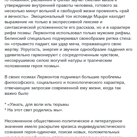
утверждение внутренней правоты человека, готового за
несколько минут вольной и свободной жизни променять «рай
и вечность». Эмоциональный тон исповеди Мцыри находит
выражение не только в экспрессивной лексике и
синтаксической усложненности его рассказа, но и в характере
рифм поэмы: Лермонтов использовал только мужские рифмы.
Белинский специально подчеркивал своеобразие ритма стиха:
он «отрывисто падает, как удар меча, поражающего свою
жертву. Упругость, энергия и звучное однообразие падения его
удивительно гармонируют с сосредоточенным чувством,
несокрушимою силою могучей натуры и трагическим
положением героя поэмы».
В своих поэмах Лермонтов поднимал большие проблемы
философского, социального и психологического характера,
отвечающие запросам современной ему жизни, когда так
важно было
* «Узнать, для воли иль тюрьмы
* На этот свет родились мы».
Несомненное общественно-политическое и литературное
значение имело раскрытие кризиса индивидуалистического
сознания героя-одиночки, поиски новых, положительных