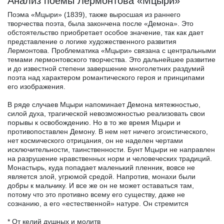
Анализ поемы Лермонтова «Мцыри»
Поэма «Мцыри» (1839), также выросшая из раннего
творчества поэта, была закончена после «Демона». Это
обстоятельство приобретает особое значение, так как дает
представление о логике художественного развития
Лермонтова. Проблематика «Мцыри» связана с центральными
темами лермонтовского творчества. Это дальнейшее развитие
и до известной степени завершение многолетних раздумий
поэта над характером романтического героя и принципами
его изображения.
В ряде случаев Мцыри напоминает Демона мятежностью,
силой духа, трагической невозможностью реализовать свои
порывы к освобождению. Но в то же время Мцыри и
противопоставлен Демону. В нем нет ничего эгоистического,
нет космического отрицания, он не наделен чертами
исключительности, таинственности. Бунт Мцыри не направлен
на разрушение нравственных норм и человеческих традиций.
Монастырь, куда попадает маленький пленник, вовсе не
является злой, угрюмой средой. Напротив, монахи были
добры к мальчику. И все же он не может оставаться там,
потому что это противно всему его существу, даже не
сознанию, а его «естественной» натуре. Он стремится
* От келий душных и молитв