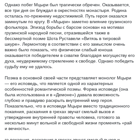
Однако побег Мцыри был трагически обречен. Оказывается,
все три дня он блуждал в окрестностях монастыря. Родина
осталась по-прежнему недостижимой. Путь героя оказался
замкнутым по кругу. В «Мцыри» заметно влияние грузинского
фольклора. Эпизод борьбы с барсом основан на мотивах
грузинской народной песни, отразившейся также в
бессмертной поэме Шота Руставели «Витязь в тигровой
шкуре». Лермонтову в соответствии с его замыслом очень
важно было показать, что физически слабый юноша
оказывается победителем в схватке благодаря могуществу его
духа, неудержимому стремлению к свободе. Однако победить
судьбу ему не удалось.
Поэма в основной своей части представляет монолог Мцыри
— его исповедь, что является одной из характерных
особенностей романтической поэмы. Форма исповеди (она
была использована и в «Демоне») давала возможность
глубоко и правдиво раскрыть внутренний мир героя.
Показательно, что в исповеди Мцыри вместо традиционного
покаяния, раскаяния в грехах звучат смелый вызов и
утверждение внутренней правоты человека, готового за
несколько минут вольной и свободной жизни променять «рай
и вечность».
го покаяния, раскаяния в грехах звучат смелый вызов и