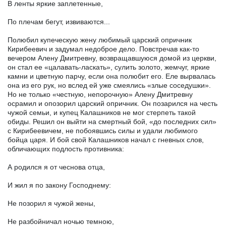
В ленты яркие заплетенные,
По плечам бегут, извиваются...
Полюбил купеческую жену любимый царский опричник
Кирибеевич и задумал недоброе дело. Повстречав как-то
вечером Алену Дмитревну, возвращавшуюся домой из церкви,
он стал ее «цалавать-ласкать», сулить золото, жемчуг, яркие
камни и цветную парчу, если она полюбит его. Еле вырвалась
она из его рук, но вслед ей уже смеялись «злые соседушки».
Но не только «честную, непорочную» Алену Дмитревну
осрамил и опозорил царский опричник. Он позарился на честь
чужой семьи, и купец Калашников не мог стерпеть такой
обиды. Решил он выйти на смертный бой, «до последних сил»
с Кирибеевичем, не побоявшись силы и удали любимого
бойца царя. И бой свой Калашников начал с гневных слов,
обличающих подлость противника:
А родился я от чеснова отца,
И жил я по закону Господнему:
Не позорил я чужой жены,
Не разбойничал ночью темною,