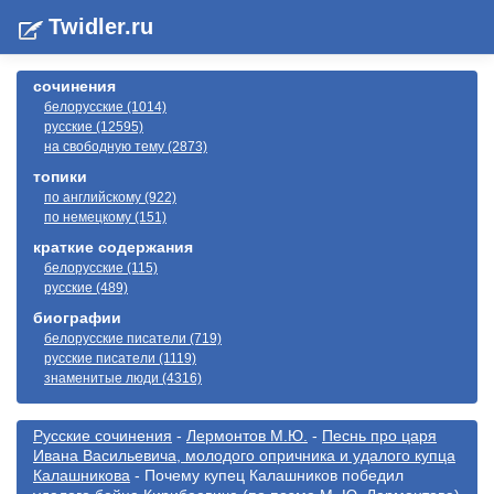
Twidler.ru
сочинения
белорусские (1014)
русские (12595)
на свободную тему (2873)
топики
по английскому (922)
по немецкому (151)
краткие содержания
белорусские (115)
русские (489)
биографии
белорусские писатели (719)
русские писатели (1119)
знаменитые люди (4316)
Русские сочинения
-
Лермонтов М.Ю.
-
Песнь про царя
Ивана Васильевича, молодого опричника и удалого купца
Калашникова
- Почему купец Калашников победил