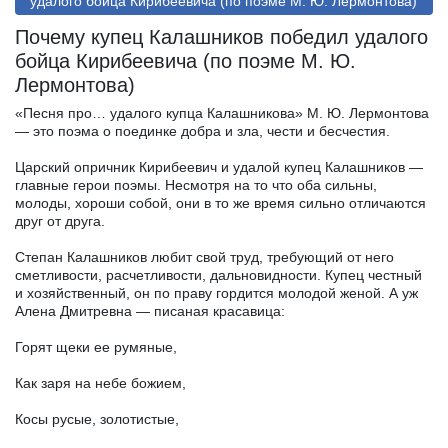
удалого бойца Кирибеевича (по поэме М. Ю. Лермонтова)
Почему купец Калашников победил удалого
бойца Кирибеевича (по поэме М. Ю.
Лермонтова)
«Песня про… удалого купца Калашникова» М. Ю. Лермонтова
— это поэма о поединке добра и зла, чести и бесчестия.
Царский опричник Кирибеевич и удалой купец Калашников —
главные герои поэмы. Несмотря на то что оба сильны,
молоды, хороши собой, они в то же время сильно отличаются
друг от друга.
Степан Калашников любит свой труд, требующий от него
сметливости, расчетливости, дальновидности. Купец честный
и хозяйственный, он по праву гордится молодой женой. А уж
Алена Дмитревна — писаная красавица:
Горят щеки ее румяные,
Как заря на небе божием,
Косы русые, золотистые,