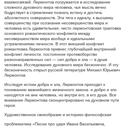
взаимосвязей. Лермонтов погружается в исследование
сложного духовного мира человека, чья мысль вечно
бодрствует в стремлении познать истину и достичь
абсолютного совершенств. Эта тяга к идеалу, к высшему
совершенству при осознании несовершенства мира и
человека есть удивительная, чисто лермонтовская трактовка
основного романтического конфликта между
несовершенством мира вообще и идеальными
устремлениями личности. В этот внешний конфликт
романтизма Лермонтов привнес глубочайший внутренний
конфликт личности, постоянное противоборство
разнонаправленных сил — сил добра и зла — в душе
человека. Исследование духовного мира бесконечно. И эту
бесконечность открыл русской литературе Михаил Юрьевич
Лермонтов.
Исследуя истоки добра и зла, Лермонтов приходит к
пониманию важнейшего жизненного закона: и добро и зло
находятся не вне человека, но внутри его, в его душе. Все
внимание Лермонтова сконцентрировано на духовном пути
героя.
Художественное своеобразие и историко-философская
проблематика «Песни про царя Ивана Васильевича,