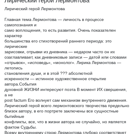
Лирический герой Лермонтова
Лирический герой Лермонтова
Главная тема Лермонтова — личность в процессе
самопознания и
само воплощения, то есть развития. Очень показателен
характер
большинства его стихотворений раннего периода: это
лирические
зарисовки, отрывки из дневника — недаром часто он их
озаглавливает, как дневниковые записи — датой или словами
«отрывок», «исповедь», «монолог». Лирика Лермонтова —
летопись
становления души, и в этой ??? абсолютной
искренности — истинное художественное открытие
автора.События
духовной ЖИЗНИ интересуют поэта В момент ИХ свершения,
а не
post factum Его волнует сам механизм внутреннего движения.
Лирический герой всего лермонтовского творчества предельно
близок автору, в его портрете заключены все сущностные
бытийные
конфликты, все, что в жизни автора не случайно, но является
фактом Судьбы.
Всему внутреннему строю Лермонтова глубоко соответствует