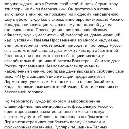
же утверждали, что у России свой особый путь. Лермонтову
эти споры не были безразличны. Он достаточно активно
включался в них, но не примкнул ни к одному направлению.
Ему глубоко чуждо было стремление европеизировать Россию.
Западная цивилизация казалась ему пораженной духом
скепсиса, эпоха Просвещения привила европейскому
обществу вкус к умозрительной философии, доминирующей
над чувствами. Идеалы Просвещения во многом надуманы,
они противоречат человеческой природе: и проповедь Руссо,
согласно которой счастье достижимо лишь при абсолютной
бедности, при полном отказе от благ цивилизации; и
оскорбительный, циничный атеизм Вольтера… Да и что дало
России просвещение без возможности применить
накопленные знания, без права даже высказать свободно свои
мысли? Путь западной цивилизации представляется
Лермонтову тупиковым: Не так ли ты, о европейский мир,
Когда-то пламенных мечтателей кумир, К могиле клонишься
бесславной головою…
Но Лермонтову чуждо во многом и мировоззрение
славянофилов, идеализировавших феодальную Россию,
ориентировавших развитие страны по «восточному»
азиатскому пути. «Песня...» написана в особом жанре.
Лермонтов стремился приблизить поэму к эпическим
фольклорным сказаниям. Гусляры тешащие «Песнью»