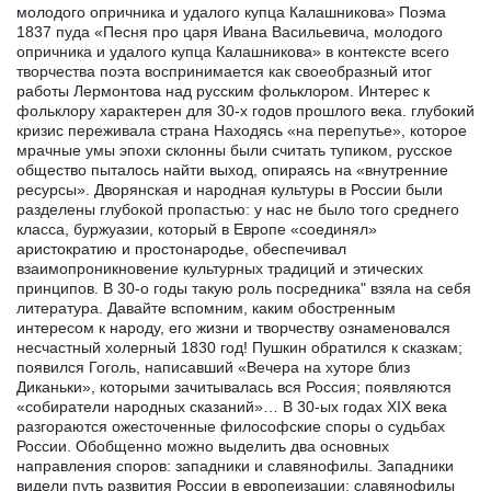
молодого опричника и удалого купца Калашникова» Поэма
1837 пуда «Песня про царя Ивана Васильевича, молодого
опричника и удалого купца Калашникова» в контексте всего
творчества поэта воспринимается как своеобразный итог
работы Лермонтова над русским фольклором. Интерес к
фольклору характерен для 30-х годов прошлого века. глубокий
кризис переживала страна Находясь «на перепутье», которое
мрачные умы эпохи склонны были считать тупиком, русское
общество пыталось найти выход, опираясь на «внутренние
ресурсы». Дворянская и народная культуры в России были
разделены глубокой пропастью: у нас не было того среднего
класса, буржуазии, который в Европе «соединял»
аристократию и простонародье, обеспечивал
взаимопроникновение культурных традиций и этических
принципов. В 30-о годы такую роль посредника" взяла на себя
литература. Давайте вспомним, каким обостренным
интересом к народу, его жизни и творчеству ознаменовался
несчастный холерный 1830 год! Пушкин обратился к сказкам;
появился Гоголь, написавший «Вечера на хуторе близ
Диканьки», которыми зачитывалась вся Россия; появляются
«собиратели народных сказаний»… В 30-ых годах XIX века
разгораются ожесточенные философские споры о судьбах
России. Обобщенно можно выделить два основных
направления споров: западники и славянофилы. Западники
видели путь развития России в европеизации; славянофилы