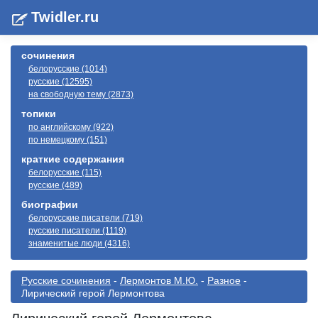
Twidler.ru
сочинения
белорусские (1014)
русские (12595)
на свободную тему (2873)
топики
по английскому (922)
по немецкому (151)
краткие содержания
белорусские (115)
русские (489)
биографии
белорусские писатели (719)
русские писатели (1119)
знаменитые люди (4316)
Русские сочинения
-
Лермонтов М.Ю.
-
Разное
-
Лирический герой Лермонтова