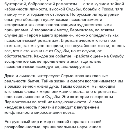
бунтарский, байроновский романтизм — с тем культом тайной
избранности личности, высокой Судьбы, борьбы с Роком, тяги
к миру — и отторжения от людей: Но русский литературный
опыт уже обогащен пушкинскими психологизмом и
историзмом как основополагающими художественными
принципами. И творческий метод Лермонтова, во всяком
случае до «Героя нашего времени», можно определить как
психологический романтизм. В романтическом ключе поэт
отметает, как мы уже говорили, все случайности жизни, то есть
все, что в его жизни не от Судьбы, но от случая, от
обстоятельств. Каждое же событие, «работающее» на Судьбу,
воспринятое как ее проявление и знак, тщательно
психологически исследуется, анализируется.
Душа и личность интересуют Лермонтова как главные
реальности бытия. Тайна жизни и смерти воспринимается им
в рамках вечной жизни духа. Таким образом, мы находим
ключевые слова к миропониманию поэта: оно строится на
понятиях личности и Судьбы. Эти категории восприняты
Лермонтовым во всей их неоднозначности. И сама
неоднозначность понятий приводит к внутренней
конфликтности миросознания поэта.
Его духовный мир и мир внешний поражают своей
раздробленностью, принципиальным нарушением