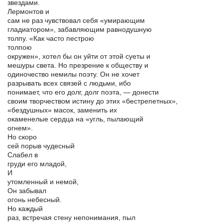
звездами.
Лермонтов и
сам не раз чувствовал себя «умирающим
гладиатором», забавляющим равнодушную
толпу. «Как часто пестрою
толпою
окружен», хотел бы он уйти от этой суеты и
мешуры света. Но презрение к обществу и
одиночество немилы поэту. Он не хочет
разрывать всех связей с людьми, ибо
понимает, что его долг, долг поэта, — донести
своим творчеством истину до этих «бестрепетных»,
«бездушных» масок, заменить их
окаменелые сердца на «угль, пылающий
огнем».
Но скоро
сей порыв чудесный
Слабел в
груди его младой,
И
утомленный и немой,
Он забывал
огонь небесный.
Но каждый
раз, встречая стену непонимания, пыл