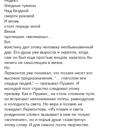
Редеют
бледные туманы
Над бездной
смерти роковой
И вновь
стоят передо мной
Веков
протекших «великаны»...
Бог
воистину дал этому человеку необыкновенный
дар: Его душа уже выросла и окрепла, когда
сам он был еще простым юнцом, казалось бы
ничего не смыслящим в жизни.
Но
Лермонтов уже понимал, что поэзия несет его
высокое предназначение, "… глаголом жги
сердца людей," — призывал Пушкин. И
молодой поэт страстно следовал этому
призыву. Как и Пушкин,, на столь сложном пути,
он встречает непонимание толпы, равнодупше
и холодность света. Но вера в поэзию не
покидает Лермонтова. «Из пламя и света
рожденное слово» вызывает в нем не только
«волнение», но и порыв души «навстречу»
этому слову. И для самого поэта творчество,