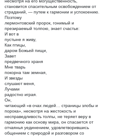
несмотря на его могущественность,
становится спасительным освобождением от
страданий, — путем к гармонии и успокоению.
Поэтому
лермонтовский пророк, гонимый и
презираемый толпою, знает счастье:
И вот в
пустыне я живу,
Как птицы,
даром Божьей пищи,
Завет
предвечного храня
Мне тварь
покорна там земная,
И звезды
слушают меня,
Лучами
радостно играя.
Он,
читающий «в очах людей… страницы злобы и
порока», несмотря на жестокость и
несправедливость толпы, не теряет веру в
гармонию как основу мира, он спасается от
отчаянья уединением, удовлетворившись
общением с природой и разговором со