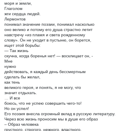
моря и земли,
Глаголом
жги сердца людей.
Лермонтов
понимал значение поэзии, понимал насколько
оно велико и потому его душа страстно летит
навстречу «из пламя и света рожденному
слову». Он не уходит в пустыню, он борется,
ищет этой борьбы:
— Так жизнь
скучна, когда боренья нет! — восклицает он, -
Мне
нужно
действовать, я каждый день бессмертным
сделать бы желал,
как тень
великого героя, и понять, я не могу, что
значит отдыхать.
… И все
боюсь, что не успею совершить чего-то!
Но он успел!
Его поэзия внесла огромный вклад в русскую литературу.
Через всю жизнь проносим мы в душе его образ
– Образ человека
грустного, строгого, нежного, властного,