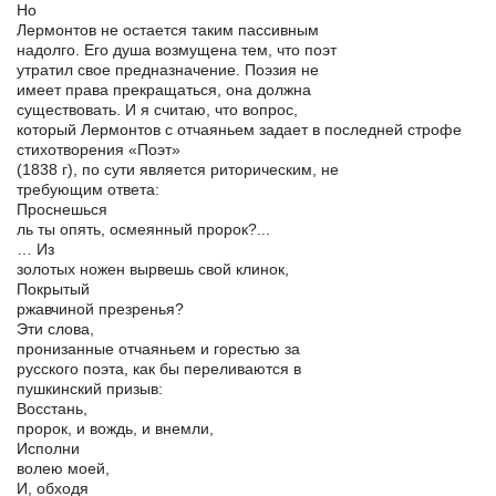
Но
Лермонтов не остается таким пассивным
надолго. Его душа возмущена тем, что поэт
утратил свое предназначение. Поэзия не
имеет права прекращаться, она должна
существовать. И я считаю, что вопрос,
который Лермонтов с отчаяньем задает в последней строфе
стихотворения «Поэт»
(1838 г), по сути является риторическим, не
требующим ответа:
Проснешься
ль ты опять, осмеянный пророк?...
… Из
золотых ножен вырвешь свой клинок,
Покрытый
ржавчиной презренья?
Эти слова,
пронизанные отчаяньем и горестью за
русского поэта, как бы переливаются в
пушкинский призыв:
Восстань,
пророк, и вождь, и внемли,
Исполни
волею моей,
И, обходя