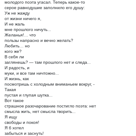
молодого поэта угасал. Теперь какое-то
серое равнодушие заполнило его душу:
Уж не жажду
от жизни ничего я,
И не жаль
мне прошлого ничуть...
Желанья!… что
пользы напрасно и вечно желать?
Любить… но
кого же?
В себя ли
заглянешь? — там прошлого нет и следа...
И радость, и
муки, и все там ничтожно...
И жизнь, как
посмотришь с холодным вниманьем вокруг, -
Такая
пустая и глупая шутка...
Вот такое
страшное разочарование постигло поэта: нет
смысла жить, нет смысла творить...
Я ищу
свободы и покоя!
Я б хотел
забыться и заснуть!