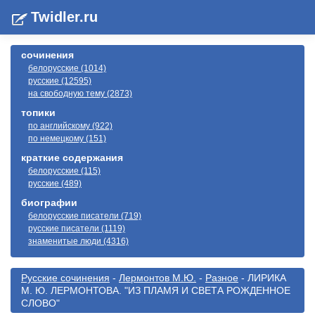
Twidler.ru
сочинения
белорусские (1014)
русские (12595)
на свободную тему (2873)
топики
по английскому (922)
по немецкому (151)
краткие содержания
белорусские (115)
русские (489)
биографии
белорусские писатели (719)
русские писатели (1119)
знаменитые люди (4316)
Русские сочинения
-
Лермонтов М.Ю.
-
Разное
- ЛИРИКА
М. Ю. ЛЕРМОНТОВА. "ИЗ ПЛАМЯ И СВЕТА РОЖДЕННОЕ
СЛОВО"