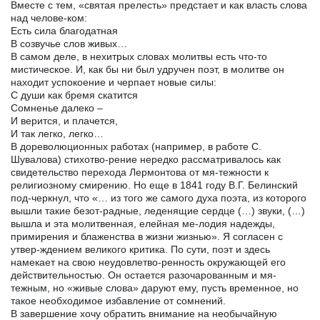
Вместе с тем, «святая прелесть» предстает и как власть слова
над челове-ком:
Есть сила благодатная
В созвучье слов живых…
В самом деле, в нехитрых словах молитвы есть что-то
мистическое. И, как бы ни был удручен поэт, в молитве он
находит успокоение и черпает новые силы:
С души как бремя скатится
Сомненье далеко –
И верится, и плачется,
И так легко, легко…
В дореволюционных работах (например, в работе С.
Шувалова) стихотво-рение нередко рассматривалось как
свидетельство перехода Лермонтова от мя-тежности к
религиозному смирению. Но еще в 1841 году В.Г. Белинский
под-черкнул, что «… из того же самого духа поэта, из которого
вышли такие безот-радные, леденящие сердце (…) звуки, (…)
вышла и эта молитвенная, елейная ме-лодия надежды,
примирения и блаженства в жизни жизнью». Я согласен с
утвер-ждением великого критика. По сути, поэт и здесь
намекает на свою неудовлетво-ренность окружающей его
действительностью. Он остается разочарованным и мя-
тежным, но «живые слова» даруют ему, пусть временное, но
такое необходимое избавление от сомнений.
В завершение хочу обратить внимание на необычайную