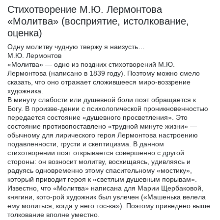
Стихотворение М.Ю. Лермонтова
«Молитва» (восприятие, истолкование,
оценка)
Одну молитву чудную твержу я наизусть…
М.Ю. Лермонтов
«Молитва» — одно из поздних стихотворений М.Ю.
Лермонтова (написано в 1839 году). Поэтому можно смело
сказать, что оно отражает сложившееся миро-воззрение
художника.
В минуту слабости или душевной боли поэт обращается к
Богу. В произве-дении с психологической проникновенностью
передается состояние «душевного просветления». Это
состояние противопоставлено «трудной минуте жизни» —
обычному для лирического героя Лермонтова настроению
подавленности, грусти и скептицизма. В данном
стихотворении поэт открывается совершенно с другой
стороны: он возносит молитву, восхищаясь, удивляясь и
радуясь одновременно этому спасительному «мостику»,
который приводит героя к «светлым душевным порывам».
Известно, что «Молитва» написана для Марии Щербаковой,
княгини, кото-рой художник был увлечен («Машенька велела
ему молиться, когда у него тос-ка»). Поэтому приведено выше
толкование вполне уместно.