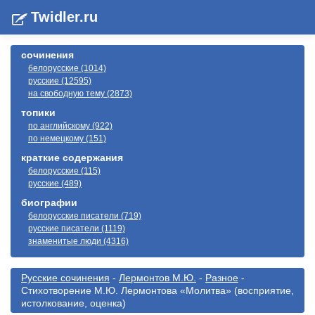
Twidler.ru
сочинения
белорусские (1014)
русские (12595)
на свободную тему (2873)
топики
по английскому (922)
по немецкому (151)
краткие содержания
белорусские (115)
русские (489)
биографии
белорусские писатели (719)
русские писатели (1119)
знаменитые люди (4316)
Русские сочинения
-
Лермонтов М.Ю.
-
Разное
-
Стихотворение М.Ю. Лермонтова «Молитва» (восприятие,
истолкование, оценка)