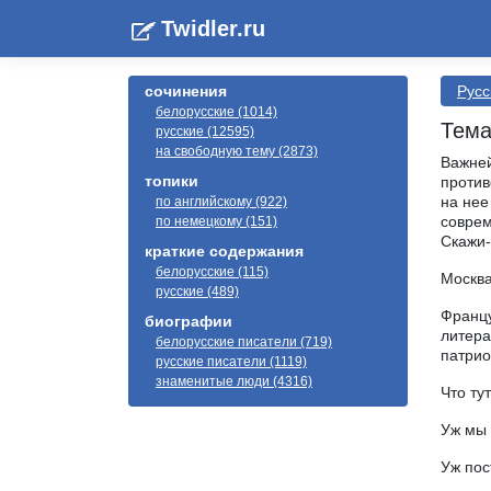
Twidler.ru
сочинения
Русс
белорусские (1014)
Тема
русские (12595)
на свободную тему (2873)
Важней
топики
против
на нее
по английскому (922)
соврем
по немецкому (151)
Скажи-
краткие содержания
белорусские (115)
Москва
русские (489)
Францу
биографии
литера
белорусские писатели (719)
патрио
русские писатели (1119)
знаменитые люди (4316)
Что ту
Уж мы 
Уж пос