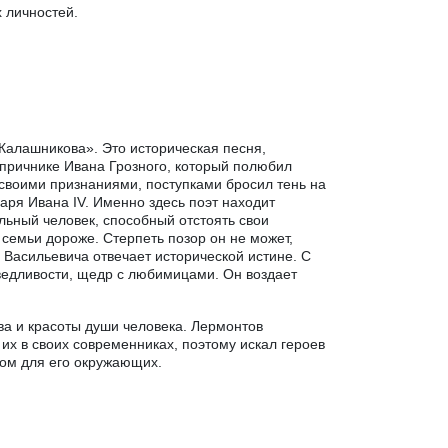
 личностей.
Калашникова». Это историческая песня,
причнике Ивана Грозного, который полюбил
своими признаниями, поступками бросил тень на
аря Ивана IV. Именно здесь поэт находит
ьный человек, способный отстоять свои
 семьи дороже. Стерпеть позор он не может,
 Васильевича отвечает исторической истине. С
ведливости, щедр с любимицами. Он воздает
ва и красоты души человека. Лермонтов
 их в своих современниках, поэтому искал героев
ром для его окружающих.