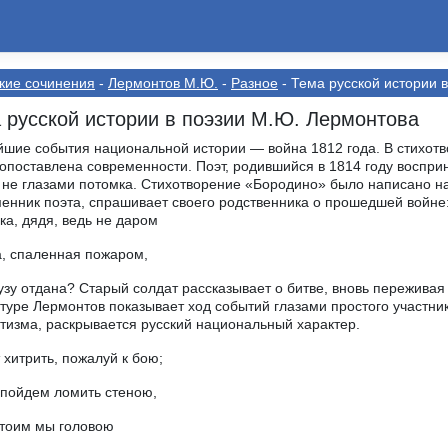
кие сочинения
-
Лермонтов М.Ю.
-
Разное
- Тема русской истории 
 русской истории в поэзии М.Ю. Лермонтова
шие события национальной истории — война 1812 года. В стихотв
опоставлена современности. Поэт, родившийся в 1814 году восприн
 не глазами потомка. Стихотворение «Бородино» было написано н
енник поэта, спрашивает своего родственника о прошедшей войне
ка, дядя, ведь не даром
, спаленная пожаром,
зу отдана? Старый солдат рассказывает о битве, вновь переживая в
туре Лермонтов показывает ход событий глазами простого участни
тизма, раскрывается русский национальный характер.
т хитрить, пожалуй к бою;
пойдем ломить стеною,
тоим мы головою