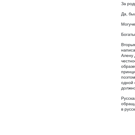
За род
Да, бы
Могуче
Богаты
Вторым
написа
Алену 
честно
образе
принци
поэтом
одной 
должно
Русска
обраща
в русс