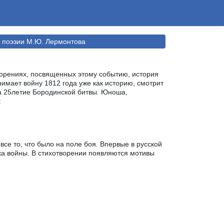
в поэзии М.Ю. Лермонтова
орениях, посвященных этому событию, история
имает войну 1812 года уже как историю, смотрит
а 25летие Бородинской битвы. Юноша,
:
се то, что было на поле боя. Впервые в русской
ка войны. В стихотворении появляются мотивы