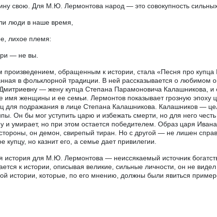
ину свою. Для М.Ю. Лермонтова народ — это совокупность сильных
ли люди в наше время,
е, лихое племя:
ри — не вы.
 произведением, обращенным к истории, стала «Песня про купца 
нная в фольклорной традиции. В ней рассказывается о любимом о
Дмитриевну — жену купца Степана Парамоновича Калашникова, и 
е имя женщины и ее семьи. Лермонтов показывает грозную эпоху ц
ц для подражания в лице Степана Калашникова. Калашников — цел
пы. Он бы мог уступить царю и избежать смерти, но для него честь
у и умирает, но при этом остается победителем. Образ царя Ивана
стороны, он демон, свирепый тиран. Но с другой — не лишен спра
е купцу, но казнит его, а семье дает привилегии.
я история для М.Ю. Лермонтова — неиссякаемый источник богатст
ется к истории, описывая великие, сильные личности, он не видел
кой истории, которые, по его мнению, должны были явиться приме