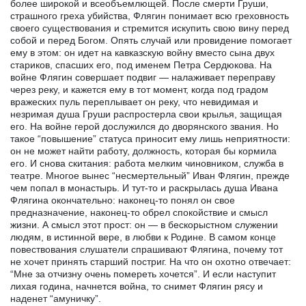
более широкой и всеобъемлющей. После смерти Груши,
страшного греха убийства, Флягин понимает всю греховность
своего существования и стремится искупить свою вину перед
собой и перед Богом. Опять случай или провидение помогает
ему в этом: он идет на кавказскую войну вместо сына двух
стариков, спасших его, под именем Петра Сердюкова. На
войне Флягин совершает подвиг — налаживает переправу
через реку, и кажется ему в тот момент, когда под градом
вражеских пуль переплывает он реку, что невидимая и
незримая душа Груши распростерла свои крылья, защищая
его. На войне герой дослужился до дворянского звания. Но
такое “повышение” статуса приносит ему лишь неприятности:
он не может найти работу, должность, которая бы кормила
его. И снова скитания: работа мелким чиновником, служба в
театре. Многое вынес “несмертельный” Иван Флягин, прежде
чем попал в монастырь. И тут-то и раскрылась душа Ивана
Флягина окончательно: наконец-то понял он свое
предназначение, наконец-то обрел спокойствие и смысл
жизни. А смысл этот прост: он — в бескорыстном служении
людям, в истинной вере, в любви к Родине. В самом конце
повествования слушатели спрашивают Флягина, почему тот
не хочет принять старший постриг. На что он охотно отвечает:
“Мне за отчизну очень помереть хочется”. И если наступит
лихая година, начнется война, то снимет Флягин рясу и
наденет “амуничку”.