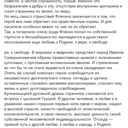
совести, а чистая случайность, порыв. Именно это
безразличие к добру и злу, отсутствие внутренних критериев и
гонит странника по жизни, по миру.
Но весь смысл странствий Флягина заключается в том, что
герой все-таки обретает эти нравственные нормы. И для
писателя особенно важно то, как он их обретает.
Так, в татарском плену (куда Флягин попал по собственной
глупости и бесшабашности) зарождается в душе героя
неосознанная еще любовь к Родине, к вере, к свободе.
ре, к свободе. В миражах и видениях предстают перед Иваном
Северьяновичем образы православных храмов с золочеными
куполами, с протяжным колокольным звоном. И стремление
во что бы то ни стало вырваться из плена овладевает им.
Опять же случай помогает герою освободиться из
ненавистного десятилетнего плена: петарды и шутихи,
оставленные случайно заезжими миссионерами, спасают ему
жизнь и дают долгожданное освобождение.
Кульминацией духовной драмы странника становится его
встреча с цыганкой Грушей. В другом человеке, в любви и в
уважении нашел странник первые нити связи с миром, нашел
в высокой страсти, начисто свободной от эгоистической
исключительности, и свою личность, высокую ценность своей
собственной человеческой индивидуальности. Отсюда —
прямой путь к другой любви, к любви к народу, к Родине,