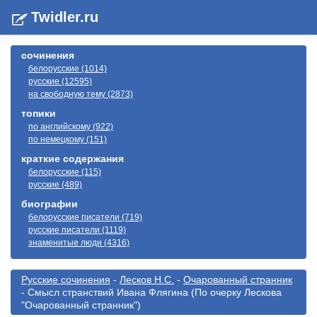
Twidler.ru
сочинения
белорусские (1014)
русские (12595)
на свободную тему (2873)
топики
по английскому (922)
по немецкому (151)
краткие содержания
белорусские (115)
русские (489)
биографии
белорусские писатели (719)
русские писатели (1119)
знаменитые люди (4316)
Русские сочинения
-
Лесков Н.С.
-
Очарованный странник
- Смысл странствий Ивана Флягина (По очерку Лескова
"Очарованный странник")