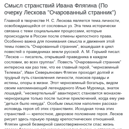
Смысл странствий Ивана Флягина (По
очерку Лескова "Очарованный странник")
Главной в творчестве Н. С. Лескова является тема личности,
освобождающейся от сословных уз. Эта тема исторически
связана с теми социальными процессами, которые
происходили в России после отмены крепостного права.
Особенно важна для понимания смысла и движения этой
темы повесть “Очарованный странник”, вошедшая в цикл
повестей о праведниках земли русской. А. М. Горький писал:
“Лесков — писатель, открывший праведника в каждом
сословии, во всех группах”. Повесть “Очарованный странник”
интересна как раз тем, что ее главный герой, “черноземный
Телемах”, Иван Северьянович Флягин проходит долгий и
трудный путь становления личности, поисков правды и
истины, опоры в жизни. Этот черноземный богатырь, видом
своим напоминающий легендарного Илью Муромца, знаток
лошадей, “несмертельный” авантюрист, становится монахом-
черноризцем только после тысячи приключений, когда ему уже
“деться было некуда”. Особым смыслом наполнен рассказ-
исповедь героя об этих странствиях. Исходная точка этих
странствий — крепостное, дворовое положение героя. Лесков
рисует здесь горькую правду крепостнических отношений.
Флягин ценой безмерной самоотверженности спас жизнь