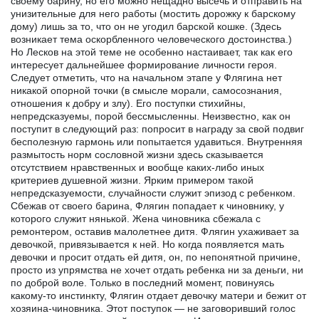
своему барину, но его можно нещадно высечь и отправить на
унизительные для него работы (мостить дорожку к барскому
дому) лишь за то, что он не угодил барской кошке. (Здесь
возникает тема оскорбленного человеческого достоинства.)
Но Лесков на этой теме не особенно настаивает, так как его
интересует дальнейшее формирование личности героя.
Следует отметить, что на начальном этапе у Флягина нет
никакой опорной точки (в смысле морали, самосознания,
отношения к добру и злу). Его поступки стихийны,
непредсказуемы, порой бессмысленны. Неизвестно, как он
поступит в следующий раз: попросит в награду за свой подвиг
бесполезную гармонь или попытается удавиться. Внутренняя
размытость норм сословной жизни здесь сказывается
отсутствием нравственных и вообще каких-либо иных
критериев душевной жизни. Ярким примером такой
непредсказуемости, случайности служит эпизод с ребенком.
Сбежав от своего барина, Флягин попадает к чиновнику, у
которого служит нянькой. Жена чиновника сбежала с
ремонтером, оставив малолетнее дитя. Флягин ухаживает за
девочкой, привязывается к ней. Но когда появляется мать
девочки и просит отдать ей дитя, он, по непонятной причине,
просто из упрямства не хочет отдать ребенка ни за деньги, ни
по доброй воле. Только в последний момент, повинуясь
какому-то инстинкту, Флягин отдает девочку матери и бежит от
хозяина-чиновника. Этот поступок — не заговоривший голос