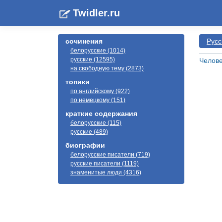
Twidler.ru
сочинения
Русс
белорусские (1014)
русские (12595)
Челове
на свободную тему (2873)
топики
по английскому (922)
по немецкому (151)
краткие содержания
белорусские (115)
русские (489)
биографии
белорусские писатели (719)
русские писатели (1119)
знаменитые люди (4316)