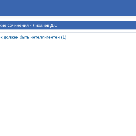
кие сочинения
- Лихачев Д.С.
к должен быть интеллигентен (1)