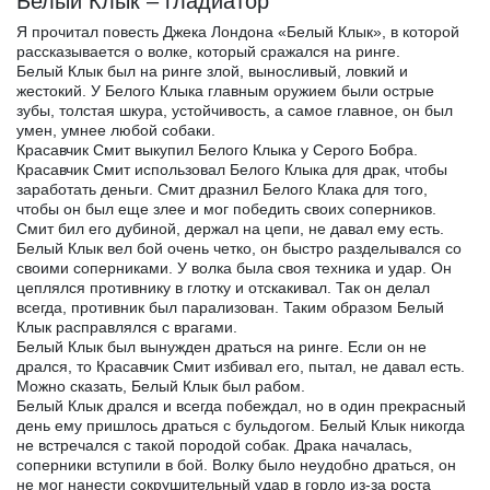
Белый Клык – гладиатор
Я прочитал повесть Джека Лондона «Белый Клык», в которой
рассказывается о волке, который сражался на ринге.
Белый Клык был на ринге злой, выносливый, ловкий и
жестокий. У Белого Клыка главным оружием были острые
зубы, толстая шкура, устойчивость, а самое главное, он был
умен, умнее любой собаки.
Красавчик Смит выкупил Белого Клыка у Серого Бобра.
Красавчик Смит использовал Белого Клыка для драк, чтобы
заработать деньги. Смит дразнил Белого Клака для того,
чтобы он был еще злее и мог победить своих соперников.
Смит бил его дубиной, держал на цепи, не давал ему есть.
Белый Клык вел бой очень четко, он быстро разделывался со
своими соперниками. У волка была своя техника и удар. Он
цеплялся противнику в глотку и отскакивал. Так он делал
всегда, противник был парализован. Таким образом Белый
Клык расправлялся с врагами.
Белый Клык был вынужден драться на ринге. Если он не
дрался, то Красавчик Смит избивал его, пытал, не давал есть.
Можно сказать, Белый Клык был рабом.
Белый Клык дрался и всегда побеждал, но в один прекрасный
день ему пришлось драться с бульдогом. Белый Клык никогда
не встречался с такой породой собак. Драка началась,
соперники вступили в бой. Волку было неудобно драться, он
не мог нанести сокрушительный удар в горло из-за роста