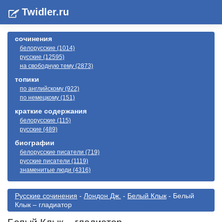
Twidler.ru
сочинения
белорусские (1014)
русские (12595)
на свободную тему (2873)
топики
по английскому (922)
по немецкому (151)
краткие содержания
белорусские (115)
русские (489)
биографии
белорусские писатели (719)
русские писатели (1119)
знаменитые люди (4316)
Русские сочинения
-
Лондон Дж.
-
Белый Клык
- Белый
Клык – гладиатор