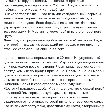
публики, которую с полным основанием презирает
Бриссенден, а вслед за ним и Мартин. Все дело в том, что
публика — это Морзы и им подобные.
В начале творчества — это великий созидательный порыв, а
завершение творческого акта — это медные трубы ада:
мелочная и недостойная борьба с издателями, блошиные
укусы критиков и оплевывание шедевра самодовольными
толстосумами. И Мартин не может выйти из этого порочного
круга.
Джек Лондон придал этой проблеме „вечное“ значение. Ведь
его герой — художник, вышедший из народа, а это явление,
ставшее характерным лишь в XX веке.
ние, ставшее характерным лишь в XX веке. И сущность этой
драмы не исчерпывается тем, что Мартина ждет нищета и что
он израсходует весь отпущенный ему запас творческих сил,
прежде чем к нему придет признание. Несомненно, он мог бы
сделать больше и не расплачиваться за каждый свой шаг в
искусстве, если бы не принес в него совершенно новый
жизненный опыт и свое суровое мироощущение.
Жестокий парадокс судьбы Мартина в том, что с каждой новой
осиленной *им вершиной культуры, с каждым новым
постигнутым им секретом творчества он все больше
отдаляется от того мира, который питал его творческие силы.
Его не поймет португалка, дававшая ему крохи, отобранные у