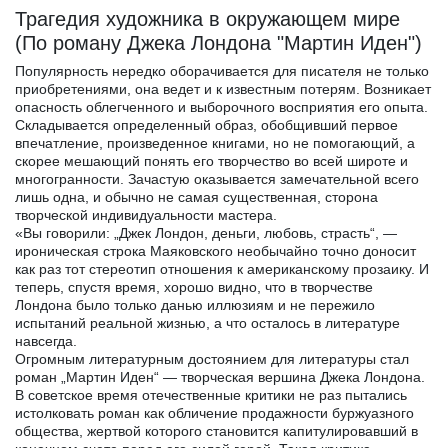
Трагедия художника в окружающем мире
(По роману Джека Лондона "Мартин Иден")
Популярность нередко оборачивается для писателя не только
приобретениями, она ведет и к известным потерям. Возникает
опасность облегченного и выборочного восприятия его опыта.
Складывается определенный образ, обобщивший первое
впечатление, произведенное книгами, но не помогающий, а
скорее мешающий понять его творчество во всей широте и
многогранности. Зачастую оказывается замечательной всего
лишь одна, и обычно не самая существенная, сторона
творческой индивидуальности мастера.
«Вы говорили: „Джек Лондон, деньги, любовь, страсть“, —
ироническая строка Маяковского необычайно точно доносит
как раз тот стереотип отношения к американскому прозаику. И
теперь, спустя время, хорошо видно, что в творчестве
Лондона было только данью иллюзиям и не пережило
испытаний реальной жизнью, а что осталось в литературе
навсегда.
Огромным литературным достоянием для литературы стал
роман „Мартин Иден“ — творческая вершина Джека Лондона.
В советское время отечественные критики не раз пытались
истолковать роман как обличение продажности буржуазного
общества, жертвой которого становится капитулировавший в