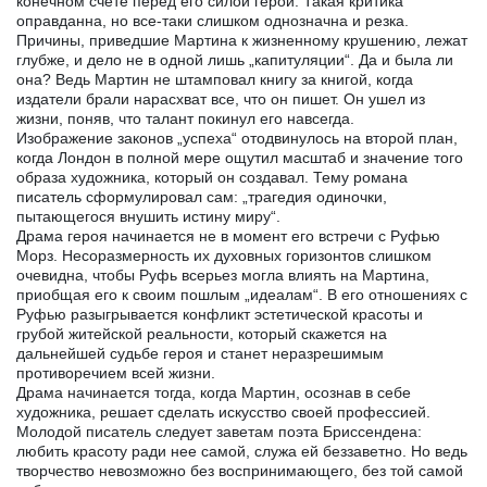
конечном счете перед его силой герой. Такая критика
оправданна, но все-таки слишком однозначна и резка.
Причины, приведшие Мартина к жизненному крушению, лежат
глубже, и дело не в одной лишь „капитуляции“. Да и была ли
она? Ведь Мартин не штамповал книгу за книгой, когда
издатели брали нарасхват все, что он пишет. Он ушел из
жизни, поняв, что талант покинул его навсегда.
Изображение законов „успеха“ отодвинулось на второй план,
когда Лондон в полной мере ощутил масштаб и значение того
образа художника, который он создавал. Тему романа
писатель сформулировал сам: „трагедия одиночки,
пытающегося внушить истину миру“.
Драма героя начинается не в момент его встречи с Руфью
Морз. Несоразмерность их духовных горизонтов слишком
очевидна, чтобы Руфь всерьез могла влиять на Мартина,
приобщая его к своим пошлым „идеалам“. В его отношениях с
Руфью разыгрывается конфликт эстетической красоты и
грубой житейской реальности, который скажется на
дальнейшей судьбе героя и станет неразрешимым
противоречием всей жизни.
Драма начинается тогда, когда Мартин, осознав в себе
художника, решает сделать искусство своей профессией.
Молодой писатель следует заветам поэта Бриссендена:
любить красоту ради нее самой, служа ей беззаветно. Но ведь
творчество невозможно без воспринимающего, без той самой