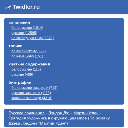
Twidler.ru
сочинения
белорусские (1014)
русские (12595)
на свободную тему (2873)
топики
по английскому (922)
по немецкому (151)
краткие содержания
белорусские (115)
русские (489)
биографии
белорусские писатели (719)
русские писатели (1119)
знаменитые люди (4316)
Русские сочинения
-
Лондон Дж.
-
Мартин Иден
-
Трагедия художника в окружающем мире (По роману
Джека Лондона "Мартин Иден")